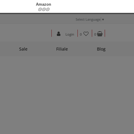
Select Language
▼
Login
0
0
Sale
Filiale
Blog