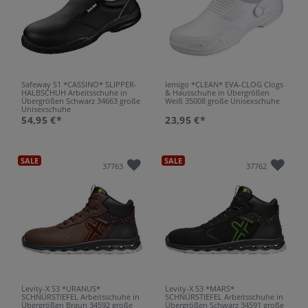
Safeway S1 *CASSINO* SLIPPER-
lemigo *CLEAN* EVA-CLOG Clogs
HALBSCHUH Arbeitsschuhe in
& Hausschuhe in Übergrößen
Übergrößen Schwarz 34663 große
Weiß 35008 große Unisexschuhe
Unisexschuhe
54,95 €*
23,95 €*
SALE
SALE
37763
37762
Levity-X S3 *URANUS*
Levity-X S3 *MARS*
SCHNÜRSTIEFEL Arbeitsschuhe in
SCHNÜRSTIEFEL Arbeitsschuhe in
Übergrößen Braun 34592 große
Übergrößen Schwarz 34591 große