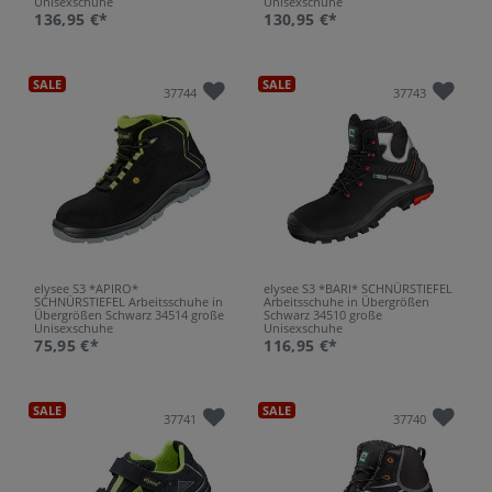
Unisexschuhe
Unisexschuhe
136,95 €*
130,95 €*
SALE
SALE
37744
37743
elysee S3 *APIRO*
elysee S3 *BARI* SCHNÜRSTIEFEL
SCHNÜRSTIEFEL Arbeitsschuhe in
Arbeitsschuhe in Übergrößen
Übergrößen Schwarz 34514 große
Schwarz 34510 große
Unisexschuhe
Unisexschuhe
75,95 €*
116,95 €*
SALE
SALE
37741
37740