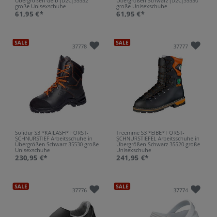
Übergrößen Gelb [D2C]35332
Übergrößen Schwarz [D2C]35330
große Unisexschuhe
große Unisexschuhe
61,95 €*
61,95 €*
SALE
SALE
37778
37777
Solidur S3 *KAILASH* FORST-
Treemme S3 *EIBE* FORST-
SCHNÜRSTIEF Arbeitsschuhe in
SCHNÜRSTIEFEL Arbeitsschuhe in
Übergrößen Schwarz 35530 große
Übergrößen Schwarz 35520 große
Unisexschuhe
Unisexschuhe
230,95 €*
241,95 €*
SALE
SALE
37776
37774