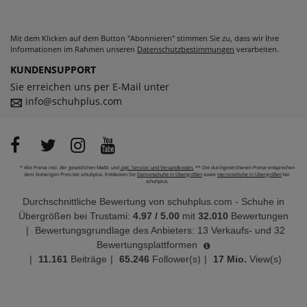
Mit dem Klicken auf dem Button "Abonnieren" stimmen Sie zu, dass wir Ihre
Informationen im Rahmen unseren
Datenschutzbestimmungen
verarbeiten.
KUNDENSUPPORT
Sie erreichen uns per E-Mail unter
info@schuhplus.com
* Alle Preise inkl. der gesetzlichen MwSt. und
zzgl. Service- und Versandkosten.
** Die durchgestrichenen Preise entsprechen
dem bisherigen Preis bei schuhplus. Entdecken Sie
Damenschuhe in Übergrößen
sowie
Herrenschuhe in Übergrößen
bei
schuhplus.
Durchschnittliche Bewertung von
schuhplus.com - Schuhe in
Übergrößen
bei Trustami:
4.97
/
5.00
mit
32.010
Bewertungen
|
Bewertungsgrundlage des Anbieters: 13 Verkaufs- und 32
Bewertungsplattformen
|
11.161
Beiträge
|
65.246
Follower(s)
|
17 Mio.
View(s)