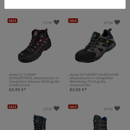
109,95 €*
62,95 €*
SALE
SALE
37737
37734
elysee S3 *LIPARI*
elysee S3 *UDINE* HALBSCHUHE
SCHNÜRSTIEFEL Arbeitsschuhe in
Arbeitsschuhe in Übergrößen
Übergrößen Schwarz 34320 große
Mehrfarbig 31510 große
Unisexschuhe
Unisexschuhe
65,95 €*
83,95 €*
SALE
SALE
37723
37722