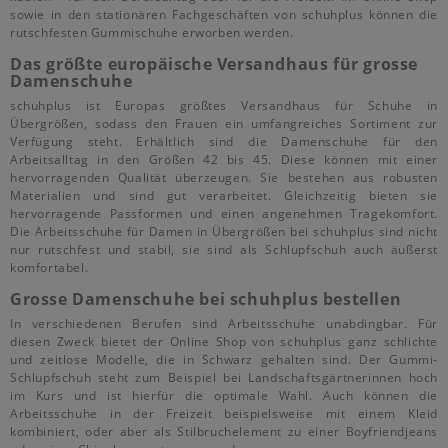
sowie in den stationären Fachgeschäften von schuhplus können die
rutschfesten Gummischuhe erworben werden.
Das größte europäische Versandhaus für grosse
Damenschuhe
schuhplus ist Europas größtes Versandhaus für Schuhe in
Übergrößen, sodass den Frauen ein umfangreiches Sortiment zur
Verfügung steht. Erhältlich sind die Damenschuhe für den
Arbeitsalltag in den Größen 42 bis 45. Diese können mit einer
hervorragenden Qualität überzeugen. Sie bestehen aus robusten
Materialien und sind gut verarbeitet. Gleichzeitig bieten sie
hervorragende Passformen und einen angenehmen Tragekomfort.
Die Arbeitsschuhe für Damen in Übergrößen bei schuhplus sind nicht
nur rutschfest und stabil, sie sind als Schlupfschuh auch äußerst
komfortabel.
Grosse Damenschuhe bei schuhplus bestellen
In verschiedenen Berufen sind Arbeitsschuhe unabdingbar. Für
diesen Zweck bietet der Online Shop von schuhplus ganz schlichte
und zeitlose Modelle, die in Schwarz gehalten sind. Der Gummi-
Schlupfschuh steht zum Beispiel bei Landschaftsgärtnerinnen hoch
im Kurs und ist hierfür die optimale Wahl. Auch können die
Arbeitsschuhe in der Freizeit beispielsweise mit einem Kleid
kombiniert, oder aber als Stilbruchelement zu einer Boyfriendjeans