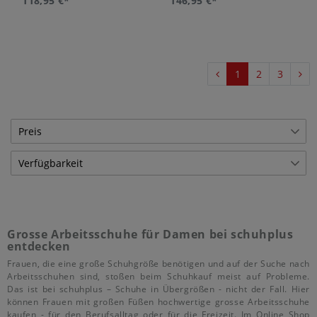
118,95 €*
146,95 €*
1
2
3
Preis
Verfügbarkeit
€
―
€
Lagerware
7
Übernehmen
Bestellware
114
Grosse Arbeitsschuhe für Damen bei schuhplus
entdecken
Frauen, die eine große Schuhgröße benötigen und auf der Suche nach
Arbeitsschuhen sind, stoßen beim Schuhkauf meist auf Probleme.
Das ist bei schuhplus – Schuhe in Übergrößen - nicht der Fall. Hier
können Frauen mit großen Füßen hochwertige grosse Arbeitsschuhe
kaufen - für den Berufsalltag oder für die Freizeit. Im Online Shop