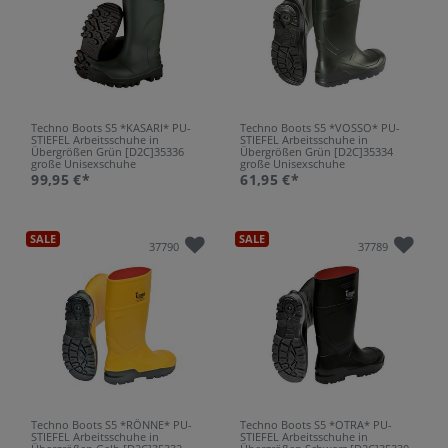
Techno Boots S5 *KASARI* PU-
Techno Boots S5 *VOSSO* PU-
STIEFEL Arbeitsschuhe in
STIEFEL Arbeitsschuhe in
Übergrößen Grün [D2C]35336
Übergrößen Grün [D2C]35334
große Unisexschuhe
große Unisexschuhe
99,95 €*
61,95 €*
SALE
SALE
37790
37789
Techno Boots S5 *RÖNNE* PU-
Techno Boots S5 *OTRA* PU-
STIEFEL Arbeitsschuhe in
STIEFEL Arbeitsschuhe in