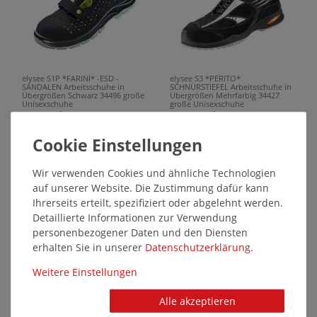
elysee S1P *FARINI* -ESD -
elysee S3 *PERITO*
SANDALEN Arbeitsschuhe in
SCHNÜRSTIEFEL Arbeitsschuhe in
Übergrößen Schwarz 34496 große
Übergrößen Mehrfarbig 34427
Unisexschuhe
große Unisexschuhe
74,95 €*
113,95 €*
SALE
SALE
37739
37738
Wir verwenden Cookies und ähnliche Technologien
auf unserer Website. Die Zustimmung dafür kann
Ihrerseits erteilt, spezifiziert oder abgelehnt werden.
Detaillierte Informationen zur Verwendung
personenbezogener Daten und den Diensten
erhalten Sie in unserer
Daten­schutz­erklärung
.
Weitere Einstellungen
elysee S3 *SANZA* HALBSCHUH
elysee S3 *DIMARO*
Arbeitsschuhe in Übergrößen
HALBSCHUHE Arbeitsschuhe in
Alle akzeptieren
Mehrfarbig 34425 große
Übergrößen Schwarz 34321 große
Unisexschuhe
Unisexschuhe