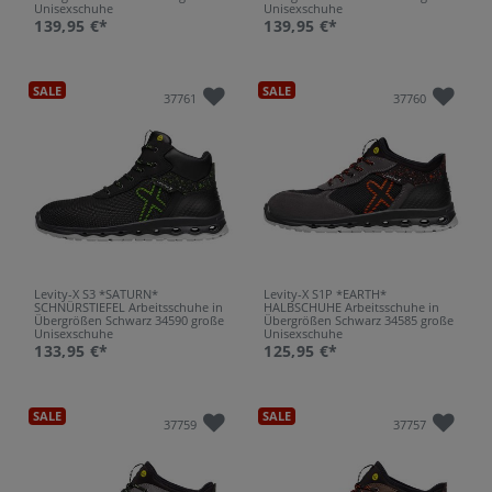
Unisexschuhe
Unisexschuhe
139,95 €*
139,95 €*
SALE
SALE
37761
37760
Levity-X S3 *SATURN*
Levity-X S1P *EARTH*
SCHNÜRSTIEFEL Arbeitsschuhe in
HALBSCHUHE Arbeitsschuhe in
Übergrößen Schwarz 34590 große
Übergrößen Schwarz 34585 große
Unisexschuhe
Unisexschuhe
133,95 €*
125,95 €*
SALE
SALE
37759
37757