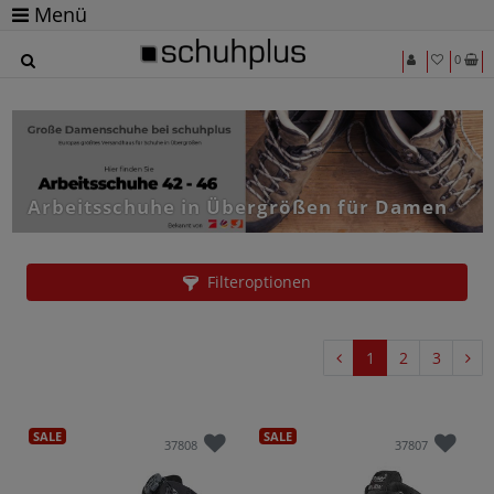
Menü
0
Arbeitsschuhe in Übergrößen für Damen
Filteroptionen
1
2
3
SALE
SALE
37808
37807