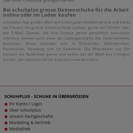
oder einer Chinohose getragen werden.
Bei schuhplus grosse Damenschuhe für die Arbeit
online oder im Laden kaufen
schuhplus legt großen Wert auf einen guten Kundenservice und berät
die Frauen, die grosse Arbeitsschuhe suchen, gerne am Telefon oder
per E-Mail. Damen, die ihre Schuhe gerne persönlich aussuchen
möchten, können auch eines der Ladengeschäfte des Unternehmens
besuchen. Diese befinden sich in Dörverden, Kaltenkirchen,
Posthausen, Hamburg und im Saterland. Die Mitarbeiter vor Ort
beraten die Kundinnen gerne und helfen bei der Wahl des richtigen
Schuhs, der natürlich direkt anprobiert werden kann.
SCHUHPLUS - SCHUHE IN ÜBERGRÖSSEN
Ihr Konto / Login
Über schuhplus
Unsere Fachgeschäfte
Marketing & Vertrieb
Mediathek