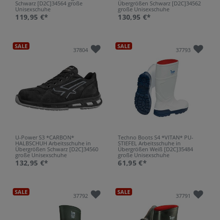
Schwarz [D2C]34564 große
Übergrößen Schwarz [D2C]34562
Unisexschuhe
große Unisexschuhe
119,95 €*
130,95 €*
SALE
SALE
37804
37793
U-Power S3 *CARBON*
Techno Boots S4 *VITAN* PU-
HALBSCHUH Arbeitsschuhe in
STIEFEL Arbeitsschuhe in
Übergrößen Schwarz [D2C]34560
Übergrößen Weiß [D2C]35484
große Unisexschuhe
große Unisexschuhe
132,95 €*
61,95 €*
SALE
SALE
37792
37791