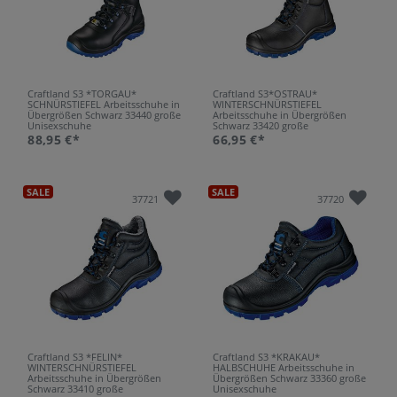
Craftland S3 *TORGAU*
Craftland S3*OSTRAU*
SCHNÜRSTIEFEL Arbeitsschuhe in
WINTERSCHNÜRSTIEFEL
Übergrößen Schwarz 33440 große
Arbeitsschuhe in Übergrößen
Unisexschuhe
Schwarz 33420 große
Unisexschuhe
88,95 €*
66,95 €*
SALE
SALE
37721
37720
Craftland S3 *FELIN*
Craftland S3 *KRAKAU*
WINTERSCHNÜRSTIEFEL
HALBSCHUHE Arbeitsschuhe in
Arbeitsschuhe in Übergrößen
Übergrößen Schwarz 33360 große
Schwarz 33410 große
Unisexschuhe