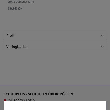
große Damenschuhe
69,95 €*
Preis
Verfügbarkeit
€
―
€
Lagerware
1
Übernehmen
SCHUHPLUS - SCHUHE IN ÜBERGRÖSSEN
Ihr Konto / Login
Über schuhplus