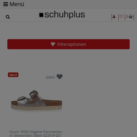
Menü
0
Gosch
Filteroptionen
SALE
20003
Gosch 76052 Dagmar Pantoletten
in Übergrößen Silber GS2516 021