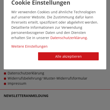
Unsere Fachgeschäfte
Marketing & Vertrieb
Mediathek
Wir verwenden Cookies und ähnliche Technologien
auf unserer Website. Die Zustimmung dafür kann
INFORMATION & SERVICE
Ihrerseits erteilt, spezifiziert oder abgelehnt werden.
Kontakt
Detaillierte Informationen zur Verwendung
Versandkosten / Lieferbeschränkung
personenbezogener Daten und den Diensten
Zahlungsmittel
erhalten Sie in unserer
Daten­schutz­erklärung
.
Rücksendungen
Weitere Einstellungen
Kundeninformationen
Vertrag widerrufen
Alle akzeptieren
RECHTLICHES
AGB
Datenschutzerklärung
Widerrufsbelehrung/ Muster-Widerrufsformular
Impressum
NEWSLETTERANMELDUNG