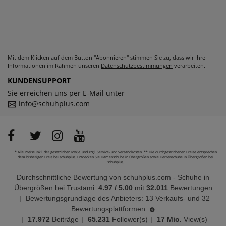
Mit dem Klicken auf dem Button "Abonnieren" stimmen Sie zu, dass wir Ihre
Informationen im Rahmen unseren
Datenschutzbestimmungen
verarbeiten.
KUNDENSUPPORT
Sie erreichen uns per E-Mail unter
info@schuhplus.com
* Alle Preise inkl. der gesetzlichen MwSt. und
zzgl. Service- und Versandkosten.
** Die durchgestrichenen Preise entsprechen
dem bisherigen Preis bei schuhplus. Entdecken Sie
Damenschuhe in Übergrößen
sowie
Herrenschuhe in Übergrößen
bei
schuhplus.
Durchschnittliche Bewertung von
schuhplus.com - Schuhe in
Übergrößen
bei Trustami:
4.97
/
5.00
mit
32.011
Bewertungen
|
Bewertungsgrundlage des Anbieters: 13 Verkaufs- und 32
Bewertungsplattformen
|
17.972
Beiträge
|
65.231
Follower(s)
|
17 Mio.
View(s)