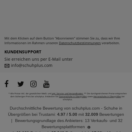
Mit dem Klicken auf dem Button "Abonnieren" stimmen Sie zu, dass wir Ihre
Informationen im Rahmen unseren
Datenschutzbestimmungen
verarbeiten.
KUNDENSUPPORT
Sie erreichen uns per E-Mail unter
info@schuhplus.com
* Alle Preise inkl. der gesetzlichen MwSt. und
zzgl. Service- und Versandkosten.
** Die durchgestrichenen Preise entsprechen
dem bisherigen Preis bei schuhplus. Entdecken Sie
Damenschuhe in Übergrößen
sowie
Herrenschuhe in Übergrößen
bei
schuhplus.
Durchschnittliche Bewertung von
schuhplus.com - Schuhe in
Übergrößen
bei Trustami:
4.97
/
5.00
mit
32.009
Bewertungen
|
Bewertungsgrundlage des Anbieters: 13 Verkaufs- und 32
Bewertungsplattformen