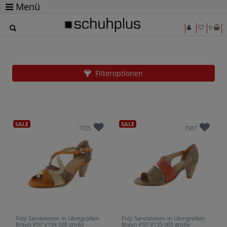
Menü
0
Schuhe in Übergrößen von Fidji für Damen
beim Marktführer
Filteroptionen
SALE
SALE
7725
7587
Fidji Sandaletten in Übergrößen
Fidji Sandaletten in Übergrößen
Braun P07 V134 000 große
Braun P07 V135 000 große