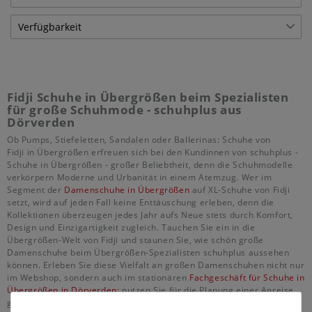
Verfügbarkeit
€
―
€
Lagerware
3
Übernehmen
Fidji Schuhe in Übergrößen beim Spezialisten
für große Schuhmode - schuhplus aus
Dörverden
Ob Pumps, Stiefeletten, Sandalen oder Ballerinas: Schuhe von
Fidji in Übergrößen erfreuen sich bei den Kundinnen von schuhplus -
Schuhe in Übergrößen - großer Beliebtheit, denn die Schuhmodelle
verkörpern Moderne und Urbanität in einem Atemzug. Wer im
Segment der
Damenschuhe in Übergrößen
auf XL-Schuhe von Fidji
setzt, wird auf jeden Fall keine Enttäuschung erleben, denn die
Kollektionen überzeugen jedes Jahr aufs Neue stets durch Komfort,
Design und Einzigartigkeit zugleich. Tauchen Sie ein in die
Übergrößen-Welt von Fidji und staunen Sie, wie schön große
Damenschuhe beim Übergrößen-Spezialisten schuhplus aussehen
können. Erleben Sie diese Vielfalt an großen Damenschuhen nicht nur
im Webshop, sondern auch im stationären
Fachgeschäft für Schuhe in
Übergrößen in Dörverden
; nutzen Sie für die Planung einer Anreise
gerne auch die
Google-Maps Wegbeschreibung zu schuhplus
. Dort