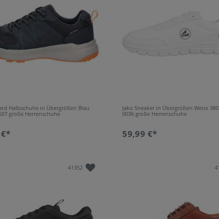
50.5
Te
1
Le
51
Ve
89
P
52
10
Ri
53
13
Sy
54
7
T
46 / 47
1
T
ard Halbschuhe in Übergrößen Blau
Jako Sneaker in Übergrößen Weiss 380
607 große Herrenschuhe
0036 große Herrenschuhe
 €*
59,99 €*
41352
4