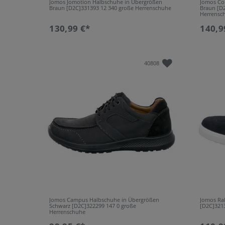
Jomos Jomotion Halbschuhe in Übergrößen
Jomos Co
Braun [D2C]331393 12 340 große Herrenschuhe
Braun [D
Herrensc
130,99 €*
140,9
40808
Jomos Campus Halbschuhe in Übergrößen
Jomos Ra
Schwarz [D2C]322299 147 0 große
[D2C]321
Herrenschuhe