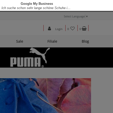
Select Language
▼
Login
0
0
Sale
Filiale
Blog