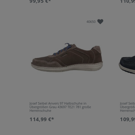
99,95 €*
110,9
40650
Josef Seibel Anvers 97 Halbschuhe in
Josef Sei
Übergrößen Grau 43697 TE21 781 große
Übergröß
Herrenschuhe
Herrensc
114,99 €*
109,9