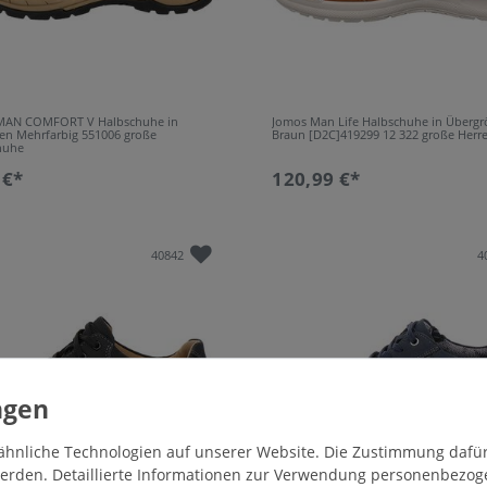
 MAN COMFORT V Halbschuhe in
Jomos Man Life Halbschuhe in Überg
en Mehrfarbig 551006 große
Braun [D2C]419299 12 322 große Herr
huhe
 €*
120,99 €*
40842
4
hnliche Technologien auf unserer Website. Die Zustimmung dafür k
 werden. Detaillierte Informationen zur Verwendung personenbezo