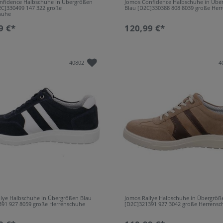
nfidence Halbschuhe in Übergrößen
Jomos Confidence Halbschuhe in Übe
2C]330499 147 322 große
Blau [D2C]330388 808 8039 große Her
huhe
9 €*
120,99 €*
40802
4
llye Halbschuhe in Übergrößen Blau
Jomos Rallye Halbschuhe in Übergröß
391 927 8059 große Herrenschuhe
[D2C]321391 927 3042 große Herrens