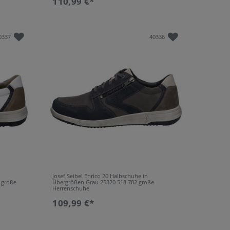
110,99 €*
0337
40336
Josef Seibel Enrico 20 Halbschuhe in
 große
Übergrößen Grau 25320 518 782 große
Herrenschuhe
109,99 €*