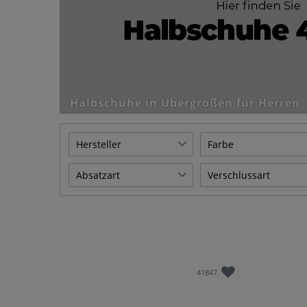
Halbschuhe in Übergrößen für Herren
Hersteller
Farbe
Jako
5
5
4
Absatzart
Verschlussart
Aqua Sphere
1
Beige
Blau
Blockabsatz
Gummizug
72
Boras
12
Flach
Klettverschluss
108
1
3
Brütting
3
Herrenabsatz
Schließe
8
Braun
Gelb
Bullboxer
1
Keilabsatz
Schlupfschuh
3
36
5
Camel Active
3
41847
Schnürung
3
Dr. Brinkmann
1
Grau
Grün