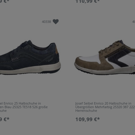
9 €*
110,99 €*
40338
4
bel Enrico 25 Halbschuhe in
Josef Seibel Enrico 20 Halbschuhe in
en Blau 25325 TE518 526 große
Übergrößen Mehrfarbig 25320 387 222
huhe
Herrenschuhe
9 €*
109,99 €*