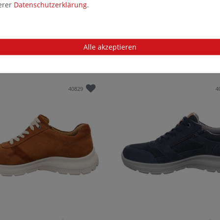
serer
Daten­schutz­erklärung
.
n Life Halbschuhe in Übergrößen
Jomos Jomotion Halbschuhe in Überg
[D2C]419295 12 0 große Herrenschuhe
Blau [D2C]331999 12 845 große Herre
Alle akzeptieren
9 €*
120,99 €*
40829
4