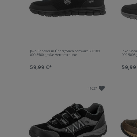
Jako Sneaker in Übergrößen Schwarz 380109
Jako Sne
000 5500 große Herrenschuhe
000 5003
59,99 €*
59,99
41037