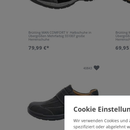
Brütting MAN COMFORT V Halbschuhe in
Brütting
Übergrößen Mehrfarbig 551007 große
Übergröß
Herrenschuhe
Herrensc
79,99 €*
69,95
40843
Wir verwenden Cookies und ä
spezifiziert oder abgelehnt