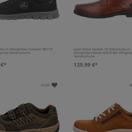
aker in Übergrößen Schwarz 380110
Josef Seibel Alastair 18 Halbschuhe in
 große Herrenschuhe
Übergrößen Braun 42818 681 370 gro
Herrenschuhe
 €*
125,99 €*
41036
4