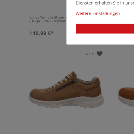
Diensten erhalten Sie in un
Weitere Einstellungen
Jomos Man Life Slipper in Übergrößen Schwarz
Jomos Ma
[D2C]419296 12 0 große Herrenschuhe
Schwarz 
110,99 €*
110,9
40831