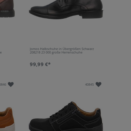
Jomos Halbschuhe in Übergrößen Schwarz
ße
208218 23 000 große Herrenschuhe
99,99 €*
0846
40845