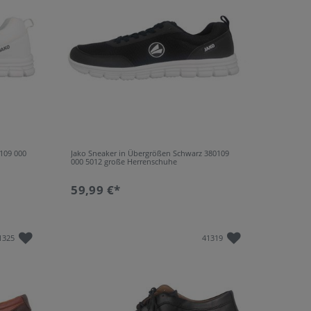
xtil
13
ichtzell
1
loursleder
17
U
229
ricon
1
nthetik
2
PU
16
R
40
109 000
Jako Sneaker in Übergrößen Schwarz 380109
000 5012 große Herrenschuhe
59,99 €*
1325
41319