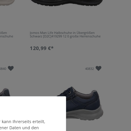
rößen
Jomos Man Life Halbschuhe in Übergrößen
enschuhe
Schwarz [D2C]419299 12 0 große Herrenschuhe
120,99 €*
0840
40832
ann Ihrerseits erteilt,
gener Daten und den