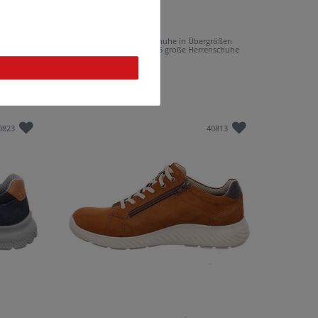
rößen
Jomos Jomotion Halbschuhe in Übergrößen
nschuhe
Blau [D2C]331393 12 845 große Herrenschuhe
130,99 €*
0823
40813