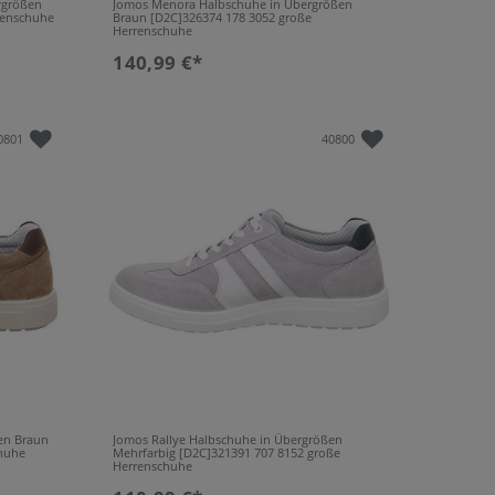
rgrößen
Jomos Menora Halbschuhe in Übergrößen
renschuhe
Braun [D2C]326374 178 3052 große
Herrenschuhe
140,99 €*
0801
40800
en Braun
Jomos Rallye Halbschuhe in Übergrößen
chuhe
Mehrfarbig [D2C]321391 707 8152 große
Herrenschuhe