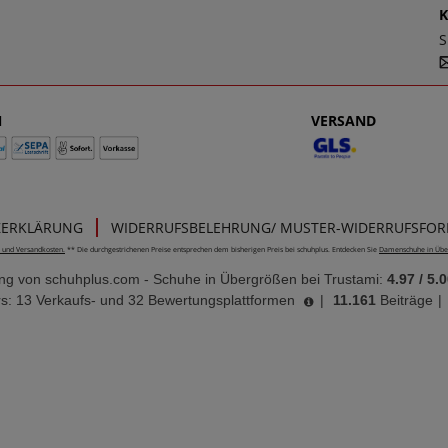
S
N
VERSAND
ZERKLÄRUNG
WIDERRUFSBELEHRUNG/ MUSTER-WIDERRUFSFO
e- und Versandkosten.
** Die durchgestrichenen Preise entsprechen dem bisherigen Preis bei schuhplus. Entdecken Sie
Damenschuhe in Übe
ung von
schuhplus.com - Schuhe in Übergrößen
bei Trustami:
4.97
/
5.0
s: 13 Verkaufs- und 32 Bewertungsplattformen
|
11.161
Beiträge
|