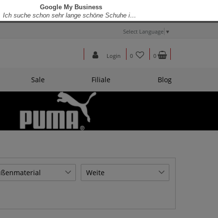
Select Language
▼
Login
0
0
Sale
Filiale
Blog
ßenmaterial
Weite
der
Normale Weite [F]
1
1