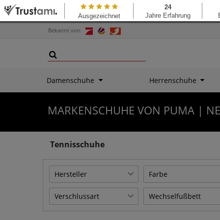
Bekannt von
Damenschuhe
Herrenschuhe
MARKENSCHUHE VON PUMA | NE
Tennisschuhe
Hersteller
Farbe
Reebok
1
1
Verschlussart
Wechselfußbett
Schwarz
Schnürung
1
1