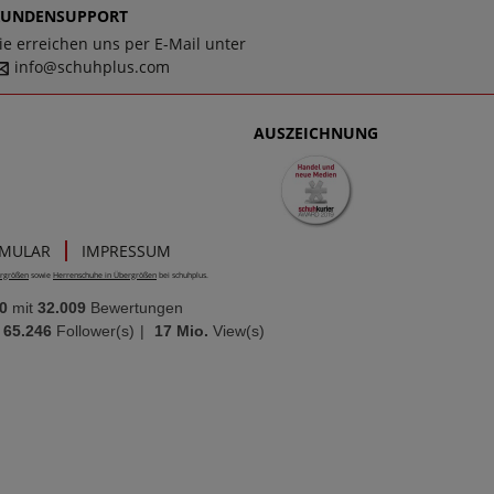
KUNDENSUPPORT
ie erreichen uns per E-Mail unter
info@schuhplus.com
AUSZEICHNUNG
RMULAR
IMPRESSUM
rgrößen
sowie
Herrenschuhe in Übergrößen
bei schuhplus.
0
mit
32.009
Bewertungen
65.246
Follower(s)
|
17 Mio.
View(s)