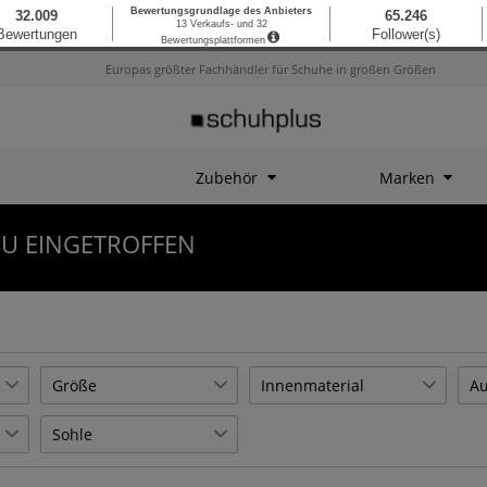
Europas größter Fachhändler für Schuhe in großen Größen
Zubehör
Marken
U EINGETROFFEN
Größe
Innenmaterial
Au
47
Textil
Le
1
1
Sohle
Gummi
1