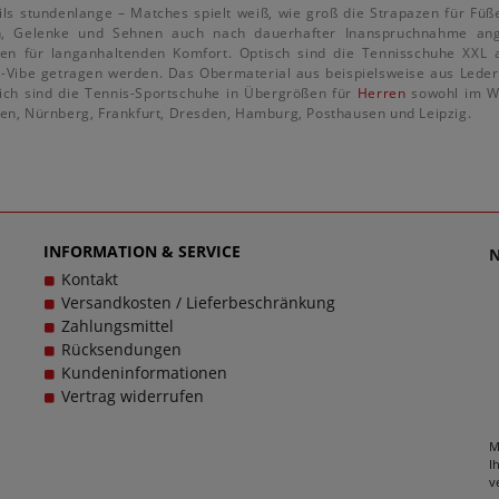
ils stundenlange – Matches spielt weiß, wie groß die Strapazen für F
n, Gelenke und Sehnen auch nach dauerhafter Inanspruchnahme ang
en für langanhaltenden Komfort. Optisch sind die Tennisschuhe XXL 
s-Vibe getragen werden. Das Obermaterial aus beispielsweise aus Lede
ich sind die Tennis-Sportschuhe in Übergrößen für
Herren
sowohl im We
en, Nürnberg, Frankfurt, Dresden, Hamburg, Posthausen und Leipzig.
INFORMATION & SERVICE
Kontakt
Versandkosten / Lieferbeschränkung
Zahlungsmittel
Rücksendungen
Kundeninformationen
Vertrag widerrufen
M
I
v