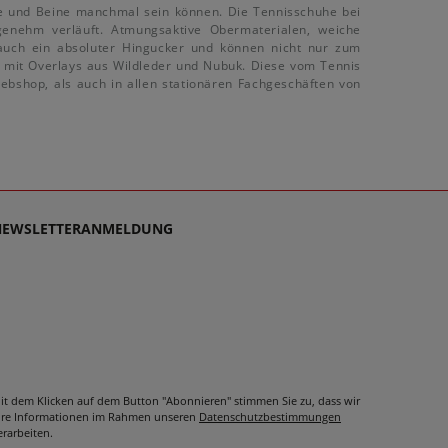
üße und Beine manchmal sein können. Die Tennisschuhe bei
enehm verläuft. Atmungsaktive Obermaterialen, weiche
auch ein absoluter Hingucker und können nicht nur zum
r mit Overlays aus Wildleder und Nubuk. Diese vom Tennis
bshop, als auch in allen stationären Fachgeschäften von
NEWSLETTERANMELDUNG
it dem Klicken auf dem Button "Abonnieren" stimmen Sie zu, dass wir
hre Informationen im Rahmen unseren
Datenschutzbestimmungen
erarbeiten.