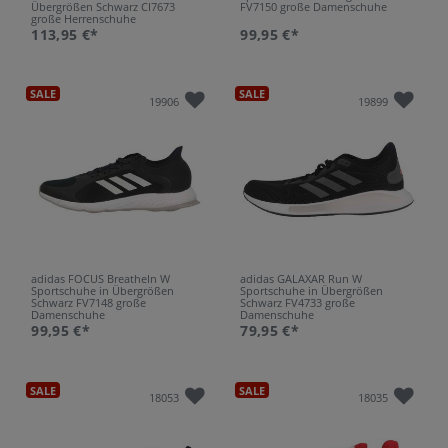
Übergrößen Schwarz CI7673
FV7150 große Damenschuhe
große Herrenschuhe
113,95 €*
99,95 €*
SALE
SALE
19906
19899
adidas FOCUS BreatheIn W
adidas GALAXAR Run W
Sportschuhe in Übergrößen
Sportschuhe in Übergrößen
Schwarz FV7148 große
Schwarz FV4733 große
Damenschuhe
Damenschuhe
99,95 €*
79,95 €*
SALE
SALE
18053
18035