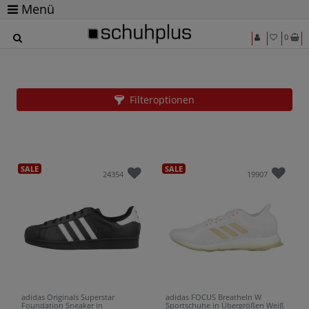
Menü
0
Schuhe in Übergrößen von Adidas für Damen
und Herren beim Marktführer
Filteroptionen
SALE
SALE
24354
19907
adidas Originals Superstar
adidas FOCUS BreatheIn W
Foundation Sneaker in
Sportschuhe in Übergrößen Weiß