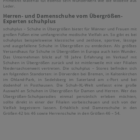
Primeknit Material tut ebenso sein Wunderwerk wie die Modelle aus
Leder.
Herren- und Damenschuhe vom Übergrößen-
Experten schuhplus
schuhplus – Schuhe in Übergrößen bietet für Männer und Frauen mit
großen Füßen eine umfangreiche modische Vielfalt an. So gibt es bei
schuhplus beispielsweise klassische und zeitlose, sportive, lässige
und ausgefallene Schuhe in Übergrößen zu entdecken. Als größtes
Versandhaus für Schuhe in Übergrößen in Europa auch kein Wunder.
Das Unternehmen blickt auf 18 Jahre Erfahrung im Verkauf mit
Schuhen in Übergrößen zurück und ist mittlerweile mit vier Filialen
Niedersachsenweit vertreten. Die schuhplus – Stores befinden sich
an folgenden Standorten: in Dörverden bei Bremen, in Kaltenkirchen
im Ohland-Park, in Sedelsberg im Saterland am c-Port und bei
dodenhof in Posthausen. Die Schuh-XL-Welt umfasst eine große
Auswahl an Schuhen in Übergrößen für Damen und Herren. Wer das
Übergrößen-Schuhparadies einmal persönlich erleben möchten,
sollte direkt in einer der Filialen vorbeischauen und sich von der
Vielfalt begeistern lassen. Erhältlich sind Damenschuhe in den
Größen 42 bis 46 sowie Herrenschuhe in den Größen 46 – 54.