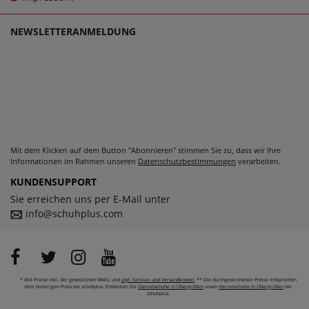
NEWSLETTERANMELDUNG
Mit dem Klicken auf dem Button "Abonnieren" stimmen Sie zu, dass wir Ihre
Informationen im Rahmen unseren
Datenschutzbestimmungen
verarbeiten.
KUNDENSUPPORT
Sie erreichen uns per E-Mail unter
info@schuhplus.com
* Alle Preise inkl. der gesetzlichen MwSt. und
zzgl. Service- und Versandkosten.
** Die durchgestrichenen Preise entsprechen
dem bisherigen Preis bei schuhplus. Entdecken Sie
Damenschuhe in Übergrößen
sowie
Herrenschuhe in Übergrößen
bei
schuhplus.