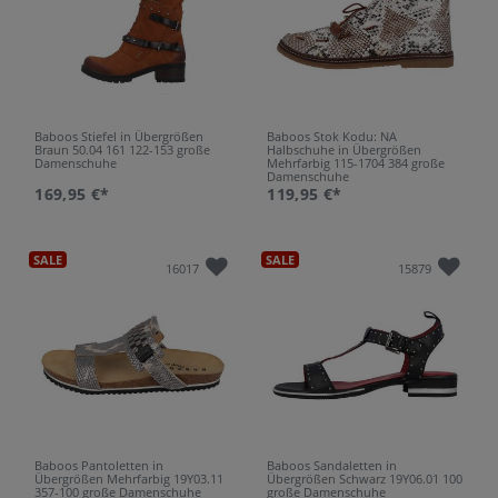
Baboos Stiefel in Übergrößen
Baboos Stok Kodu: NA
Braun 50.04 161 122-153 große
Halbschuhe in Übergrößen
Damenschuhe
Mehrfarbig 115-1704 384 große
Damenschuhe
169,95 €*
119,95 €*
SALE
SALE
16017
15879
Baboos Pantoletten in
Baboos Sandaletten in
Übergrößen Mehrfarbig 19Y03.11
Übergrößen Schwarz 19Y06.01 100
357-100 große Damenschuhe
große Damenschuhe