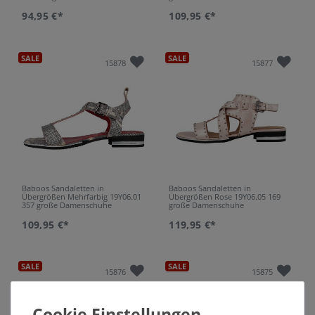
94,95 €*
109,95 €*
SALE
SALE
15878
15877
Baboos Sandaletten in
Baboos Sandaletten in
Übergrößen Mehrfarbig 19Y06.01
Übergrößen Rose 19Y06.05 169
357 große Damenschuhe
große Damenschuhe
109,95 €*
119,95 €*
SALE
SALE
15876
15875