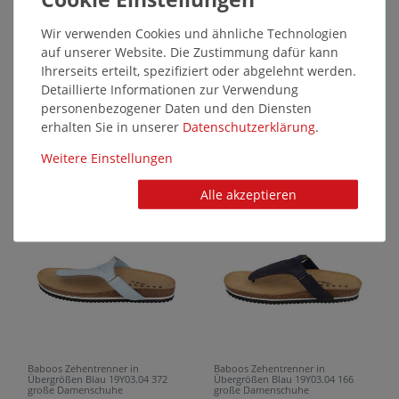
Wir verwenden Cookies und ähnliche Technologien
auf unserer Website. Die Zustimmung dafür kann
Ihrerseits erteilt, spezifiziert oder abgelehnt werden.
Detaillierte Informationen zur Verwendung
Baboos Sandaletten in
Baboos Sandalen in Übergrößen
personenbezogener Daten und den Diensten
Übergrößen Blau 19Y06.05 166
Weiss/Rose 19Y03.07 169-109
erhalten Sie in unserer
Daten­schutz­erklärung
.
große Damenschuhe
große Damenschuhe
119,95 €*
94,95 €*
Weitere Einstellungen
Alle akzeptieren
SALE
SALE
15874
15873
Baboos Zehentrenner in
Baboos Zehentrenner in
Übergrößen Blau 19Y03.04 372
Übergrößen Blau 19Y03.04 166
große Damenschuhe
große Damenschuhe