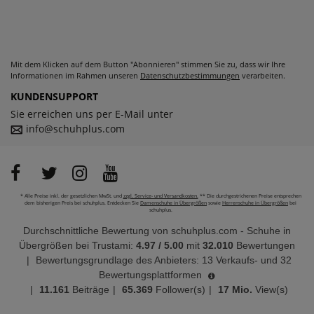
Mit dem Klicken auf dem Button "Abonnieren" stimmen Sie zu, dass wir Ihre
Informationen im Rahmen unseren
Datenschutzbestimmungen
verarbeiten.
KUNDENSUPPORT
Sie erreichen uns per E-Mail unter
info@schuhplus.com
* Alle Preise inkl. der gesetzlichen MwSt. und
zzgl. Service- und Versandkosten.
** Die durchgestrichenen Preise entsprechen
dem bisherigen Preis bei schuhplus. Entdecken Sie
Damenschuhe in Übergrößen
sowie
Herrenschuhe in Übergrößen
bei
schuhplus.
Durchschnittliche Bewertung von
schuhplus.com - Schuhe in
Übergrößen
bei Trustami:
4.97
/
5.00
mit
32.010
Bewertungen
|
Bewertungsgrundlage des Anbieters: 13 Verkaufs- und 32
Bewertungsplattformen
|
11.161
Beiträge
|
65.369
Follower(s)
|
17 Mio.
View(s)