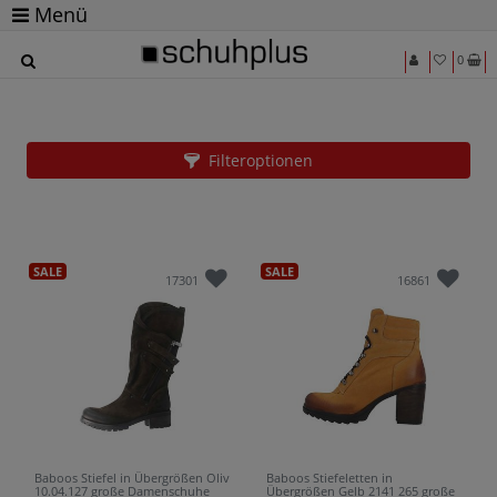
Menü
0
Schuhe in Übergrößen von Baboos für Damen
beim Marktführer
Filteroptionen
SALE
SALE
17301
16861
Baboos Stiefel in Übergrößen Oliv
Baboos Stiefeletten in
10.04.127 große Damenschuhe
Übergrößen Gelb 2141 265 große