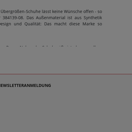
 Übergrößen-Schuhe lässt keine Wünsche offen - so
 384139-08. Das Außenmaterial ist aus Synthetik
Design und Qualität: Das macht diese Marke so
on Puma. Neben der Schuhgröße ist aber vor allem
kann eine F-Weite berücksichtigt werden. Doch ob
 Schuhart sollte stets auch die Sohle dem Zweck
bett: Nein. Schuhe sollen stets Wegbegleiter sein -
ensupport, denn es ist unsere Mission, Sie mit
 für Unisex schlichtweg passen und dabei stets zu
NEWSLETTERANMELDUNG