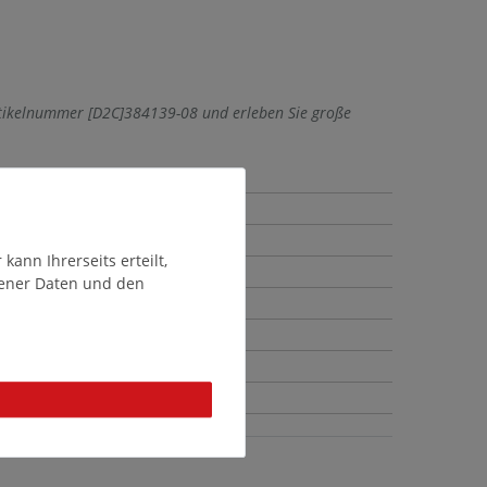
rtikelnummer [D2C]384139-08 und erleben Sie große
ann Ihrerseits erteilt,
gener Daten und den