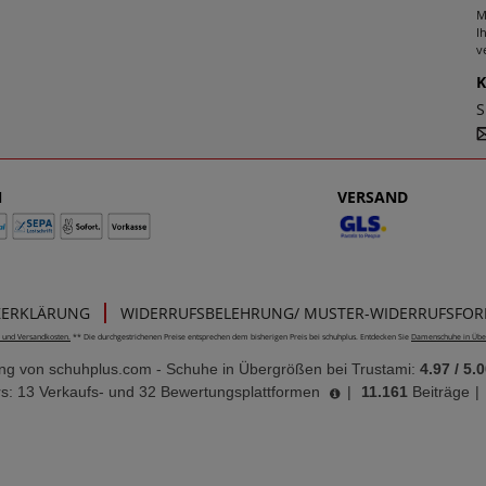
M
I
v
S
N
VERSAND
ZERKLÄRUNG
WIDERRUFSBELEHRUNG/ MUSTER-WIDERRUFSFO
e- und Versandkosten.
** Die durchgestrichenen Preise entsprechen dem bisherigen Preis bei schuhplus. Entdecken Sie
Damenschuhe in Übe
ung von
schuhplus.com - Schuhe in Übergrößen
bei Trustami:
4.97
/
5.0
s: 13 Verkaufs- und 32 Bewertungsplattformen
|
11.161
Beiträge
|