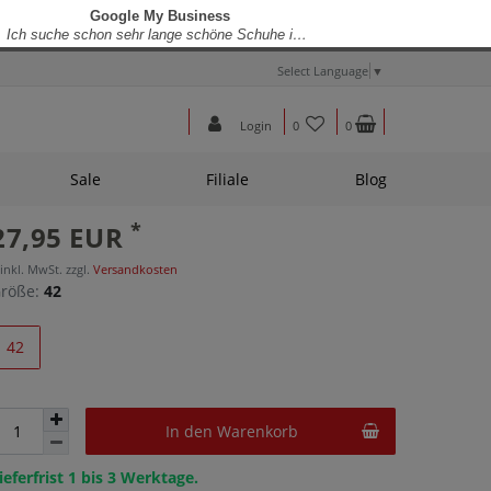
Select Language
▼
Login
0
0
Sale
Filiale
Blog
*
27,95 EUR
 inkl. MwSt. zzgl.
Versandkosten
röße:
42
42
In den Warenkorb
ieferfrist 1 bis 3 Werktage.