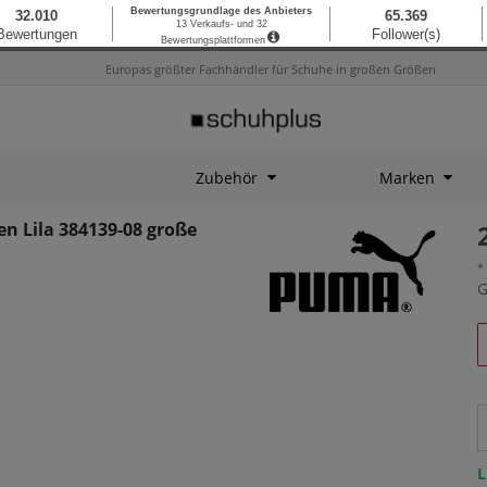
Europas größter Fachhändler für Schuhe in großen Größen
Zubehör
Marken
n Lila 384139-08 große
*
G
L