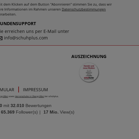
it dem Klicken auf dem Button "Abonnieren" stimmen Sie zu, dass wir
hre Informationen im Rahmen unseren
Datenschutzbestimmungen
erarbeiten.
KUNDENSUPPORT
ie erreichen uns per E-Mail unter
info@schuhplus.com
AUSZEICHNUNG
RMULAR
IMPRESSUM
rgrößen
sowie
Herrenschuhe in Übergrößen
bei schuhplus.
0
mit
32.010
Bewertungen
65.369
Follower(s)
|
17 Mio.
View(s)