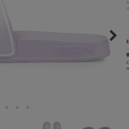
G
L
E
B
C
m