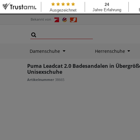
Bekannt von
Damenschuhe
Herrenschuhe
Puma Leadcat 2.0 Badesandalen in Übergröße
Unisexschuhe
Artikelnummer
38665