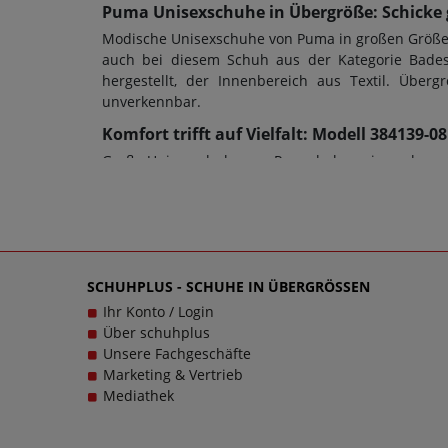
Puma Unisexschuhe in Übergröße: Schicke 
Modische Unisexschuhe von Puma in großen Größen 
auch bei diesem Schuh aus der Kategorie Badesa
hergestellt, der Innenbereich aus Textil. Üb
unverkennbar.
Komfort trifft auf Vielfalt: Modell 384139
Große Unisexschuhe von Puma haben eine sehr gut
auch die Schuhweite ein entscheidendes Kriteriu
Damenschuhe in Übergrößen oder Herrenschuhe in
dienen; bei diesem Modell wurde eine EVA-Sohle ver
und das im wahrsten Sinne des Wortes. Bei Fra
einzigartigen Unisexschuhen in großen Größen glü
SCHUHPLUS - SCHUHE IN ÜBERGRÖSSEN
einem echten Trageerlebnis werden.
Ihr Konto / Login
Über schuhplus
Unsere Fachgeschäfte
Marketing & Vertrieb
Mediathek