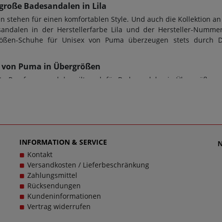
große Badesandalen in Lila
stehen für einen komfortablen Style. Und auch die Kollektion an
ndalen in der Herstellerfarbe Lila und der Hersteller-Nummer
ergrößen-Schuhe für Unisex von Puma überzeugen stets durch 
-08 von Puma in Übergrößen
e Passform - und das gilt auch für Badesandalen in Übergrößen v
m für den perfekten Tragekomfort. Bei diesem Modell 384139-08 
 Übergrößen. Beim Kauf von Badesandalen sowie jeder anderen
wendet. Zusätzlich gilt: Verschlussart: Schlupfschuh, Wechselfuß
gen zu dem Artikel 384139-08 kontaktieren Sie gerne den Kund
cklich zu machen, denn schließlich sollen große Schuhe von Puma
INFORMATION & SERVICE
Kontakt
Versandkosten / Lieferbeschränkung
Zahlungsmittel
Rücksendungen
Kundeninformationen
Vertrag widerrufen