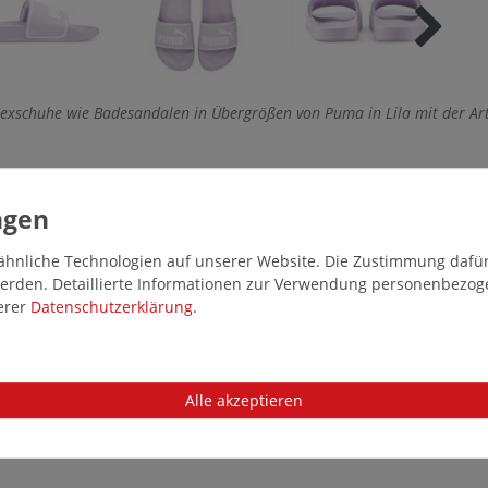
sexschuhe wie Badesandalen in Übergrößen von Puma in Lila mit der A
hnliche Technologien auf unserer Website. Die Zustimmung dafür k
 werden. Detaillierte Informationen zur Verwendung personenbezo
serer
Daten­schutz­erklärung
.
Alle akzeptieren