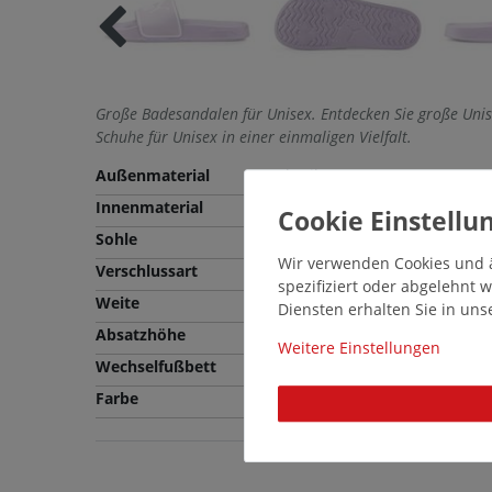
Große Badesandalen für Unisex. Entdecken Sie große Uni
Schuhe für Unisex in einer einmaligen Vielfalt.
Außenmaterial
Synthetik
Innenmaterial
Textil
Sohle
EVA
Wir verwenden Cookies und ä
Verschlussart
Schlupfschuh
spezifiziert oder abgelehnt
Weite
Normale Weite (F)
Diensten erhalten Sie in un
Absatzhöhe
1,0 cm
Weitere Einstellungen
Wechselfußbett
Nein
Farbe
Lila