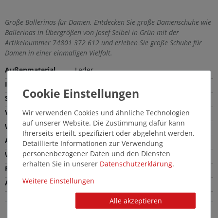
Große Ballerinas für Damen. Entdecken Sie große Damenschuhe wie
Ballerinas in Übergrößen von Josef Seibel in Grün mit der
Artikelnummer 74801 372 612 und erleben Sie große Schuhe für
Damen in einer einmaligen Vielfalt.
Außenmaterial
Leder
Innenmaterial
Leder
Sohle
Gummi
Verschlussart
Schlupfschuh
Wir verwenden Cookies und ähnliche Technologien
auf unserer Website. Die Zustimmung dafür kann
Weite
Bequeme Weite (G)
Ihrerseits erteilt, spezifiziert oder abgelehnt werden.
Absatzhöhe
1,5 cm
Detaillierte Informationen zur Verwendung
personenbezogener Daten und den Diensten
Wechselfußbett
Nein
erhalten Sie in unserer
Daten­schutz­erklärung
.
Farbe
Grün
Weitere Einstellungen
Absatzart
Ballerinaabsatz
Alle akzeptieren