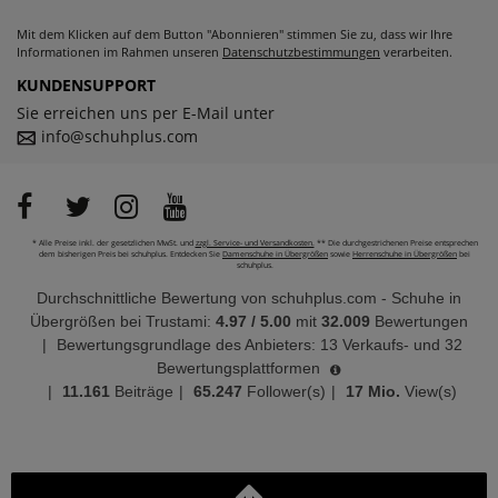
Mit dem Klicken auf dem Button "Abonnieren" stimmen Sie zu, dass wir Ihre
Informationen im Rahmen unseren
Datenschutzbestimmungen
verarbeiten.
KUNDENSUPPORT
Sie erreichen uns per E-Mail unter
info@schuhplus.com
* Alle Preise inkl. der gesetzlichen MwSt. und
zzgl. Service- und Versandkosten.
** Die durchgestrichenen Preise entsprechen
dem bisherigen Preis bei schuhplus. Entdecken Sie
Damenschuhe in Übergrößen
sowie
Herrenschuhe in Übergrößen
bei
schuhplus.
Durchschnittliche Bewertung von
schuhplus.com - Schuhe in
Übergrößen
bei Trustami:
4.97
/
5.00
mit
32.009
Bewertungen
|
Bewertungsgrundlage des Anbieters: 13 Verkaufs- und 32
Bewertungsplattformen
|
11.161
Beiträge
|
65.247
Follower(s)
|
17 Mio.
View(s)