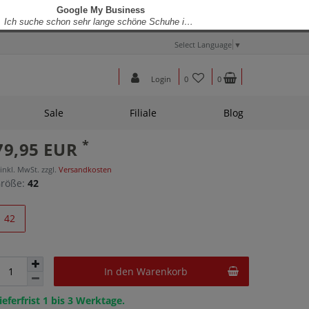
Select Language
▼
Login
0
0
Sale
Filiale
Blog
*
79,95 EUR
 inkl. MwSt. zzgl.
Versandkosten
röße:
42
42
In den Warenkorb
ieferfrist 1 bis 3 Werktage.