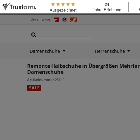
Bekannt von
Damenschuhe
Herrenschuhe
Remonte Halbschuhe in Übergrößen Mehrfarb
Damenschuhe
Artikelnummer
23642
SALE