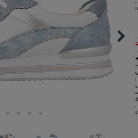
G
L
E
B
D
w
i
S
w
d
a
a