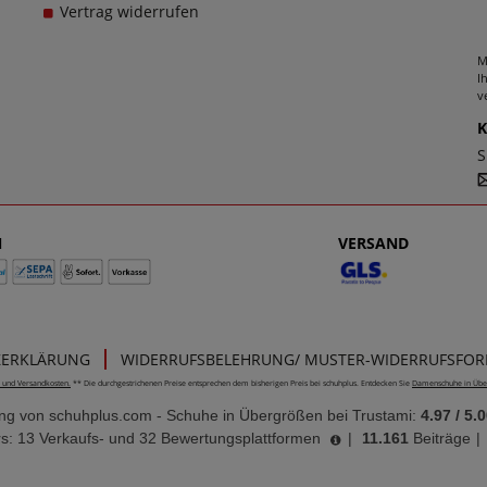
Vertrag widerrufen
M
I
v
S
N
VERSAND
ZERKLÄRUNG
WIDERRUFSBELEHRUNG/ MUSTER-WIDERRUFSFO
e- und Versandkosten.
** Die durchgestrichenen Preise entsprechen dem bisherigen Preis bei schuhplus. Entdecken Sie
Damenschuhe in Übe
ung von
schuhplus.com - Schuhe in Übergrößen
bei Trustami:
4.97
/
5.0
s: 13 Verkaufs- und 32 Bewertungsplattformen
|
11.161
Beiträge
|