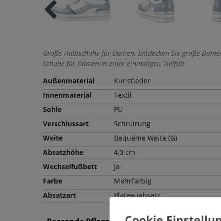
Große Halbschuhe für Damen. Entdecken Sie große Damen
Schuhe für Damen in einer einmaligen Vielfalt.
Außenmaterial
Kunstleder
Innenmaterial
Textil
Sohle
PU
Verschlussart
Schnürung
Weite
Bequeme Weite (G)
Absatzhöhe
4,0 cm
Wechselfußbett
Ja
Farbe
Mehrfarbig
Absatzart
Plateauabsatz