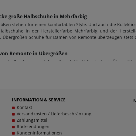
ke große Halbschuhe in Mehrfarbig
en stehen für einen komfortablen Style. Und auch die Kollektio
Halbschuhe in der Herstellerfarbe Mehrfarbig und der Herstel
xtil. Übergrößen-Schuhe für Damen von Remonte überzeugen stets 
80 von Remonte in Übergrößen
ute Passform - und das gilt auch für Halbschuhe in Übergröße
iterium für den perfekten Tragekomfort. Bei diesem Modell D13
Höhe von 4,0 cm designt worden. Doch ob Damenschuhe in Überg
lte stets auch die Sohle dem Zweck dienen; bei diesem Modell
chuhe sollen stets Wegbegleiter sein - und das im wahrsten Sinn
s ist unsere Mission, Sie mit einzigartigen Damenschuhen in gr
htweg passen und dabei stets zu einem echten Trageerlebnis wer
INFORMATION & SERVICE
Kontakt
Versandkosten / Lieferbeschränkung
Zahlungsmittel
Rücksendungen
Kundeninformationen