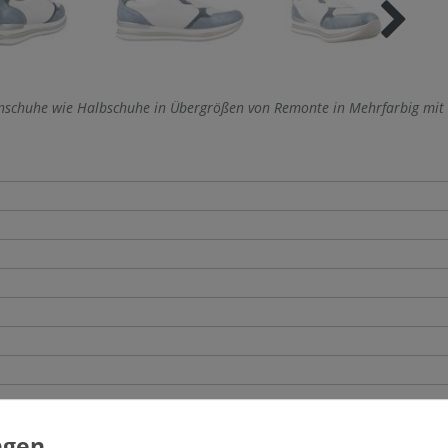
schuhe wie Halbschuhe in Übergrößen von Remonte in Mehrfarbig mit 