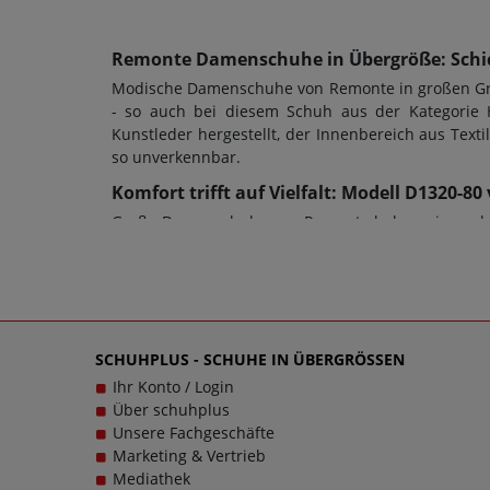
Remonte Damenschuhe in Übergröße: Schic
Modische Damenschuhe von Remonte in großen Größ
- so auch bei diesem Schuh aus der Kategorie 
Kunstleder hergestellt, der Innenbereich aus Te
so unverkennbar.
Komfort trifft auf Vielfalt: Modell D1320-
Große Damenschuhe von Remonte haben eine sehr g
allem auch die Schuhweite ein entscheidendes Kr
werden und es ist ein Plateau-Absatz mit einer 
von Halbschuhe sowie jeder anderen Schuhart sol
Verschlussart: Schnürung, Wechselfußbett: Ja. S
kontaktieren Sie gerne den Kundensupport, denn e
SCHUHPLUS - SCHUHE IN ÜBERGRÖSSEN
sollen große Schuhe von Remonte für Damen schlic
Ihr Konto / Login
Über schuhplus
Unsere Fachgeschäfte
Marketing & Vertrieb
Mediathek