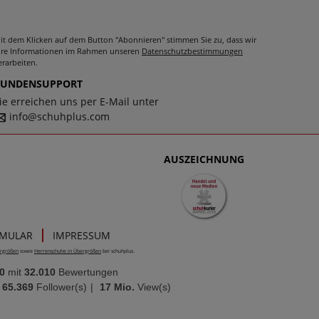
it dem Klicken auf dem Button "Abonnieren" stimmen Sie zu, dass wir
hre Informationen im Rahmen unseren
Datenschutzbestimmungen
erarbeiten.
KUNDENSUPPORT
ie erreichen uns per E-Mail unter
info@schuhplus.com
AUSZEICHNUNG
RMULAR
IMPRESSUM
rgrößen
sowie
Herrenschuhe in Übergrößen
bei schuhplus.
0
mit
32.010
Bewertungen
65.369
Follower(s)
|
17 Mio.
View(s)