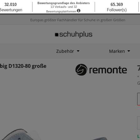
Europas größter Fachhändler für Schuhe in großen Größen
Zubehör
Marken
ig D1320-80 große
*
G
L