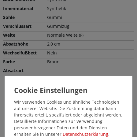
Innenmaterial
Synthetik
Sohle
Gummi
Verschlussart
Gummizug
Weite
Normale Weite (F)
Absatzhöhe
2,0 cm
Wechselfußbett
Nein
Farbe
Braun
Absatzart
Passende Pflegemittel und Einlegesohlen
14640
Wir verwenden Cookies und ähnliche Technologien
auf unserer Website. Die Zustimmung dafür kann
Ihrerseits erteilt, spezifiziert oder abgelehnt werden.
Detaillierte Informationen zur Verwendung
personenbezogener Daten und den Diensten
erhalten Sie in unserer
Daten­schutz­erklärung
.