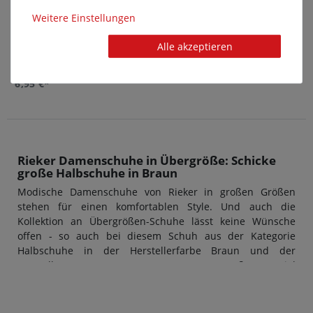
Weitere Einstellungen
Alle akzeptieren
pedag - Cleansing Kit - Tuch und
Bürste
6,95 €*
Rieker Damenschuhe in Übergröße: Schicke
große Halbschuhe in Braun
Modische Damenschuhe von Rieker in großen Größen
stehen für einen komfortablen Style. Und auch die
Kollektion an Übergrößen-Schuhe lässt keine Wünsche
offen - so auch bei diesem Schuh aus der Kategorie
Halbschuhe in der Herstellerfarbe Braun und der
Hersteller-Nummer L32Q5-60 Braun. Das Außenmaterial
ist aus Synthetik hergestellt, der Innenbereich aus
Synthetik. Übergrößen-Schuhe für Damen von Rieker
überzeugen stets durch Design und Qualität: Das macht