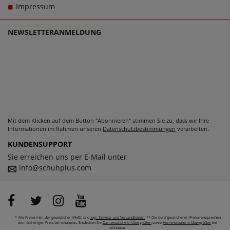
sollen große Schuhe von Rieker für Damen schlichtweg
Impressum
passen und dabei stets zu einem echten Trageerlebnis
werden.
NEWSLETTERANMELDUNG
Mit dem Klicken auf dem Button "Abonnieren" stimmen Sie zu, dass wir Ihre
Informationen im Rahmen unseren
Datenschutzbestimmungen
verarbeiten.
KUNDENSUPPORT
Sie erreichen uns per E-Mail unter
info@schuhplus.com
* Alle Preise inkl. der gesetzlichen MwSt. und
zzgl. Service- und Versandkosten.
** Die durchgestrichenen Preise entsprechen
dem bisherigen Preis bei schuhplus. Entdecken Sie
Damenschuhe in Übergrößen
sowie
Herrenschuhe in Übergrößen
bei
schuhplus.