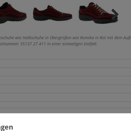
schuhe wie Halbschuhe in Übergrößen von Romika in Rot mit dem Außen
elnummer 35137 27 411 in einer einmaligen Vielfalt.