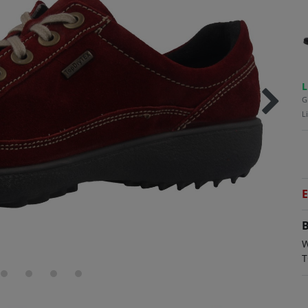
L
G
L
E
B
W
T