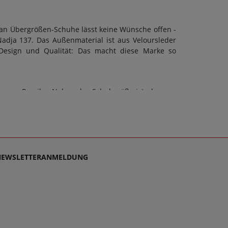
an Übergrößen-Schuhe lässt keine Wünsche offen -
adja 137. Das Außenmaterial ist aus Veloursleder
 Design und Qualität: Das macht diese Marke so
n von Romika. Neben der Schuhgröße ist aber vor
a 137 kann eine Bequeme Weite (G) berücksichtigt
der anderen Schuhart sollte stets auch die Sohle
rung, Wechselfußbett: Nein. Schuhe sollen stets
rne den Kundensupport, denn es ist unsere Mission,
von Romika für Damen schlichtweg passen und dabei
NEWSLETTERANMELDUNG