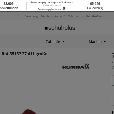
Europas größter Fachhändler für Schuhe in großen Größen
Zubehör
Marken
Rot 35137 27 411 große
*
G