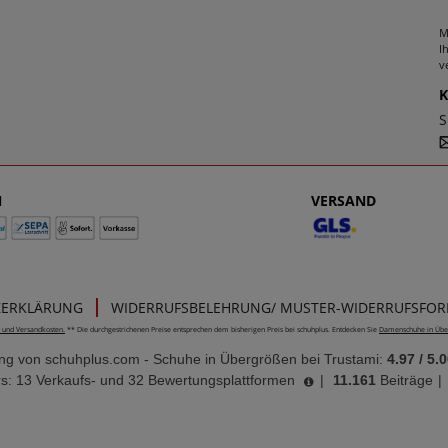
M
I
v
S
N
VERSAND
ZERKLÄRUNG
WIDERRUFSBELEHRUNG/ MUSTER-WIDERRUFSFO
e- und Versandkosten.
** Die durchgestrichenen Preise entsprechen dem bisherigen Preis bei schuhplus. Entdecken Sie
Damenschuhe in Übe
ung von
schuhplus.com - Schuhe in Übergrößen
bei Trustami:
4.97
/
5.0
s: 13 Verkaufs- und 32 Bewertungsplattformen
|
11.161
Beiträge
|