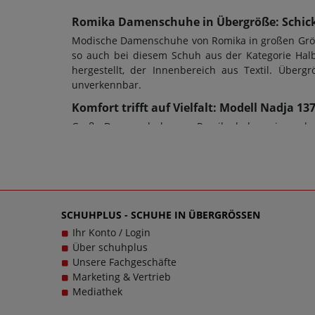
Romika Damenschuhe in Übergröße: Schick
Modische Damenschuhe von Romika in großen Größe
so auch bei diesem Schuh aus der Kategorie Halb
hergestellt, der Innenbereich aus Textil. Übe
unverkennbar.
Komfort trifft auf Vielfalt: Modell Nadja 
Große Damenschuhe von Romika haben eine sehr g
allem auch die Schuhweite ein entscheidendes Kr
werden. Doch ob Damenschuhe in Übergrößen oder 
dem Zweck dienen; bei diesem Modell wurde eine
Wegbegleiter sein - und das im wahrsten Sinne des
Sie mit einzigartigen Damenschuhen in großen Grö
SCHUHPLUS - SCHUHE IN ÜBERGRÖSSEN
stets zu einem echten Trageerlebnis werden.
Ihr Konto / Login
Über schuhplus
Unsere Fachgeschäfte
Marketing & Vertrieb
Mediathek