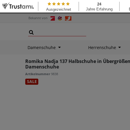
Bekannt von
Damenschuhe
Herrenschuhe
Romika Nadja 137 Halbschuhe in Übergrößen 
Damenschuhe
Artikelnummer
9838
SALE