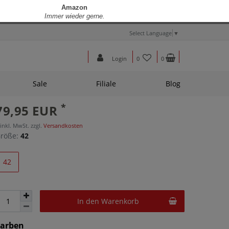
Select Language
▼
Login
0
0
Sale
Filiale
Blog
*
79,95 EUR
 inkl. MwSt. zzgl.
Versandkosten
röße:
42
42
In den Warenkorb
Farben