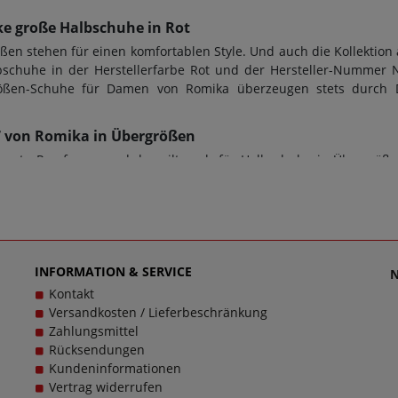
e große Halbschuhe in Rot
n stehen für einen komfortablen Style. Und auch die Kollektion 
schuhe in der Herstellerfarbe Rot und der Hersteller-Nummer N
rgrößen-Schuhe für Damen von Romika überzeugen stets durch
137 von Romika in Übergrößen
ute Passform - und das gilt auch für Halbschuhe in Übergröße
iterium für den perfekten Tragekomfort. Bei diesem Modell Nadj
Herrenschuhe in Übergrößen. Beim Kauf von Halbschuhe sowie je
 Gummi-Sohle verwendet. Zusätzlich gilt: Verschlussart: Schnü
 Wortes. Bei Fragen zu dem Artikel Nadja 137 kontaktieren Sie ge
ßen glücklich zu machen, denn schließlich sollen große Schuhe 
INFORMATION & SERVICE
Kontakt
Versandkosten / Lieferbeschränkung
Zahlungsmittel
Rücksendungen
Kundeninformationen
Vertrag widerrufen