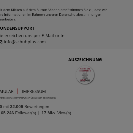
it dem Klicken auf dem Button "Abonnieren" stimmen Sie zu, dass wir
hre Informationen im Rahmen unseren
Datenschutzbestimmungen
erarbeiten.
KUNDENSUPPORT
ie erreichen uns per E-Mail unter
info@schuhplus.com
AUSZEICHNUNG
RMULAR
IMPRESSUM
rgrößen
sowie
Herrenschuhe in Übergrößen
bei schuhplus.
0
mit
32.009
Bewertungen
65.246
Follower(s)
|
17 Mio.
View(s)