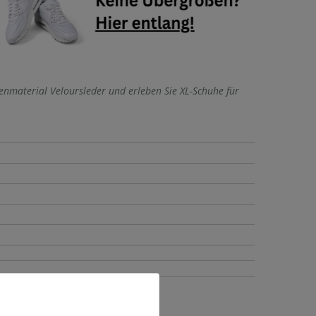
material Veloursleder und erleben Sie XL-Schuhe für