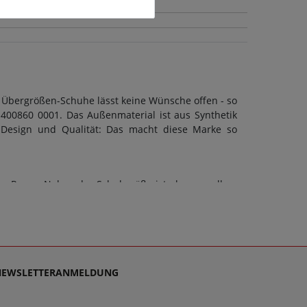
 Übergrößen-Schuhe lässt keine Wünsche offen - so
400860 0001. Das Außenmaterial ist aus Synthetik
h Design und Qualität: Das macht diese Marke so
on Roces. Neben der Schuhgröße ist aber vor allem
 kann eine F-Weite berücksichtigt werden. Doch ob
 Schuhart sollte stets auch die Sohle dem Zweck
ußbett: Ja. Schuhe sollen stets Wegbegleiter sein -
densupport, denn es ist unsere Mission, Sie mit
 für Unisex schlichtweg passen und dabei stets zu
NEWSLETTERANMELDUNG