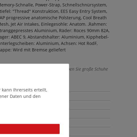
emory-Schnalle, Power-Strap, Schnellschnürsystem,
tiefel: "Thread" Konstruktion, EES Easy Entry System,
AP progressive anatomische Polsterung, Cool Breath
esh, Jet Air Intakes, Einlegesohle: Anatom. ,Rahmen:
tranggepresstes Aluminium, Räder: Roces 90mm 82A,
ager: ABEC 9, Abstandshalter: Aluminium, Kipphebel-
nterlegscheiben: Aluminium, Achsen: Hot RodF,
appe: Wird mit Bremse geliefert
 Artikelnummer 400860 0001 und erleben Sie große Schuhe
ann Ihrerseits erteilt,
gener Daten und den