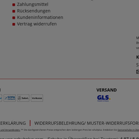
Zahlungsmittel
Rücksendungen
Kundeninformationen
Vertrag widerrufen
M
I
v
S
N
VERSAND
ZERKLÄRUNG
WIDERRUFSBELEHRUNG/ MUSTER-WIDERRUFSFO
e- und Versandkosten.
** Die durchgestrichenen Preise entsprechen dem bisherigen Preis bei schuhplus. Entdecken Sie
Damenschuhe in Übe