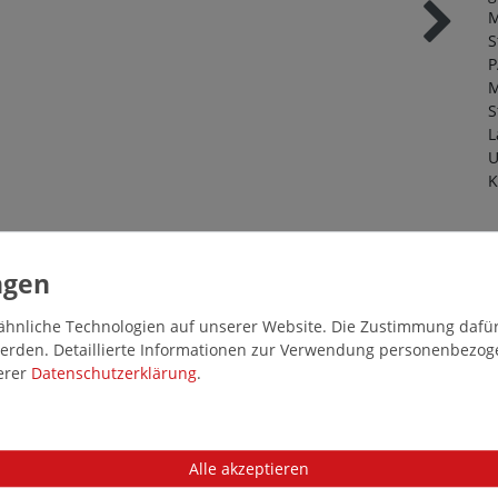
M
S
P
M
S
L
U
K
exschuhe wie Inlineskates in Übergrößen von Roces in Schwarz mit der
hnliche Technologien auf unserer Website. Die Zustimmung dafür k
 werden. Detaillierte Informationen zur Verwendung personenbezo
serer
Daten­schutz­erklärung
.
Alle akzeptieren