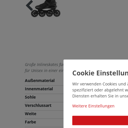
Große Inlineskates für Unisex. Entdecken Sie große Unis
für Unisex in einer einmaligen Vielfalt.
Außenmaterial
Synthetik
Wir verwenden Cookies und ä
Innenmaterial
Synthetik
spezifiziert oder abgelehnt
Diensten erhalten Sie in un
Sohle
Synthetik
Verschlussart
Schnalle
Weitere Einstellungen
Weite
Normale Weite (F)
Farbe
Schwarz