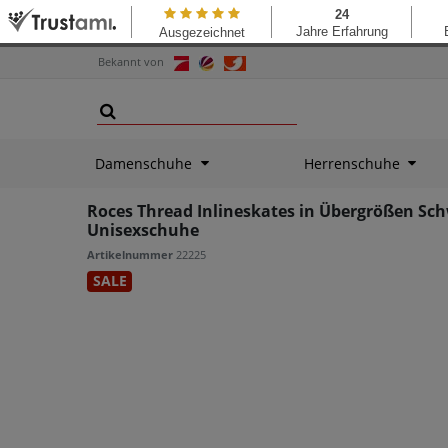
Bekannt von
Damenschuhe
Herrenschuhe
Roces Thread Inlineskates in Übergrößen Sc
Unisexschuhe
Artikelnummer
22225
SALE