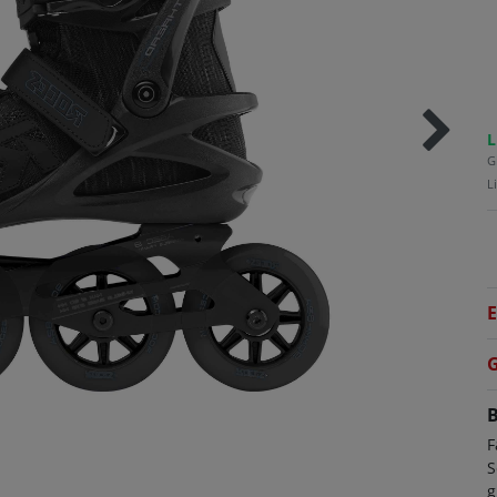
L
G
L
E
G
B
F
S
g