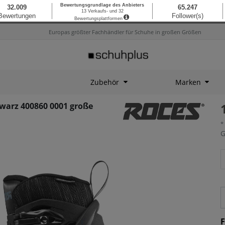
Europas größter Fachhändler für Schuhe in großen Größen
Zubehör
Marken
hwarz 400860 0001 große
*
G