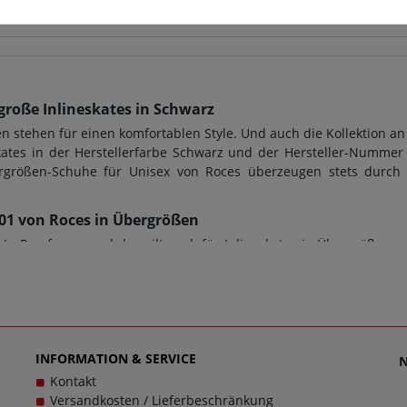
große Inlineskates in Schwarz
 stehen für einen komfortablen Style. Und auch die Kollektion an
kates in der Herstellerfarbe Schwarz und der Hersteller-Nummer 
bergrößen-Schuhe für Unisex von Roces überzeugen stets durc
0001 von Roces in Übergrößen
e Passform - und das gilt auch für Inlineskates in Übergrößen v
 für den perfekten Tragekomfort. Bei diesem Modell 400860 0001
 Übergrößen. Beim Kauf von Inlineskates sowie jeder anderen
le verwendet. Zusätzlich gilt: Verschlussart: Schnalle, Wechself
en zu dem Artikel 400860 0001 kontaktieren Sie gerne den Kun
cklich zu machen, denn schließlich sollen große Schuhe von Roces
INFORMATION & SERVICE
Kontakt
Versandkosten / Lieferbeschränkung