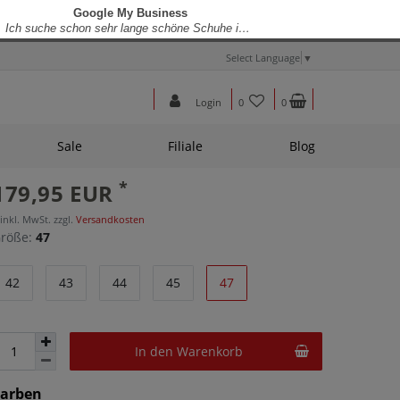
Select Language
▼
Login
0
0
Sale
Filiale
Blog
*
179,95 EUR
 inkl. MwSt. zzgl.
Versandkosten
röße:
47
42
43
44
45
47
In den Warenkorb
Farben