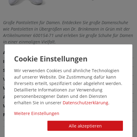
Große Pantoletten für Damen. Entdecken Sie große Damenschuhe
wie Pantoletten in Übergrößen von Dr. Brinkmann in Grün mit der
Artikelnummer 600154-71 und erleben Sie große Schuhe für Damen
in einer einmaligen Vielfalt.
Außenmaterial
Veloursleder
Innenmaterial
Leder
Sohle
Leichtzell
Wir verwenden Cookies und ähnliche Technologien
auf unserer Website. Die Zustimmung dafür kann
Verschlussart
Schlupfschuh
Ihrerseits erteilt, spezifiziert oder abgelehnt werden.
Weite
Bequeme Weite (G)
Detaillierte Informationen zur Verwendung
personenbezogener Daten und den Diensten
Absatzhöhe
2,5 cm
erhalten Sie in unserer
Daten­schutz­erklärung
.
Wechselfußbett
Nein
Weitere Einstellungen
Farbe
Grün
Alle akzeptieren