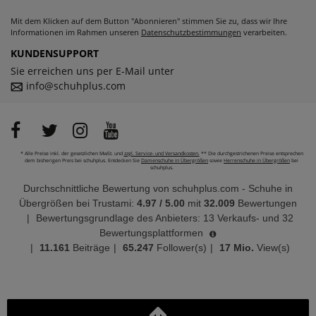
Mit dem Klicken auf dem Button "Abonnieren" stimmen Sie zu, dass wir Ihre
Informationen im Rahmen unseren
Datenschutzbestimmungen
verarbeiten.
KUNDENSUPPORT
Sie erreichen uns per E-Mail unter
info@schuhplus.com
* Alle Preise inkl. der gesetzlichen MwSt. und
zzgl. Service- und Versandkosten.
** Die durchgestrichenen Preise entsprechen
dem bisherigen Preis bei schuhplus. Entdecken Sie
Damenschuhe in Übergrößen
sowie
Herrenschuhe in Übergrößen
bei
schuhplus.
Durchschnittliche Bewertung von
schuhplus.com - Schuhe in
Übergrößen
bei Trustami:
4.97
/
5.00
mit
32.009
Bewertungen
|
Bewertungsgrundlage des Anbieters: 13 Verkaufs- und 32
Bewertungsplattformen
|
11.161
Beiträge
|
65.247
Follower(s)
|
17 Mio.
View(s)