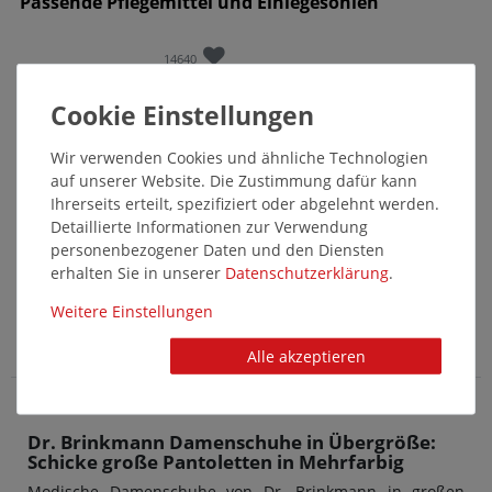
Passende Pflegemittel und Einlegesohlen
14640
Wir verwenden Cookies und ähnliche Technologien
auf unserer Website. Die Zustimmung dafür kann
Ihrerseits erteilt, spezifiziert oder abgelehnt werden.
Detaillierte Informationen zur Verwendung
personenbezogener Daten und den Diensten
pedag - Cleansing Kit - Tuch und
erhalten Sie in unserer
Daten­schutz­erklärung
.
Bürste
Weitere Einstellungen
6,95 €*
Alle akzeptieren
Dr. Brinkmann Damenschuhe in Übergröße:
Schicke große Pantoletten in Mehrfarbig
Modische Damenschuhe von Dr. Brinkmann in großen