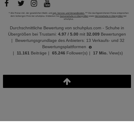
* Alle Preise inkl. der gesetzlichen MwSt. und
zzgl. Service- und Versandkosten.
** Die durchgestrichenen Preise entsprechen
dem bisherigen Preis bei schuhplus. Entdecken Sie
Damenschuhe in Übergrößen
sowie
Herrenschuhe in Übergrößen
bei
schuhplus.
Durchschnittliche Bewertung von
schuhplus.com - Schuhe in
Übergrößen
bei Trustami:
4.97
/
5.00
mit
32.009
Bewertungen
|
Bewertungsgrundlage des Anbieters: 13 Verkaufs- und 32
Bewertungsplattformen
|
11.161
Beiträge
|
65.246
Follower(s)
|
17 Mio.
View(s)