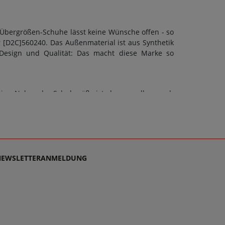
 Übergrößen-Schuhe lässt keine Wünsche offen - so
 [D2C]560240. Das Außenmaterial ist aus Synthetik
 Design und Qualität: Das macht diese Marke so
ico. Neben der Schuhgröße ist aber vor allem auch
ann eine F-Weite berücksichtigt werden. Doch ob
Schuhart sollte stets auch die Sohle dem Zweck
bett: Nein. Schuhe sollen stets Wegbegleiter sein -
densupport, denn es ist unsere Mission, Sie mit
 für Damen schlichtweg passen und dabei stets zu
NEWSLETTERANMELDUNG