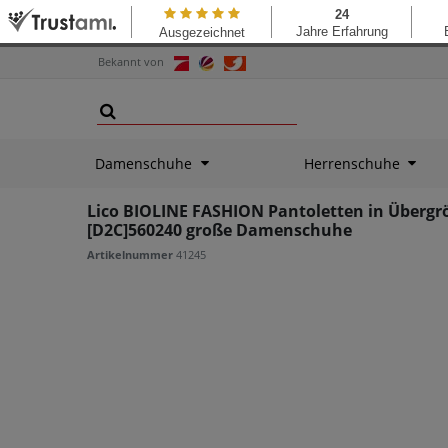
Bekannt von
Damenschuhe
Herrenschuhe
Lico BIOLINE FASHION Pantoletten in Übergr
[D2C]560240 große Damenschuhe
Artikelnummer
41245