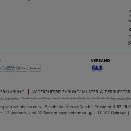
M
I
v
S
N
VERSAND
ZERKLÄRUNG
WIDERRUFSBELEHRUNG/ MUSTER-WIDERRUFSFO
e- und Versandkosten.
** Die durchgestrichenen Preise entsprechen dem bisherigen Preis bei schuhplus. Entdecken Sie
Damenschuhe in Übe
ung von
schuhplus.com - Schuhe in Übergrößen
bei Trustami:
4.97
/
5.0
s: 13 Verkaufs- und 32 Bewertungsplattformen
|
11.161
Beiträge
|