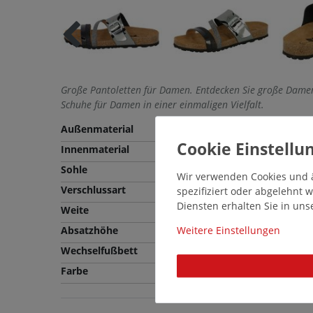
Große Pantoletten für Damen. Entdecken Sie große Damen
Schuhe für Damen in einer einmaligen Vielfalt.
Außenmaterial
Synthetik
Innenmaterial
Synthetik
Sohle
EVA
Wir verwenden Cookies und ä
Verschlussart
Schlupfschuh
spezifiziert oder abgelehnt
Diensten erhalten Sie in un
Weite
Normale Weite (F)
Absatzhöhe
3,5 cm
Weitere Einstellungen
Wechselfußbett
Nein
Farbe
Mehrfarbig