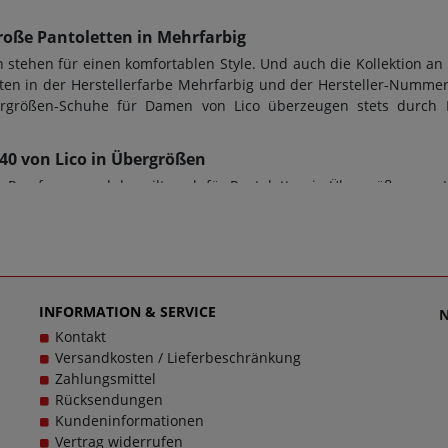
roße Pantoletten in Mehrfarbig
tehen für einen komfortablen Style. Und auch die Kollektion an
ten in der Herstellerfarbe Mehrfarbig und der Hersteller-Nummer
Übergrößen-Schuhe für Damen von Lico überzeugen stets durch
0240 von Lico in Übergrößen
Passform - und das gilt auch für Pantoletten in Übergrößen von L
r den perfekten Tragekomfort. Bei diesem Modell [D2C]560240 k
n Übergrößen. Beim Kauf von Pantoletten sowie jeder anderen 
wendet. Zusätzlich gilt: Verschlussart: Schlupfschuh, Wechselfuß
en zu dem Artikel [D2C]560240 kontaktieren Sie gerne den Kun
cklich zu machen, denn schließlich sollen große Schuhe von Lico
INFORMATION & SERVICE
Kontakt
Versandkosten / Lieferbeschränkung
Zahlungsmittel
Rücksendungen
Kundeninformationen
Vertrag widerrufen