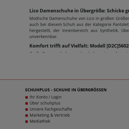
Lico Damenschuhe in Übergröße: Schicke g
Modische Damenschuhe von Lico in großen Größen s
auch bei diesem Schuh aus der Kategorie Pantolet
hergestellt, der Innenbereich aus Synthetik. 
unverkennbar.
Komfort trifft auf Vielfalt: Modell [D2C]56
Große Damenschuhe von Lico haben eine sehr gute 
die Schuhweite ein entscheidendes Kriterium fü
Damenschuhe in Übergrößen oder Herrenschuhe i
dienen; bei diesem Modell wurde eine EVA-Sohle ver
und das im wahrsten Sinne des Wortes. Bei Frag
einzigartigen Damenschuhen in großen Größen glü
SCHUHPLUS - SCHUHE IN ÜBERGRÖSSEN
einem echten Trageerlebnis werden.
Ihr Konto / Login
Über schuhplus
Unsere Fachgeschäfte
Marketing & Vertrieb
Mediathek