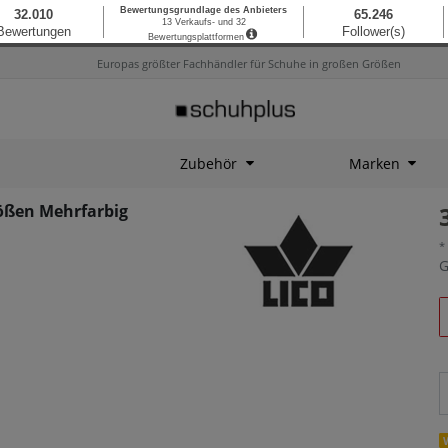
Europas größter Fachhändler für Schuhe in großen Größen
Zubehör
Marken
ößen Mehrfarbig
*
G