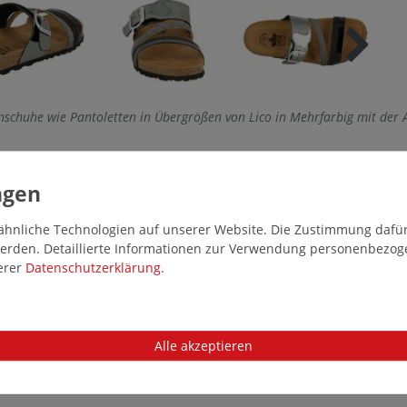
schuhe wie Pantoletten in Übergrößen von Lico in Mehrfarbig mit der
hnliche Technologien auf unserer Website. Die Zustimmung dafür k
 werden. Detaillierte Informationen zur Verwendung personenbezo
serer
Daten­schutz­erklärung
.
Alle akzeptieren