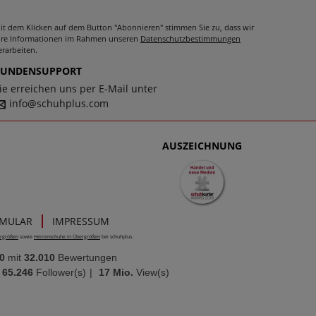
it dem Klicken auf dem Button "Abonnieren" stimmen Sie zu, dass wir
hre Informationen im Rahmen unseren
Datenschutzbestimmungen
erarbeiten.
KUNDENSUPPORT
ie erreichen uns per E-Mail unter
info@schuhplus.com
AUSZEICHNUNG
RMULAR
IMPRESSUM
rgrößen
sowie
Herrenschuhe in Übergrößen
bei schuhplus.
0
mit
32.010
Bewertungen
65.246
Follower(s)
|
17 Mio.
View(s)