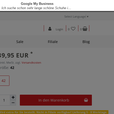
Select Language
▼
Login
0
0
Sale
Filiale
Blog
*
39,95 EUR
 inkl. MwSt. zzgl.
Versandkosten
röße:
42
42
In den Warenkorb
Wird extra für Sie bestellt. Nicht in Filiale verfügbar! Lieferung 5 - 8 Werktage.