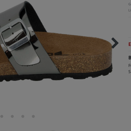
G
L
E
B
F
S