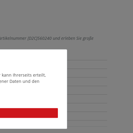
 Artikelnummer [D2C]560240 und erleben Sie große
ann Ihrerseits erteilt,
gener Daten und den