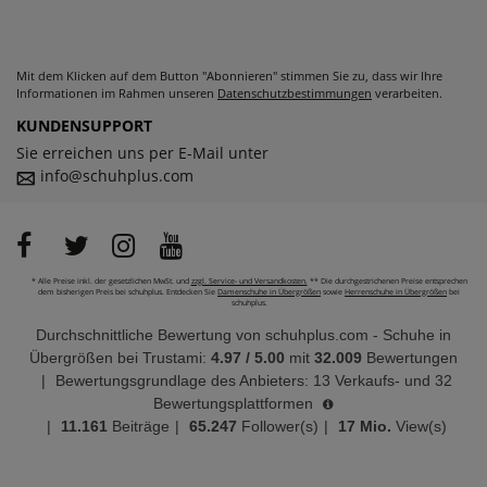
Mit dem Klicken auf dem Button "Abonnieren" stimmen Sie zu, dass wir Ihre
Informationen im Rahmen unseren
Datenschutzbestimmungen
verarbeiten.
KUNDENSUPPORT
Sie erreichen uns per E-Mail unter
info@schuhplus.com
* Alle Preise inkl. der gesetzlichen MwSt. und
zzgl. Service- und Versandkosten.
** Die durchgestrichenen Preise entsprechen
dem bisherigen Preis bei schuhplus. Entdecken Sie
Damenschuhe in Übergrößen
sowie
Herrenschuhe in Übergrößen
bei
schuhplus.
Durchschnittliche Bewertung von
schuhplus.com - Schuhe in
Übergrößen
bei Trustami:
4.97
/
5.00
mit
32.009
Bewertungen
|
Bewertungsgrundlage des Anbieters: 13 Verkaufs- und 32
Bewertungsplattformen
|
11.161
Beiträge
|
65.247
Follower(s)
|
17 Mio.
View(s)