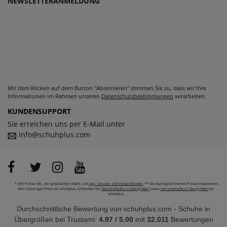
NEWSLETTERANMELDUNG
Mit dem Klicken auf dem Button "Abonnieren" stimmen Sie zu, dass wir Ihre
Informationen im Rahmen unseren
Datenschutzbestimmungen
verarbeiten.
KUNDENSUPPORT
Sie erreichen uns per E-Mail unter
info@schuhplus.com
* Alle Preise inkl. der gesetzlichen MwSt. und
zzgl. Service- und Versandkosten.
** Die durchgestrichenen Preise entsprechen
dem bisherigen Preis bei schuhplus. Entdecken Sie
Damenschuhe in Übergrößen
sowie
Herrenschuhe in Übergrößen
bei
schuhplus.
Durchschnittliche Bewertung von
schuhplus.com - Schuhe in
Übergrößen
bei Trustami:
4.97
/
5.00
mit
32.011
Bewertungen