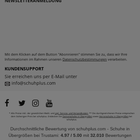
NEWSLETTERANMELDUNG
Mit dem Klicken auf dem Button "Abonnieren" stimmen Sie zu, dass wir Ihre
Informationen im Rahmen unseren
Datenschutzbestimmungen
verarbeiten.
KUNDENSUPPORT
Sie erreichen uns per E-Mail unter
info@schuhplus.com
* Alle Preise inkl. der gesetzlichen MwSt. und
zzgl. Service- und Versandkosten.
** Die durchgestrichenen Preise entsprechen
dem bisherigen Preis bei schuhplus. Entdecken Sie
Damenschuhe in Übergrößen
sowie
Herrenschuhe in Übergrößen
bei
schuhplus.
Durchschnittliche Bewertung von
schuhplus.com - Schuhe in
Übergrößen
bei Trustami:
4.97
/
5.00
mit
32.010
Bewertungen