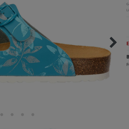
G
L
E
B
F