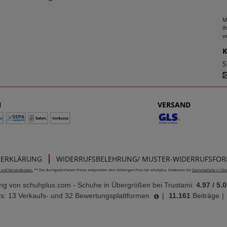
M
I
v
S
N
VERSAND
ZERKLÄRUNG
WIDERRUFSBELEHRUNG/ MUSTER-WIDERRUFSFO
e- und Versandkosten.
** Die durchgestrichenen Preise entsprechen dem bisherigen Preis bei schuhplus. Entdecken Sie
Damenschuhe in Übe
ung von
schuhplus.com - Schuhe in Übergrößen
bei Trustami:
4.97
/
5.0
s: 13 Verkaufs- und 32 Bewertungsplattformen
|
11.161
Beiträge
|