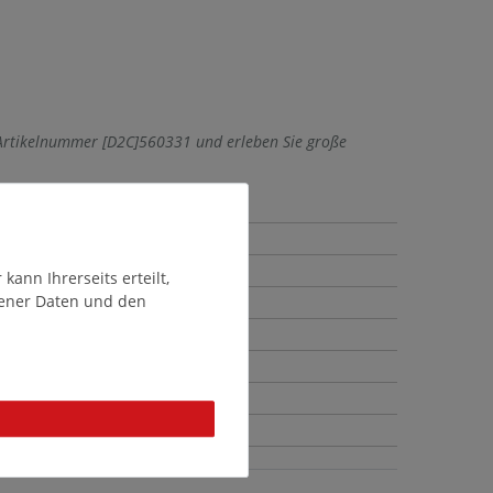
 Artikelnummer [D2C]560331 und erleben Sie große
ann Ihrerseits erteilt,
gener Daten und den