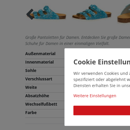
Große Pantoletten für Damen. Entdecken Sie große Damen
Schuhe für Damen in einer einmaligen Vielfalt.
Außenmaterial
Synthetik
Innenmaterial
Synthetik
Sohle
EVA
Wir verwenden Cookies und ä
Verschlussart
Schlupfschuh
spezifiziert oder abgelehnt
Diensten erhalten Sie in un
Weite
Normale Weite (F)
Absatzhöhe
3,5 cm
Weitere Einstellungen
Wechselfußbett
Nein
Farbe
Mehrfarbig