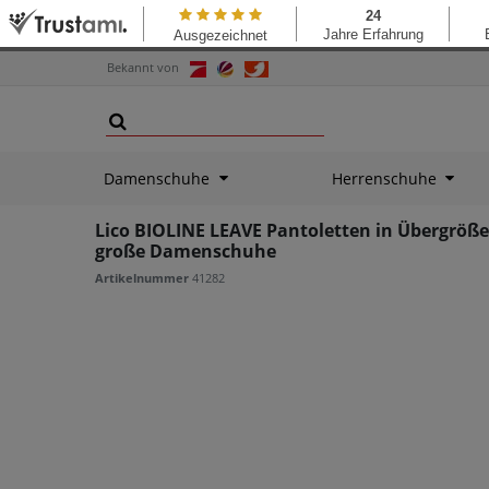
Bekannt von
Damenschuhe
Herrenschuhe
Lico BIOLINE LEAVE Pantoletten in Übergröß
große Damenschuhe
Artikelnummer
41282