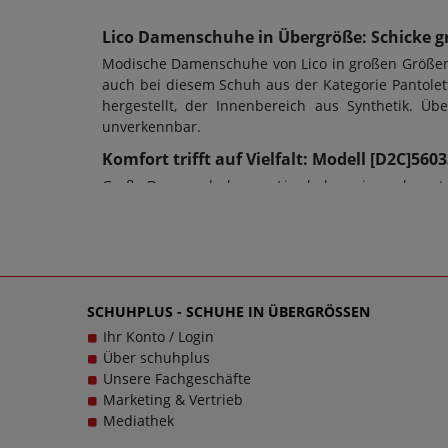
Lico Damenschuhe in Übergröße: Schicke g
Modische Damenschuhe von Lico in großen Größen s
auch bei diesem Schuh aus der Kategorie Pantolet
hergestellt, der Innenbereich aus Synthetik. 
unverkennbar.
Komfort trifft auf Vielfalt: Modell [D2C]56
Große Damenschuhe von Lico haben eine sehr gute 
die Schuhweite ein entscheidendes Kriterium fü
Damenschuhe in Übergrößen oder Herrenschuhe i
dienen; bei diesem Modell wurde eine EVA-Sohle ver
und das im wahrsten Sinne des Wortes. Bei Frag
einzigartigen Damenschuhen in großen Größen glü
SCHUHPLUS - SCHUHE IN ÜBERGRÖSSEN
einem echten Trageerlebnis werden.
Ihr Konto / Login
Über schuhplus
Unsere Fachgeschäfte
Marketing & Vertrieb
Mediathek