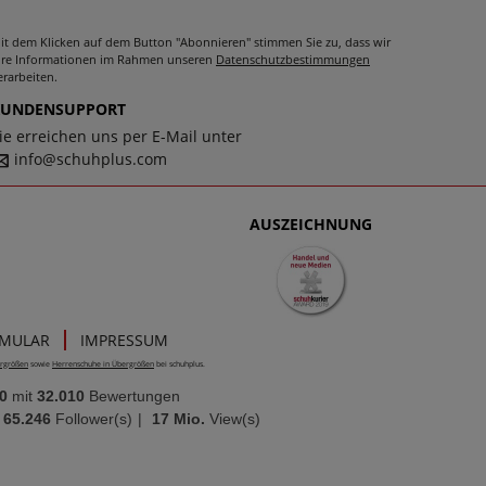
it dem Klicken auf dem Button "Abonnieren" stimmen Sie zu, dass wir
hre Informationen im Rahmen unseren
Datenschutzbestimmungen
erarbeiten.
KUNDENSUPPORT
ie erreichen uns per E-Mail unter
info@schuhplus.com
AUSZEICHNUNG
RMULAR
IMPRESSUM
rgrößen
sowie
Herrenschuhe in Übergrößen
bei schuhplus.
0
mit
32.010
Bewertungen
65.246
Follower(s)
|
17 Mio.
View(s)