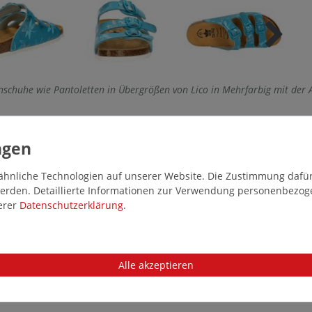
schuhe wie Pantoletten in Übergrößen von Lico in Mehrfarbig mit der
hnliche Technologien auf unserer Website. Die Zustimmung dafür k
 werden. Detaillierte Informationen zur Verwendung personenbezo
serer
Daten­schutz­erklärung
.
Alle akzeptieren