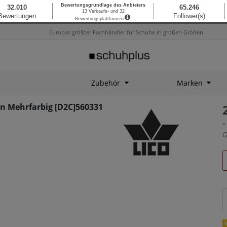
Europas größter Fachhändler für Schuhe in großen Größen
Zubehör
Marken
en Mehrfarbig [D2C]560331
*
G