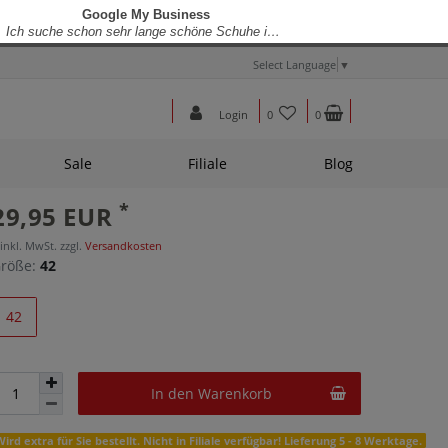
Select Language
▼
Login
0
0
Sale
Filiale
Blog
*
29,95 EUR
 inkl. MwSt. zzgl.
Versandkosten
röße:
42
42
In den Warenkorb
Wird extra für Sie bestellt. Nicht in Filiale verfügbar! Lieferung 5 - 8 Werktage.