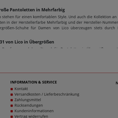
roße Pantoletten in Mehrfarbig
tehen für einen komfortablen Style. Und auch die Kollektion an
ten in der Herstellerfarbe Mehrfarbig und der Hersteller-Nummer
Übergrößen-Schuhe für Damen von Lico überzeugen stets durch
0331 von Lico in Übergrößen
Passform - und das gilt auch für Pantoletten in Übergrößen von L
r den perfekten Tragekomfort. Bei diesem Modell [D2C]560331 k
n Übergrößen. Beim Kauf von Pantoletten sowie jeder anderen 
wendet. Zusätzlich gilt: Verschlussart: Schlupfschuh, Wechselfuß
en zu dem Artikel [D2C]560331 kontaktieren Sie gerne den Kun
cklich zu machen, denn schließlich sollen große Schuhe von Lico
INFORMATION & SERVICE
Kontakt
Versandkosten / Lieferbeschränkung
Zahlungsmittel
Rücksendungen
Kundeninformationen
Vertrag widerrufen