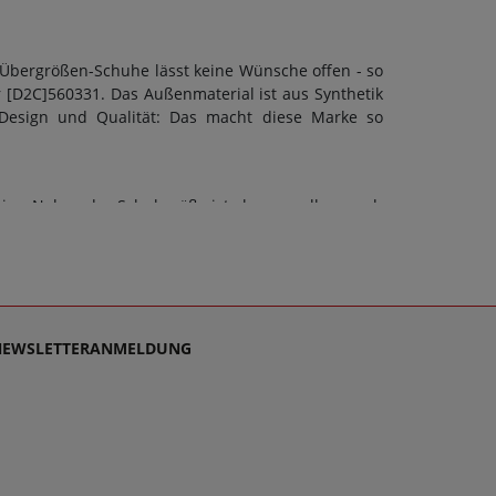
 Übergrößen-Schuhe lässt keine Wünsche offen - so
 [D2C]560331. Das Außenmaterial ist aus Synthetik
 Design und Qualität: Das macht diese Marke so
ico. Neben der Schuhgröße ist aber vor allem auch
ann eine F-Weite berücksichtigt werden. Doch ob
Schuhart sollte stets auch die Sohle dem Zweck
bett: Nein. Schuhe sollen stets Wegbegleiter sein -
densupport, denn es ist unsere Mission, Sie mit
 für Damen schlichtweg passen und dabei stets zu
NEWSLETTERANMELDUNG