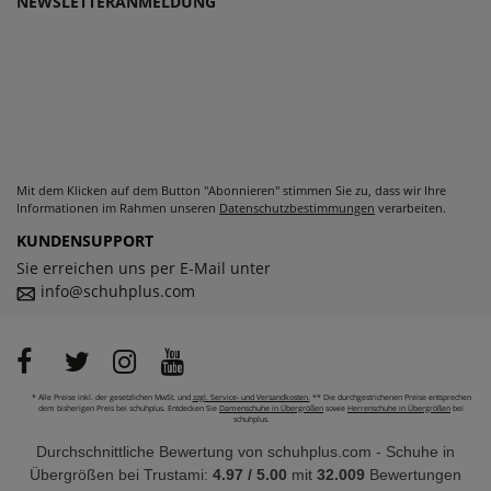
NEWSLETTERANMELDUNG
Mit dem Klicken auf dem Button "Abonnieren" stimmen Sie zu, dass wir Ihre
Informationen im Rahmen unseren
Datenschutzbestimmungen
verarbeiten.
KUNDENSUPPORT
Sie erreichen uns per E-Mail unter
info@schuhplus.com
* Alle Preise inkl. der gesetzlichen MwSt. und
zzgl. Service- und Versandkosten.
** Die durchgestrichenen Preise entsprechen
dem bisherigen Preis bei schuhplus. Entdecken Sie
Damenschuhe in Übergrößen
sowie
Herrenschuhe in Übergrößen
bei
schuhplus.
Durchschnittliche Bewertung von
schuhplus.com - Schuhe in
Übergrößen
bei Trustami:
4.97
/
5.00
mit
32.009
Bewertungen