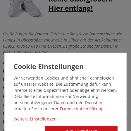
Große Pumps für Damen. Entdecken Sie grosse Damenschuhe wie
Pumps in Übergrößen von grazie in Silber mit der Artikelnummer
63992 490043 610 und erleben Sie große Schuhe für Damen in
einer einmaligen Vielfalt.
Außenmaterial
Synthetik
Innenmaterial
Leder
Wir verwenden Cookies und ähnliche Technologien
Sohle
Gummi
auf unserer Website. Die Zustimmung dafür kann
Verschlussart
Druckknopf
Ihrerseits erteilt, spezifiziert oder abgelehnt werden.
Detaillierte Informationen zur Verwendung
Weite
Bequeme Weite (G)
personenbezogener Daten und den Diensten
Absatzhöhe
2,0 cm
erhalten Sie in unserer
Daten­schutz­erklärung
.
Wechselfußbett
Nein
Weitere Einstellungen
Farbe
Silber
Absatzart
Trichterabsatz
Alle akzeptieren