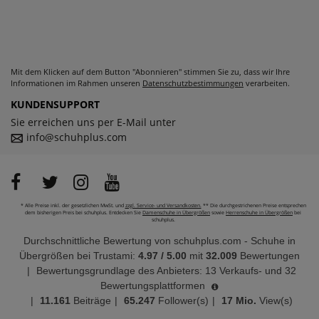
Mit dem Klicken auf dem Button "Abonnieren" stimmen Sie zu, dass wir Ihre
Informationen im Rahmen unseren
Datenschutzbestimmungen
verarbeiten.
KUNDENSUPPORT
Sie erreichen uns per E-Mail unter
info@schuhplus.com
* Alle Preise inkl. der gesetzlichen MwSt. und
zzgl. Service- und Versandkosten.
** Die durchgestrichenen Preise entsprechen
dem bisherigen Preis bei schuhplus. Entdecken Sie
Damenschuhe in Übergrößen
sowie
Herrenschuhe in Übergrößen
bei
schuhplus.
Durchschnittliche Bewertung von
schuhplus.com - Schuhe in
Übergrößen
bei Trustami:
4.97
/
5.00
mit
32.009
Bewertungen
|
Bewertungsgrundlage des Anbieters: 13 Verkaufs- und 32
Bewertungsplattformen
|
11.161
Beiträge
|
65.247
Follower(s)
|
17 Mio.
View(s)