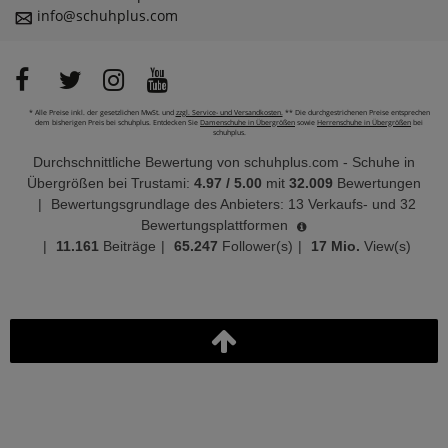
info@schuhplus.com
* Alle Preise inkl. der gesetzlichen MwSt. und
zzgl. Service- und Versandkosten.
** Die durchgestrichenen Preise entsprechen
dem bisherigen Preis bei schuhplus. Entdecken Sie
Damenschuhe in Übergrößen
sowie
Herrenschuhe in Übergrößen
bei
schuhplus.
Durchschnittliche Bewertung von
schuhplus.com - Schuhe in
Übergrößen
bei Trustami:
4.97
/
5.00
mit
32.009
Bewertungen
|
Bewertungsgrundlage des Anbieters: 13 Verkaufs- und 32
Bewertungsplattformen
|
11.161
Beiträge
|
65.247
Follower(s)
|
17 Mio.
View(s)