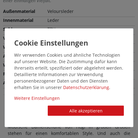
einer einmaligen Vielfalt.
Außenmaterial
Veloursleder
Innenmaterial
Leder
Sohle
TPU
Verschlussart
Schlupfschuh
Weite
Normale Weite (F)
Wir verwenden Cookies und ähnliche Technologien
Absatzhöhe
4,5 cm
auf unserer Website. Die Zustimmung dafür kann
Wechselfußbett
Nein
Ihrerseits erteilt, spezifiziert oder abgelehnt werden.
Farbe
Taupe
Detaillierte Informationen zur Verwendung
personenbezogener Daten und den Diensten
Absatzart
Blockabsatz
erhalten Sie in unserer
Daten­schutz­erklärung
.
Weitere Einstellungen
Alle akzeptieren
Högl Damenschuhe in Übergröße: Schicke
große Pumps in Taupe
Modische Damenschuhe von Högl in großen Größen
stehen für einen komfortablen Style. Und auch die