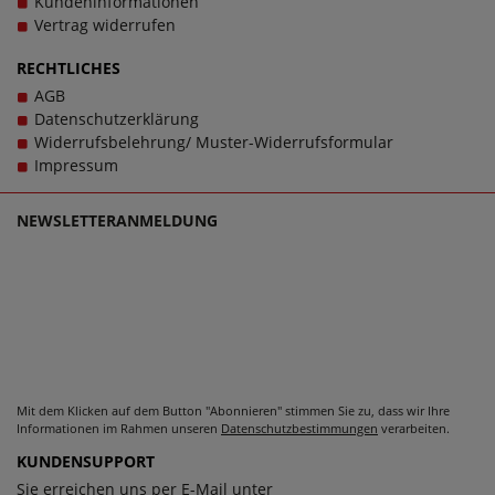
Kundeninformationen
Sohle verwendet. Zusätzlich gilt: Verschlussart:
Vertrag widerrufen
Schlupfschuh, Wechselfußbett: Nein. Schuhe sollen stets
Wegbegleiter sein - und das im wahrsten Sinne des
RECHTLICHES
Wortes. Bei Fragen zu dem Artikel [D2C]0-174512-1900
AGB
kontaktieren Sie gerne den Kundensupport, denn es ist
Datenschutzerklärung
unsere Mission, Sie mit einzigartigen Damenschuhen in
Widerrufsbelehrung/ Muster-Widerrufsformular
großen Größen glücklich zu machen, denn schließlich
Impressum
sollen große Schuhe von Högl für Damen schlichtweg
passen und dabei stets zu einem echten Trageerlebnis
NEWSLETTERANMELDUNG
werden.
Mit dem Klicken auf dem Button "Abonnieren" stimmen Sie zu, dass wir Ihre
Informationen im Rahmen unseren
Datenschutzbestimmungen
verarbeiten.
KUNDENSUPPORT
Sie erreichen uns per E-Mail unter