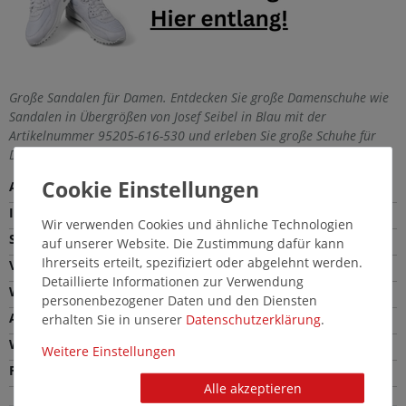
Große Sandalen für Damen. Entdecken Sie große Damenschuhe wie
Sandalen in Übergrößen von Josef Seibel in Blau mit der
Artikelnummer 95205-616-530 und erleben Sie große Schuhe für
Damen in einer einmaligen Vielfalt.
Außenmaterial
Leder
Innenmaterial
Leder
Wir verwenden Cookies und ähnliche Technologien
Sohle
PU
auf unserer Website. Die Zustimmung dafür kann
Ihrerseits erteilt, spezifiziert oder abgelehnt werden.
Verschlussart
Klettverschluss
Detaillierte Informationen zur Verwendung
Weite
Bequeme Weite (G)
personenbezogener Daten und den Diensten
Absatzhöhe
3,0 cm
erhalten Sie in unserer
Daten­schutz­erklärung
.
Wechselfußbett
Nein
Weitere Einstellungen
Farbe
Blau
Alle akzeptieren