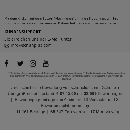
Mit dem Klicken auf dem Button "Abonnieren" stimmen Sie zu, dass wir Ihre
Informationen im Rahmen unseren
Datenschutzbestimmungen
verarbeiten.
KUNDENSUPPORT
Sie erreichen uns per E-Mail unter
info@schuhplus.com
* Alle Preise inkl. der gesetzlichen MwSt. und
zzgl. Service- und Versandkosten.
** Die durchgestrichenen Preise entsprechen
dem bisherigen Preis bei schuhplus. Entdecken Sie
Damenschuhe in Übergrößen
sowie
Herrenschuhe in Übergrößen
bei
schuhplus.
Durchschnittliche Bewertung von
schuhplus.com - Schuhe in
Übergrößen
bei Trustami:
4.97
/
5.00
mit
32.009
Bewertungen
|
Bewertungsgrundlage des Anbieters: 13 Verkaufs- und 32
Bewertungsplattformen
|
11.161
Beiträge
|
65.247
Follower(s)
|
17 Mio.
View(s)