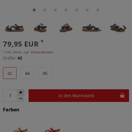
*
79,95 EUR
* inkl. MwSt. zzgl.
Versandkosten
Größe:
42
42
44
45
In den Warenkorb
Farben