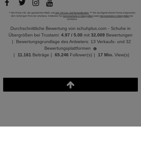
* Alle Preise inkl. der gesetzlichen MwSt. und
zzgl. Service- und Versandkosten.
** Die durchgestrichenen Preise entsprechen
dem bisherigen Preis bei schuhplus. Entdecken Sie
Damenschuhe in Übergrößen
sowie
Herrenschuhe in Übergrößen
bei
schuhplus.
Durchschnittliche Bewertung von
schuhplus.com - Schuhe in
Übergrößen
bei Trustami:
4.97
/
5.00
mit
32.009
Bewertungen
|
Bewertungsgrundlage des Anbieters: 13 Verkaufs- und 32
Bewertungsplattformen
|
11.161
Beiträge
|
65.246
Follower(s)
|
17 Mio.
View(s)