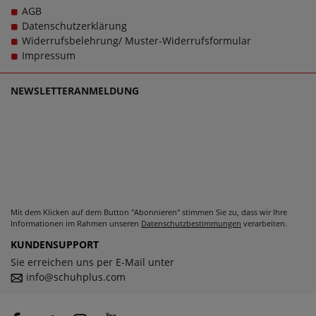
Kundensupport, denn es ist unsere Mission, Sie mit
AGB
einzigartigen Damenschuhen in großen Größen glücklich
Datenschutzerklärung
zu machen, denn schließlich sollen große Schuhe von
Widerrufsbelehrung/ Muster-Widerrufsformular
LadyPepp für Damen schlichtweg passen und dabei stets
Impressum
zu einem echten Trageerlebnis werden.
NEWSLETTERANMELDUNG
Mit dem Klicken auf dem Button "Abonnieren" stimmen Sie zu, dass wir Ihre
Informationen im Rahmen unseren
Datenschutzbestimmungen
verarbeiten.
KUNDENSUPPORT
Sie erreichen uns per E-Mail unter
info@schuhplus.com