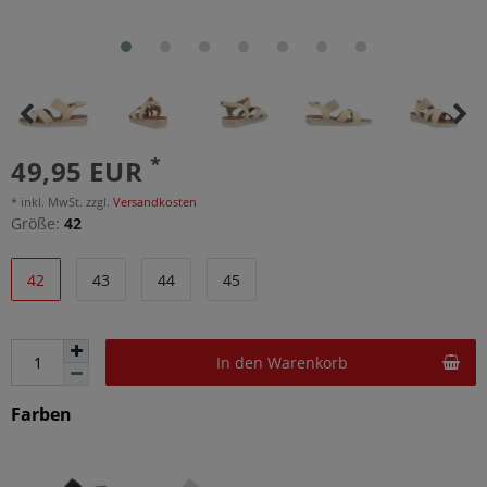
*
49,95 EUR
* inkl. MwSt. zzgl.
Versandkosten
Größe:
42
42
43
44
45
In den Warenkorb
Farben