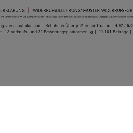
ZERKLÄRUNG
WIDERRUFSBELEHRUNG/ MUSTER-WIDERRUFSFO
e- und Versandkosten.
** Die durchgestrichenen Preise entsprechen dem bisherigen Preis bei schuhplus. Entdecken Sie
Damenschuhe in Übe
ung von
schuhplus.com - Schuhe in Übergrößen
bei Trustami:
4.97
/
5.0
s: 13 Verkaufs- und 32 Bewertungsplattformen
|
11.161
Beiträge
|