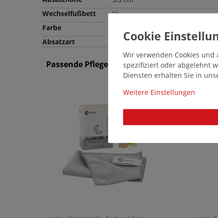
Wechselfußbett
Ja
Farbe
Weiß
Absatzart
Wir verwenden Cookies und ä
Passende Pflegemittel und Einlegesohlen
spezifiziert oder abgelehnt
Diensten erhalten Sie in un
14640
Weitere Einstellungen