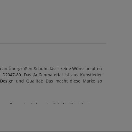
n an Übergrößen-Schuhe lässt keine Wünsche offen
 D2047-80. Das Außenmaterial ist aus Kunstleder
 Design und Qualität: Das macht diese Marke so
 von Remonte. Neben der Schuhgröße ist aber vor
-80 kann eine F-Weite berücksichtigt werden. Doch
Schuhart sollte stets auch die Sohle dem Zweck
t: Ja. Schuhe sollen stets Wegbegleiter sein - und
denn es ist unsere Mission, Sie mit einzigartigen