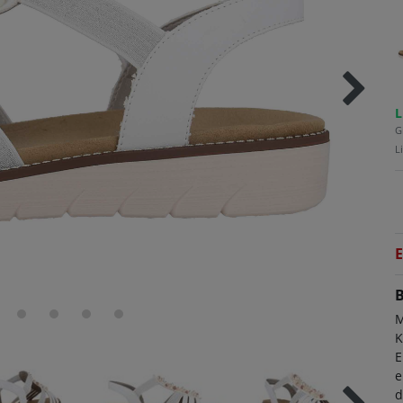
L
G
L
E
B
M
K
E
e
d