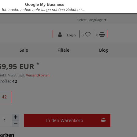
Select Language
▼
Login
0
0
Sale
Filiale
Blog
*
69,95 EUR
 inkl. MwSt. zzgl.
Versandkosten
röße:
42
42
In den Warenkorb
Farben