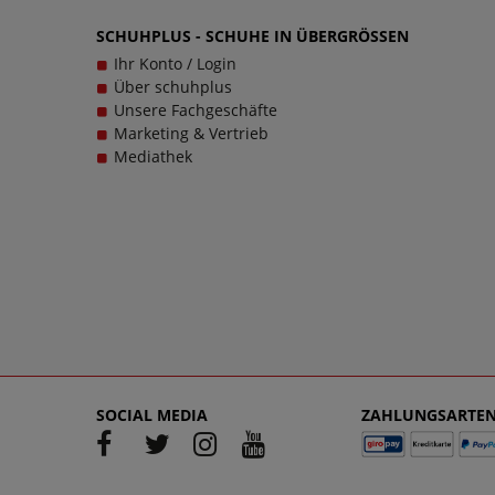
Damenschuhen in großen Größen glücklich zu mac
SCHUHPLUS - SCHUHE IN ÜBERGRÖSSEN
echten Trageerlebnis werden.
Ihr Konto / Login
Über schuhplus
Unsere Fachgeschäfte
Marketing & Vertrieb
Mediathek
SOCIAL MEDIA
ZAHLUNGSARTE