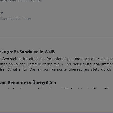
andal Cleaner 75 ml Innensohlen
€*
iliter
92,67 € / Liter
ke große Sandalen in Weiß
en stehen für einen komfortablen Style. Und auch die Kollektio
andalen in der Herstellerfarbe Weiß und der Hersteller-Nummer
rgrößen-Schuhe für Damen von Remonte überzeugen stets durch
80 von Remonte in Übergrößen
gute Passform - und das gilt auch für Sandalen in Übergrößen
terium für den perfekten Tragekomfort. Bei diesem Modell D2047
e in Übergrößen. Beim Kauf von Sandalen sowie jeder anderen 
wendet. Zusätzlich gilt: Verschlussart: Gummizug, Wechselfußbet
dem Artikel D2047-80 kontaktieren Sie gerne den Kundensupport, 