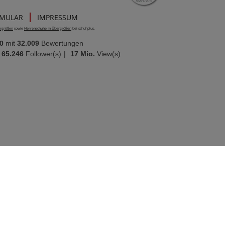
RMULAR
IMPRESSUM
rgrößen
sowie
Herrenschuhe in Übergrößen
bei schuhplus.
0
mit
32.009
Bewertungen
65.246
Follower(s)
|
17 Mio.
View(s)