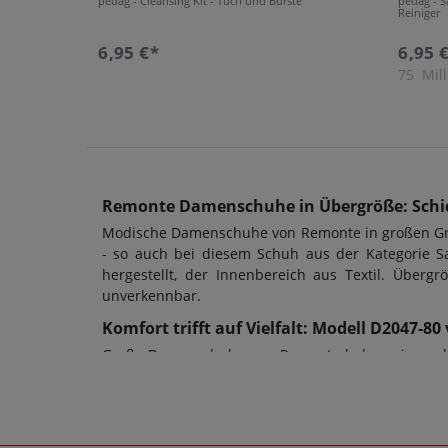
pedag - Cleansing Kit - Tuch und Bürste
pedag - S
Reiniger
6,95 €*
6,95 
75
Mill
Remonte Damenschuhe in Übergröße: Schic
Modische Damenschuhe von Remonte in großen Größ
- so auch bei diesem Schuh aus der Kategorie S
hergestellt, der Innenbereich aus Textil. Übe
unverkennbar.
Komfort trifft auf Vielfalt: Modell D2047-
Große Damenschuhe von Remonte haben eine sehr 
allem auch die Schuhweite ein entscheidendes Kri
ob Damenschuhe in Übergrößen oder Herrenschuh
dienen; bei diesem Modell wurde eine TR-Sohle ver
das im wahrsten Sinne des Wortes. Bei Fragen zu 