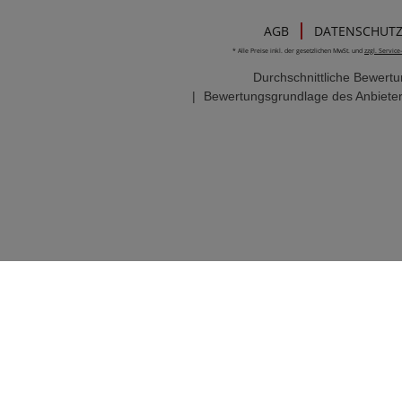
AGB
DATENSCHUT
* Alle Preise inkl. der gesetzlichen MwSt. und
zzgl. Servic
Durchschnittliche Bewert
|
Bewertungsgrundlage des Anbieter