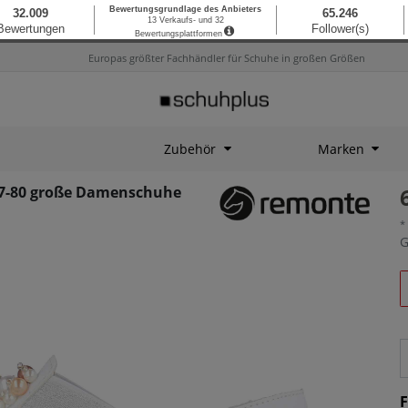
Europas größter Fachhändler für Schuhe in großen Größen
Zubehör
Marken
47-80 große Damenschuhe
*
G