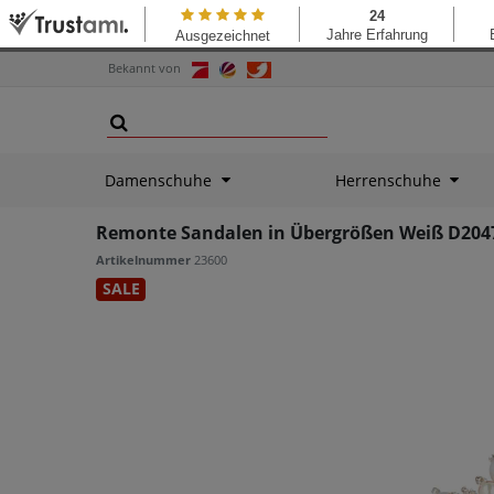
Bekannt von
Damenschuhe
Herrenschuhe
Remonte Sandalen in Übergrößen Weiß D20
Artikelnummer
23600
SALE