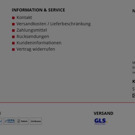
hen, denn schließlich sollen große Schuhe von Remonte für Da
INFORMATION & SERVICE
Kontakt
Versandkosten / Lieferbeschränkung
Zahlungsmittel
Rücksendungen
Kundeninformationen
Vertrag widerrufen
M
I
v
S
N
VERSAND