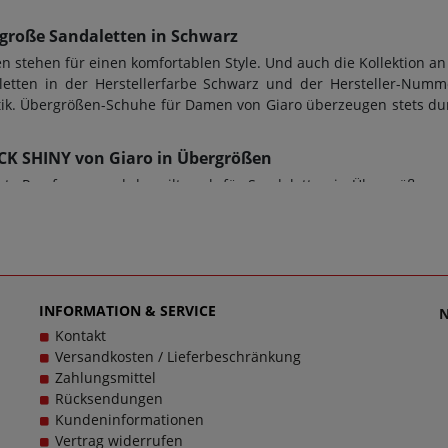
große Sandaletten in Schwarz
stehen für einen komfortablen Style. Und auch die Kollektion an
etten in der Herstellerfarbe Schwarz und der Hersteller-Num
hetik. Übergrößen-Schuhe für Damen von Giaro überzeugen stets du
LACK SHINY von Giaro in Übergrößen
e Passform - und das gilt auch für Sandaletten in Übergrößen vo
m für den perfekten Tragekomfort. Bei diesem Modell KORI BLACK 
Höhe von 15,0 cm designt worden. Doch ob Damenschuhe in Überg
llte stets auch die Sohle dem Zweck dienen; bei diesem Modell
chuhe sollen stets Wegbegleiter sein - und das im wahrsten Sinne
, denn es ist unsere Mission, Sie mit einzigartigen Damensch
en schlichtweg passen und dabei stets zu einem echten Trageerle
INFORMATION & SERVICE
Kontakt
Versandkosten / Lieferbeschränkung
Zahlungsmittel
Rücksendungen
Kundeninformationen
Vertrag widerrufen