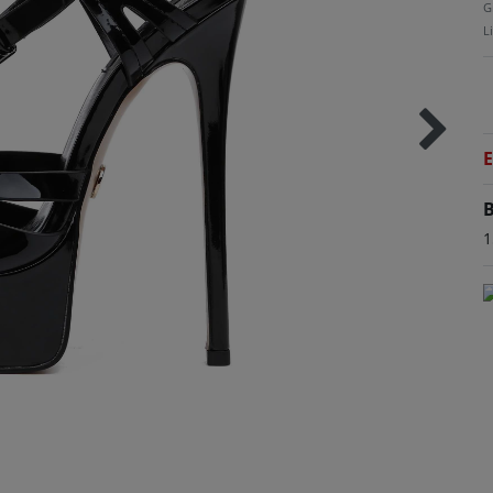
G
L
E
B
1