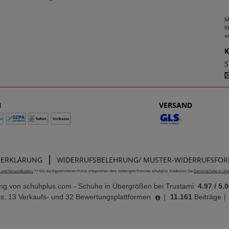
M
I
v
S
N
VERSAND
ZERKLÄRUNG
WIDERRUFSBELEHRUNG/ MUSTER-WIDERRUFSFO
e- und Versandkosten.
** Die durchgestrichenen Preise entsprechen dem bisherigen Preis bei schuhplus. Entdecken Sie
Damenschuhe in Übe
ung von
schuhplus.com - Schuhe in Übergrößen
bei Trustami:
4.97
/
5.0
s: 13 Verkaufs- und 32 Bewertungsplattformen
|
11.161
Beiträge
|