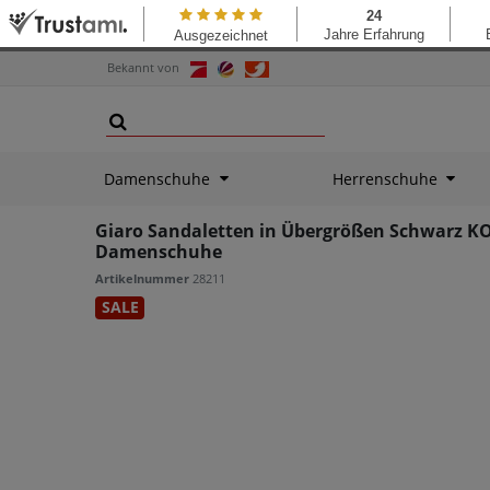
Bekannt von
Damenschuhe
Herrenschuhe
Giaro Sandaletten in Übergrößen Schwarz K
Damenschuhe
Artikelnummer
28211
SALE