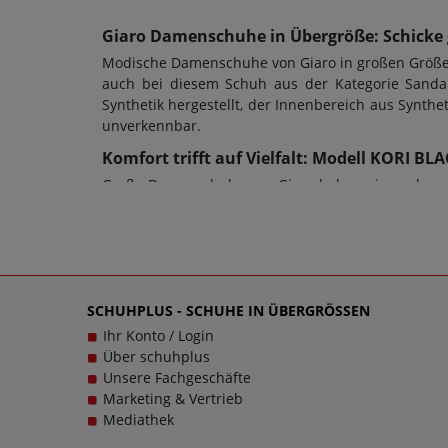
Giaro Damenschuhe in Übergröße: Schicke 
Modische Damenschuhe von Giaro in großen Größen 
auch bei diesem Schuh aus der Kategorie Sandal
Synthetik hergestellt, der Innenbereich aus Synt
unverkennbar.
Komfort trifft auf Vielfalt: Modell KORI B
Große Damenschuhe von Giaro haben eine sehr gut
auch die Schuhweite ein entscheidendes Kriteriu
werden und es ist ein Plateau-Absatz mit einer 
von Sandaletten sowie jeder anderen Schuhart so
Verschlussart: Schließe, Wechselfußbett: Nein. S
SHINY kontaktieren Sie gerne den Kundensupport
SCHUHPLUS - SCHUHE IN ÜBERGRÖSSEN
schließlich sollen große Schuhe von Giaro für Dam
Ihr Konto / Login
Über schuhplus
Unsere Fachgeschäfte
Marketing & Vertrieb
Mediathek