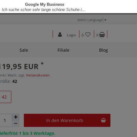
Select Language
▼
Login
0
0
Sale
Filiale
Blog
*
119,95 EUR
 inkl. MwSt. zzgl.
Versandkosten
röße:
42
42
In den Warenkorb
ieferfrist 1 bis 3 Werktage.