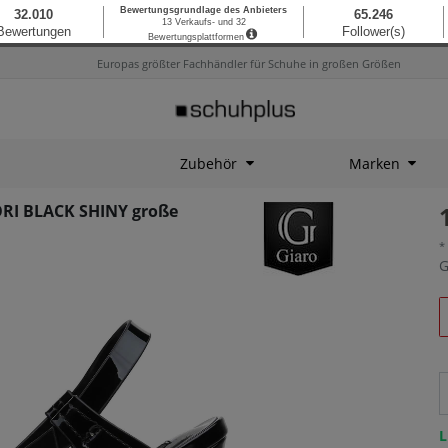
Europas größter Fachhändler für Schuhe in großen Größen
Zubehör
Marken
ORI BLACK SHINY große
*
G
L