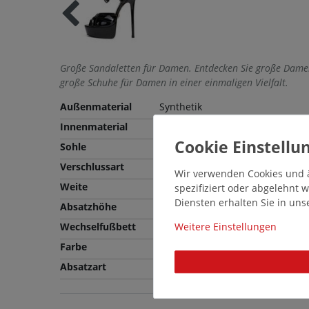
Große Sandaletten für Damen. Entdecken Sie große Dame
große Schuhe für Damen in einer einmaligen Vielfalt.
Außenmaterial
Synthetik
Innenmaterial
Synthetik
Sohle
PU
Verschlussart
Schließe
Wir verwenden Cookies und ä
Weite
Normale Weite (F)
spezifiziert oder abgelehnt
Diensten erhalten Sie in un
Absatzhöhe
15,0 cm
Wechselfußbett
Nein
Weitere Einstellungen
Farbe
Schwarz
Absatzart
Plateau-Absatz