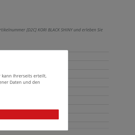
Artikelnummer [D2C] KORI BLACK SHINY und erleben Sie
ann Ihrerseits erteilt,
gener Daten und den