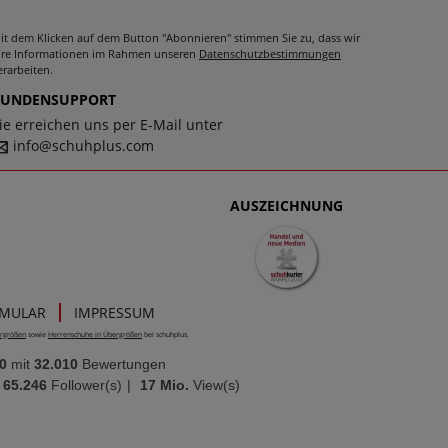
it dem Klicken auf dem Button "Abonnieren" stimmen Sie zu, dass wir
hre Informationen im Rahmen unseren
Datenschutzbestimmungen
erarbeiten.
KUNDENSUPPORT
ie erreichen uns per E-Mail unter
info@schuhplus.com
AUSZEICHNUNG
RMULAR
IMPRESSUM
rgrößen
sowie
Herrenschuhe in Übergrößen
bei schuhplus.
0
mit
32.010
Bewertungen
65.246
Follower(s)
|
17 Mio.
View(s)