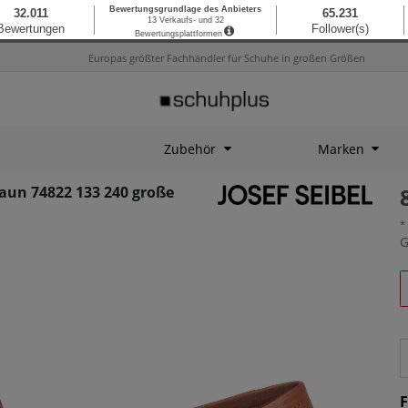
Europas größter Fachhändler für Schuhe in großen Größen
Zubehör
Marken
raun 74822 133 240 große
*
G