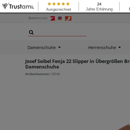
Bekannt von
Damenschuhe
Herrenschuhe
Josef Seibel Fenja 22 Slipper in Übergrößen B
Damenschuhe
Artikelnummer
28548