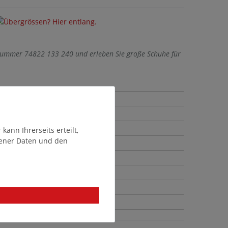
lnummer 74822 133 240 und erleben Sie große Schuhe für
ann Ihrerseits erteilt,
gener Daten und den