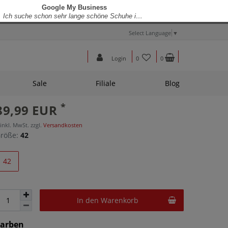
Select Language
▼
Login
0
0
Sale
Filiale
Blog
*
89,99 EUR
 inkl. MwSt. zzgl.
Versandkosten
röße:
42
42
In den Warenkorb
Farben