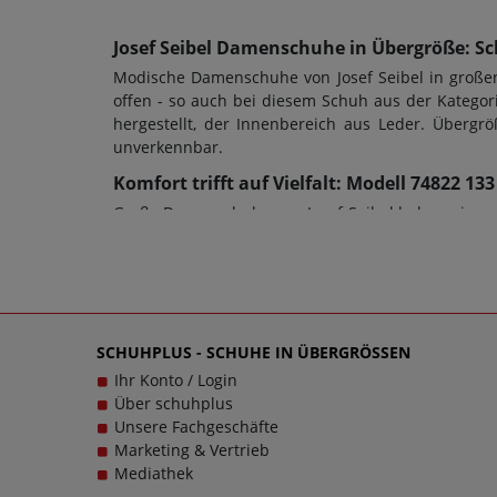
Josef Seibel Damenschuhe in Übergröße: Sc
Modische Damenschuhe von Josef Seibel in großen
offen - so auch bei diesem Schuh aus der Kategor
hergestellt, der Innenbereich aus Leder. Überg
unverkennbar.
Komfort trifft auf Vielfalt: Modell 74822 13
Große Damenschuhe von Josef Seibel haben eine seh
allem auch die Schuhweite ein entscheidendes Kri
werden und es ist ein Blockabsatz mit einer Höh
Slipper sowie jeder anderen Schuhart sollte s
Verschlussart: Schlupfschuh, Wechselfußbett: Nein
240 kontaktieren Sie gerne den Kundensupport,
SCHUHPLUS - SCHUHE IN ÜBERGRÖSSEN
schließlich sollen große Schuhe von Josef Seibel 
Ihr Konto / Login
Über schuhplus
Unsere Fachgeschäfte
Marketing & Vertrieb
Mediathek