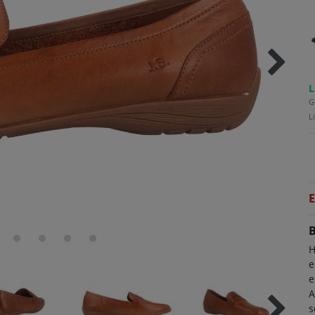
L
G
L
E
B
H
e
e
A
s