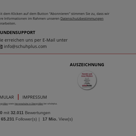
it dem Klicken auf dem Button "Abonnieren" stimmen Sie zu, dass wir
hre Informationen im Rahmen unseren
Datenschutzbestimmungen
erarbeiten.
KUNDENSUPPORT
ie erreichen uns per E-Mail unter
info@schuhplus.com
AUSZEICHNUNG
RMULAR
IMPRESSUM
rgrößen
sowie
Herrenschuhe in Übergrößen
bei schuhplus.
00
mit
32.011
Bewertungen
65.231
Follower(s)
|
17 Mio.
View(s)