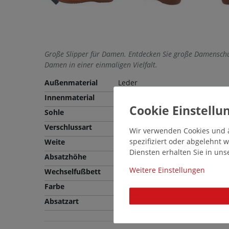
Große Slipper für Damen. Entdecken Sie große Damenschu
Damen in einer einmaligen Vielfalt.
Außenmaterial
Leder
Innenmaterial
Leder
Sohle
Gummi
Verschlussart
Schlupfschuh
Wir verwenden Cookies und ä
spezifiziert oder abgelehnt
Weite
Bequeme Weite (G)
Diensten erhalten Sie in un
Absatzhöhe
1,5 cm
Weitere Einstellungen
Wechselfußbett
Nein
Farbe
Braun
Absatzart
Blockabsatz