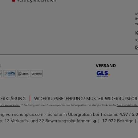
M
I
v
S
N
VERSAND
ZERKLÄRUNG
WIDERRUFSBELEHRUNG/ MUSTER-WIDERRUFSFO
e- und Versandkosten.
** Die durchgestrichenen Preise entsprechen dem bisherigen Preis bei schuhplus. Entdecken Sie
Damenschuhe in Übe
ung von
schuhplus.com - Schuhe in Übergrößen
bei Trustami:
4.97
/
5.
s: 13 Verkaufs- und 32 Bewertungsplattformen
|
17.972
Beiträge
|