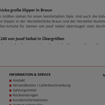
hicke große Slipper in Braun
 Größen stehen für einen komfortablen Style. Und auch die Kol
ie Slipper in der Herstellerfarbe Braun und der Hersteller-Numm
rößen-Schuhe für Damen von Josef Seibel überzeugen stets durc
3 240 von Josef Seibel in Übergrößen
r gute Passform - und das gilt auch für Slipper in Übergrößen v
terium für den perfekten Tragekomfort. Bei diesem Modell 74822 1
e von 1,5 cm designt worden. Doch ob Damenschuhe in Übergröße
tets auch die Sohle dem Zweck dienen; bei diesem Modell wurd
. Schuhe sollen stets Wegbegleiter sein - und das im wahrsten Sin
 denn es ist unsere Mission, Sie mit einzigartigen Damenschu
für Damen schlichtweg passen und dabei stets zu einem echten Tra
INFORMATION & SERVICE
Kontakt
Versandkosten / Lieferbeschränkung
Zahlungsmittel
Rücksendungen
Kundeninformationen
Vertrag widerrufen