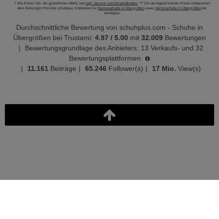
* Alle Preise inkl. der gesetzlichen MwSt. und
zzgl. Service- und Versandkosten.
** Die durchgestrichenen Preise entsprechen
dem bisherigen Preis bei schuhplus. Entdecken Sie
Damenschuhe in Übergrößen
sowie
Herrenschuhe in Übergrößen
bei
schuhplus.
Durchschnittliche Bewertung von
schuhplus.com - Schuhe in
Übergrößen
bei Trustami:
4.97
/
5.00
mit
32.009
Bewertungen
|
Bewertungsgrundlage des Anbieters: 13 Verkaufs- und 32
Bewertungsplattformen
|
11.161
Beiträge
|
65.246
Follower(s)
|
17 Mio.
View(s)