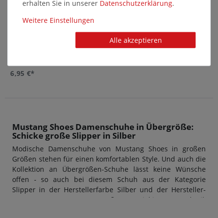
erhalten Sie in unserer
Daten­schutz­erklärung
.
Weitere Einstellungen
Alle akzeptieren
pedag - Cleansing Kit - Tuch und
Bürste
6,95 €*
Mustang Shoes Damenschuhe in Übergröße:
Schicke große Slipper in Silber
Modische Damenschuhe von Mustang Shoes in großen
Größen stehen für einen komfortablen Style. Und auch die
Kollektion an Übergrößen-Schuhe lässt keine Wünsche
offen - so auch bei diesem Schuh aus der Kategorie
Slipper in der Herstellerfarbe Silber und der Hersteller-
Nummer 1237-401-21. Das Außenmaterial ist aus Synthetik
hergestellt, der Innenbereich aus Textil. Übergrößen-