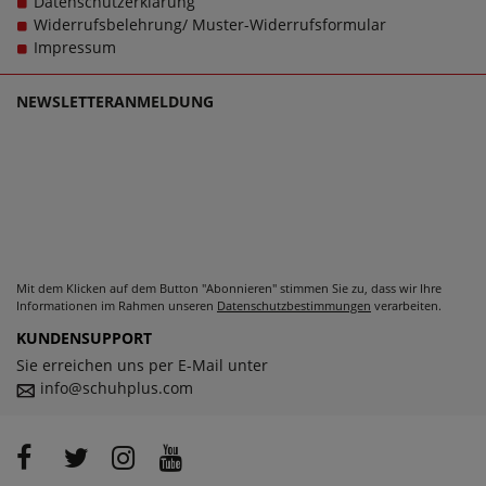
Datenschutzerklärung
Damenschuhen in großen Größen glücklich zu machen,
Widerrufsbelehrung/ Muster-Widerrufsformular
denn schließlich sollen große Schuhe von Mustang Shoes
Impressum
für Damen schlichtweg passen und dabei stets zu einem
echten Trageerlebnis werden.
NEWSLETTERANMELDUNG
Mit dem Klicken auf dem Button "Abonnieren" stimmen Sie zu, dass wir Ihre
Informationen im Rahmen unseren
Datenschutzbestimmungen
verarbeiten.
KUNDENSUPPORT
Sie erreichen uns per E-Mail unter
info@schuhplus.com