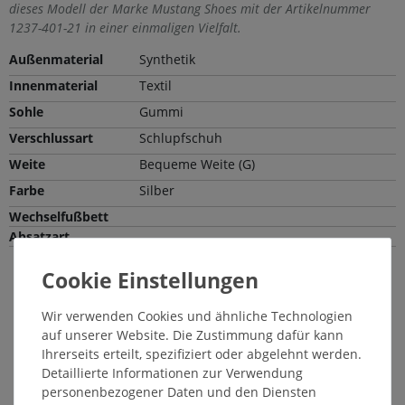
dieses Modell der Marke Mustang Shoes mit der Artikelnummer
1237-401-21 in einer einmaligen Vielfalt.
Außenmaterial
Synthetik
Innenmaterial
Textil
Sohle
Gummi
Verschlussart
Schlupfschuh
Weite
Bequeme Weite (G)
Farbe
Silber
Wechselfußbett
Absatzart
Passende Pflegemittel und Einlegesohlen
Wir verwenden Cookies und ähnliche Technologien
14640
auf unserer Website. Die Zustimmung dafür kann
Ihrerseits erteilt, spezifiziert oder abgelehnt werden.
Detaillierte Informationen zur Verwendung
personenbezogener Daten und den Diensten