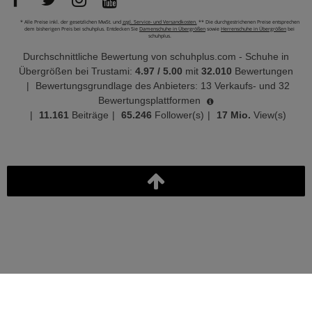
* Alle Preise inkl. der gesetzlichen MwSt. und
zzgl. Service- und Versandkosten.
** Die durchgestrichenen Preise entsprechen
dem bisherigen Preis bei schuhplus. Entdecken Sie
Damenschuhe in Übergrößen
sowie
Herrenschuhe in Übergrößen
bei
schuhplus.
Durchschnittliche Bewertung von
schuhplus.com - Schuhe in
Übergrößen
bei Trustami:
4.97
/
5.00
mit
32.010
Bewertungen
|
Bewertungsgrundlage des Anbieters: 13 Verkaufs- und 32
Bewertungsplattformen
|
11.161
Beiträge
|
65.246
Follower(s)
|
17 Mio.
View(s)