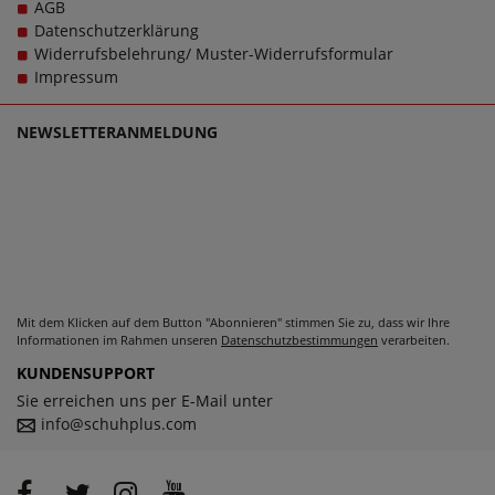
AGB
Damenschuhen in großen Größen glücklich zu machen,
Datenschutzerklärung
denn schließlich sollen große Schuhe von Lotto für Damen
Widerrufsbelehrung/ Muster-Widerrufsformular
schlichtweg passen und dabei stets zu einem echten
Impressum
Trageerlebnis werden.
NEWSLETTERANMELDUNG
Mit dem Klicken auf dem Button "Abonnieren" stimmen Sie zu, dass wir Ihre
Informationen im Rahmen unseren
Datenschutzbestimmungen
verarbeiten.
KUNDENSUPPORT
Sie erreichen uns per E-Mail unter
info@schuhplus.com