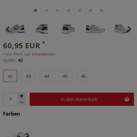
*
60,95 EUR
* inkl. MwSt. zzgl.
Versandkosten
Größe:
42
42
43
44
45
46
In den Warenkorb
Farben