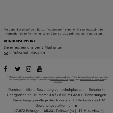
Mit dem Klicken auf dem Button "Abonnieren" stimmen Sie zu, dass wir Ihre
Informationen im Rahmen unseren
Datenschutzbestimmungen
verarbeiten.
KUNDENSUPPORT
Sie erreichen uns per E-Mail unter
info@schuhplus.com
* Alle Preise inkl. der gesetzlichen MwSt. und
zzgl. Service- und Versandkosten.
** Die durchgestrichenen Preise entsprechen
dem bisherigen Preis bei schuhplus. Entdecken Sie
Damenschuhe in Übergrößen
sowie
Herrenschuhe in Übergrößen
bei
schuhplus.
Durchschnittliche Bewertung von
schuhplus.com - Schuhe in
Übergrößen
bei Trustami:
4.97
/
5.00
mit
32.011
Bewertungen
|
Bewertungsgrundlage des Anbieters: 13 Verkaufs- und 32
Bewertungsplattformen
|
17.972
Beiträge
|
65.231
Follower(s)
|
17 Mio.
View(s)