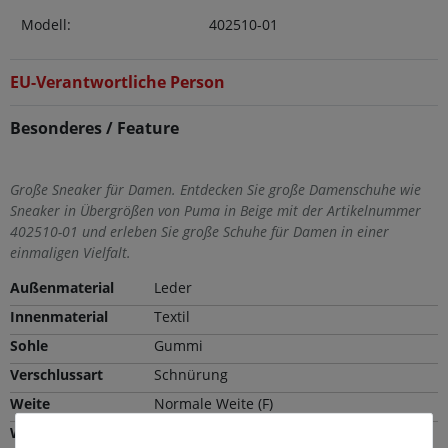
Modell:
402510-01
EU-Verantwortliche Person
Besonderes / Feature
Große Sneaker für Damen. Entdecken Sie große Damenschuhe wie
Sneaker in Übergrößen von Puma in Beige mit der Artikelnummer
402510-01 und erleben Sie große Schuhe für Damen in einer
einmaligen Vielfalt.
Außenmaterial
Leder
Innenmaterial
Textil
Sohle
Gummi
Verschlussart
Schnürung
Weite
Normale Weite (F)
Wechselfußbett
Nein