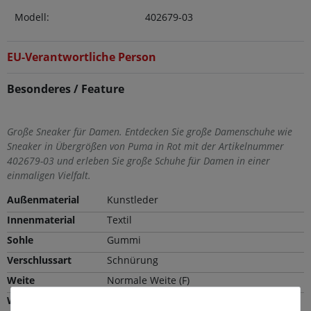
Modell:
402679-03
EU-Verantwortliche Person
Besonderes / Feature
Große Sneaker für Damen. Entdecken Sie große Damenschuhe wie
Sneaker in Übergrößen von Puma in Rot mit der Artikelnummer
402679-03 und erleben Sie große Schuhe für Damen in einer
einmaligen Vielfalt.
Außenmaterial
Kunstleder
Innenmaterial
Textil
Sohle
Gummi
Verschlussart
Schnürung
Weite
Normale Weite (F)
Wechselfußbett
Nein