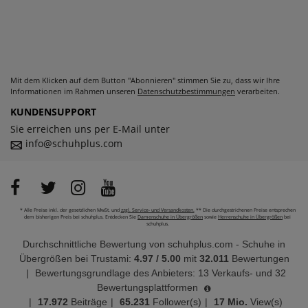
Mit dem Klicken auf dem Button "Abonnieren" stimmen Sie zu, dass wir Ihre
Informationen im Rahmen unseren
Datenschutzbestimmungen
verarbeiten.
KUNDENSUPPORT
Sie erreichen uns per E-Mail unter
info@schuhplus.com
* Alle Preise inkl. der gesetzlichen MwSt. und
zzgl. Service- und Versandkosten.
** Die durchgestrichenen Preise entsprechen
dem bisherigen Preis bei schuhplus. Entdecken Sie
Damenschuhe in Übergrößen
sowie
Herrenschuhe in Übergrößen
bei
schuhplus.
Durchschnittliche Bewertung von
schuhplus.com - Schuhe in
Übergrößen
bei Trustami:
4.97
/
5.00
mit
32.011
Bewertungen
|
Bewertungsgrundlage des Anbieters: 13 Verkaufs- und 32
Bewertungsplattformen
|
17.972
Beiträge
|
65.231
Follower(s)
|
17 Mio.
View(s)