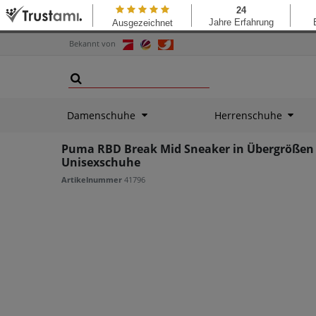
Bekannt von
Damenschuhe
Herrenschuhe
Puma RBD Break Mid Sneaker in Übergrößen 
Unisexschuhe
Artikelnummer
41796