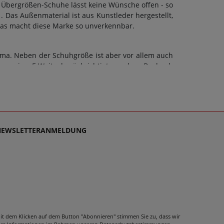
 Übergrößen-Schuhe lässt keine Wünsche offen - so
 Das Außenmaterial ist aus Kunstleder hergestellt,
Das macht diese Marke so unverkennbar.
ma. Neben der Schuhgröße ist aber vor allem auch
ann eine F-Weite berücksichtigt werden. Doch ob
rt sollte stets auch die Sohle dem Zweck dienen;
n. Schuhe sollen stets Wegbegleiter sein - und das
enn es ist unsere Mission, Sie mit einzigartigen
chlichtweg passen und dabei stets zu einem echten
NEWSLETTERANMELDUNG
it dem Klicken auf dem Button "Abonnieren" stimmen Sie zu, dass wir