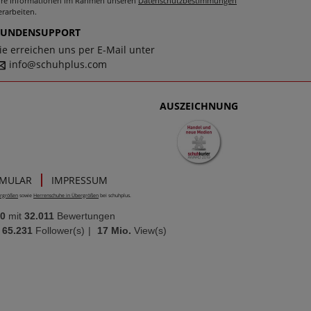
hre Informationen im Rahmen unseren
Datenschutzbestimmungen
erarbeiten.
KUNDENSUPPORT
ie erreichen uns per E-Mail unter
info@schuhplus.com
AUSZEICHNUNG
RMULAR
IMPRESSUM
rgrößen
sowie
Herrenschuhe in Übergrößen
bei schuhplus.
00
mit
32.011
Bewertungen
65.231
Follower(s)
|
17 Mio.
View(s)