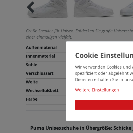
Große Sneaker für Unisex. Entdecken Sie große Unisexsc
einer einmaligen Vielfalt.
Außenmaterial
Kunstleder
Innenmaterial
Textil
Sohle
Gummi
Wir verwenden Cookies und ä
spezifiziert oder abgelehnt
Verschlussart
Schnürung
Diensten erhalten Sie in un
Weite
Normale Weite (F)
Weitere Einstellungen
Wechselfußbett
Nein
Farbe
Weiß
Puma Unisexschuhe in Übergröße: Schicke 