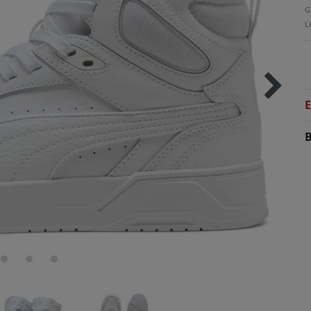
G
L
E
B