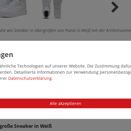
huhe wie Sneaker in Übergrößen von Puma in Weiß mit der Artikelnumme
hnliche Technologien auf unserer Website. Die Zustimmung dafür k
 werden. Detaillierte Informationen zur Verwendung personenbezo
serer
Daten­schutz­erklärung
.
Alle akzeptieren
große Sneaker in Weiß