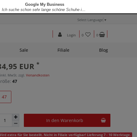
Select Language
▼
Login
0
0
Sale
Filiale
Blog
*
84,95 EUR
 inkl. MwSt. zzgl.
Versandkosten
röße:
47
47
In den Warenkorb
Wird extra für Sie bestellt. Nicht in Filiale verfügbar! Lieferung 7 - 10 Werktage.