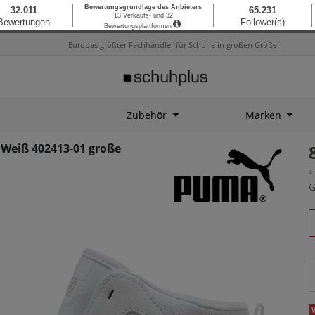
Europas größter Fachhändler für Schuhe in großen Größen
Zubehör
Marken
Weiß 402413-01 große
*
G