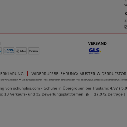
I
v
S
N
VERSAND
ZERKLÄRUNG
WIDERRUFSBELEHRUNG/ MUSTER-WIDERRUFSFO
e- und Versandkosten.
** Die durchgestrichenen Preise entsprechen dem bisherigen Preis bei schuhplus. Entdecken Sie
Damenschuhe in Übe
ung von
schuhplus.com - Schuhe in Übergrößen
bei Trustami:
4.97
/
5.
s: 13 Verkaufs- und 32 Bewertungsplattformen
|
17.972
Beiträge
|