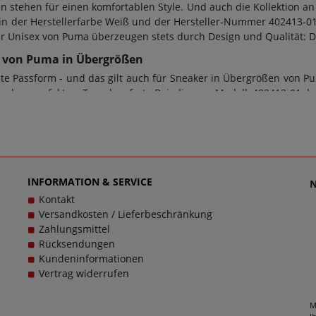
stehen für einen komfortablen Style. Und auch die Kollektion an
n der Herstellerfarbe Weiß und der Hersteller-Nummer 402413-01.
ür Unisex von Puma überzeugen stets durch Design und Qualität: 
-01 von Puma in Übergrößen
e Passform - und das gilt auch für Sneaker in Übergrößen von Pu
r den perfekten Tragekomfort. Bei diesem Modell 402413-01 k
Übergrößen. Beim Kauf von Sneaker sowie jeder anderen Schuha
t. Zusätzlich gilt: Verschlussart: Schnürung, Wechselfußbett: Nei
 Artikel 402413-01 kontaktieren Sie gerne den Kundensupport, d
en, denn schließlich sollen große Schuhe von Puma für Unisex s
INFORMATION & SERVICE
Kontakt
Versandkosten / Lieferbeschränkung
Zahlungsmittel
Rücksendungen
Kundeninformationen
Vertrag widerrufen
M