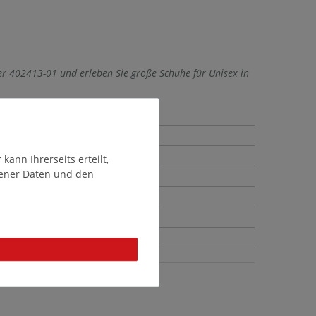
r 402413-01 und erleben Sie große Schuhe für Unisex in
ann Ihrerseits erteilt,
gener Daten und den