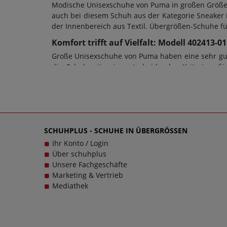
Modische Unisexschuhe von Puma in großen Größen 
auch bei diesem Schuh aus der Kategorie Sneaker i
der Innenbereich aus Textil. Übergrößen-Schuhe f
Komfort trifft auf Vielfalt: Modell 402413
Große Unisexschuhe von Puma haben eine sehr gut
die Schuhweite ein entscheidendes Kriterium fü
Damenschuhe in Übergrößen oder Herrenschuhe in 
bei diesem Modell wurde eine Gummi-Sohle verwende
im wahrsten Sinne des Wortes. Bei Fragen zu dem
Unisexschuhen in großen Größen glücklich zu mach
Trageerlebnis werden.
SCHUHPLUS - SCHUHE IN ÜBERGRÖSSEN
Ihr Konto / Login
Über schuhplus
Unsere Fachgeschäfte
Marketing & Vertrieb
Mediathek