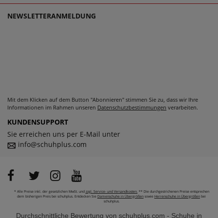
passen und dabei stets zu einem echten Trageerlebnis
NEWSLETTERANMELDUNG
werden.
Mit dem Klicken auf dem Button "Abonnieren" stimmen Sie zu, dass wir Ihre
Informationen im Rahmen unseren
Datenschutzbestimmungen
verarbeiten.
KUNDENSUPPORT
Sie erreichen uns per E-Mail unter
info@schuhplus.com
* Alle Preise inkl. der gesetzlichen MwSt. und
zzgl. Service- und Versandkosten.
** Die durchgestrichenen Preise entsprechen
dem bisherigen Preis bei schuhplus. Entdecken Sie
Damenschuhe in Übergrößen
sowie
Herrenschuhe in Übergrößen
bei
schuhplus.
Durchschnittliche Bewertung von
schuhplus.com - Schuhe in