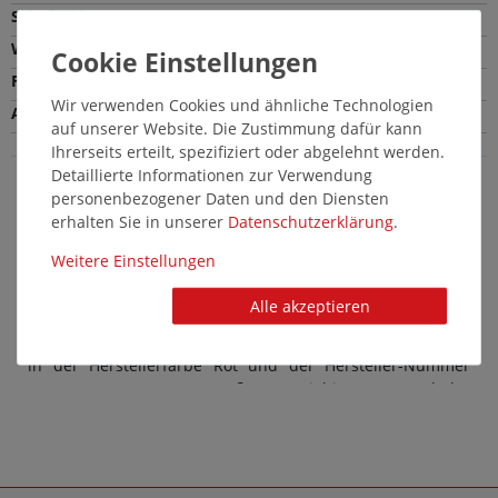
Schafthöhe
16,0 cm
Wechselfußbett
Nein
Farbe
Rot
Wir verwenden Cookies und ähnliche Technologien
Absatzart
Blockabsatz
auf unserer Website. Die Zustimmung dafür kann
Ihrerseits erteilt, spezifiziert oder abgelehnt werden.
Detaillierte Informationen zur Verwendung
personenbezogener Daten und den Diensten
Mustang Damenschuhe in Übergröße: Schicke
erhalten Sie in unserer
Daten­schutz­erklärung
.
große Stiefel in Rot
Weitere Einstellungen
Modische Damenschuhe von Mustang in großen Größen
stehen für einen komfortablen Style. Und auch die
Alle akzeptieren
Kollektion an Übergrößen-Schuhe lässt keine Wünsche
offen - so auch bei diesem Schuh aus der Kategorie Stiefel
in der Herstellerfarbe Rot und der Hersteller-Nummer
15M0042009 00004. Das Außenmaterial ist aus Kunstleder
hergestellt, der Innenbereich aus Polyester. Übergrößen-
Schuhe für Damen von Mustang überzeugen stets durch
Design und Qualität: Das macht diese Marke so
unverkennbar.