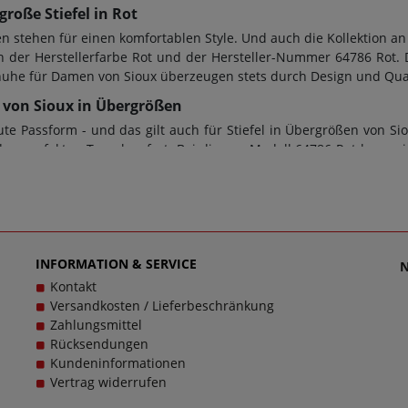
roße Stiefel in Rot
stehen für einen komfortablen Style. Und auch die Kollektion an
n der Herstellerfarbe Rot und der Hersteller-Nummer 64786 Rot. D
huhe für Damen von Sioux überzeugen stets durch Design und Qua
ot von Sioux in Übergrößen
 Passform - und das gilt auch für Stiefel in Übergrößen von Si
en perfekten Tragekomfort. Bei diesem Modell 64786 Rot kann ein
rden. Doch ob Damenschuhe in Übergrößen oder Herrenschuhe in
m Zweck dienen; bei diesem Modell wurde eine Gummi-Sohle verwe
iter sein - und das im wahrsten Sinne des Wortes. Bei Fragen zu
t einzigartigen Damenschuhen in großen Größen glücklich zu mach
einem echten Trageerlebnis werden.
INFORMATION & SERVICE
Kontakt
Versandkosten / Lieferbeschränkung
Zahlungsmittel
Rücksendungen
Kundeninformationen
Vertrag widerrufen