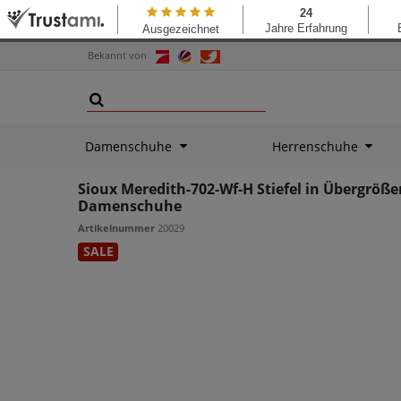
Bekannt von
Damenschuhe
Herrenschuhe
Sioux Meredith-702-Wf-H Stiefel in Übergröße
Damenschuhe
Artikelnummer
20029
SALE