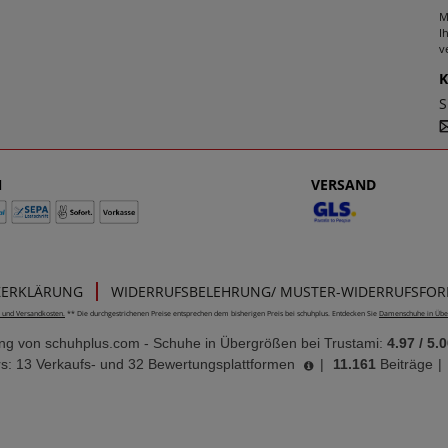
M
I
v
S
N
VERSAND
ZERKLÄRUNG
WIDERRUFSBELEHRUNG/ MUSTER-WIDERRUFSFO
e- und Versandkosten.
** Die durchgestrichenen Preise entsprechen dem bisherigen Preis bei schuhplus. Entdecken Sie
Damenschuhe in Übe
ung von
schuhplus.com - Schuhe in Übergrößen
bei Trustami:
4.97
/
5.0
s: 13 Verkaufs- und 32 Bewertungsplattformen
|
11.161
Beiträge
|