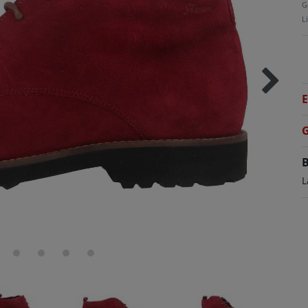
G
L
E
G
B
L