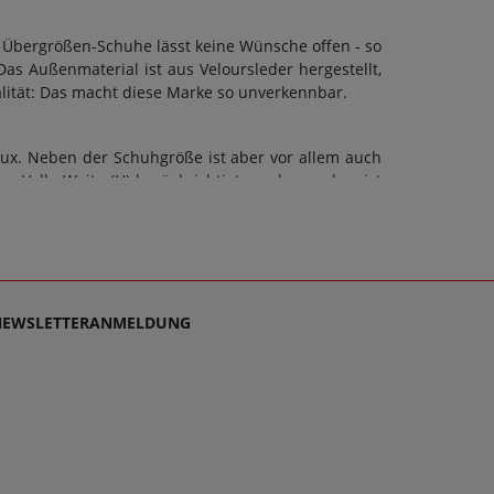
 Übergrößen-Schuhe lässt keine Wünsche offen - so
as Außenmaterial ist aus Veloursleder hergestellt,
lität: Das macht diese Marke so unverkennbar.
oux. Neben der Schuhgröße ist aber vor allem auch
e Volle Weite (H) berücksichtigt werden und es ist
 Übergrößen. Beim Kauf von Stiefel sowie jeder
ndet. Zusätzlich gilt: Verschlussart: Schnürung,
 dem Artikel 64786 Rot kontaktieren Sie gerne den
en, denn schließlich sollen große Schuhe von Sioux
NEWSLETTERANMELDUNG