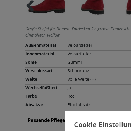
Große Stiefel für Damen. Entdecken Sie grosse Damenschu
einmaligen Vielfalt.
Außenmaterial
Veloursleder
Innenmaterial
Velourfutter
Sohle
Gummi
Verschlussart
Schnürung
Weite
Volle Weite (H)
Wechselfußbett
Ja
Farbe
Rot
Absatzart
Blockabsatz
Passende Pflegemittel und Einlegesohlen