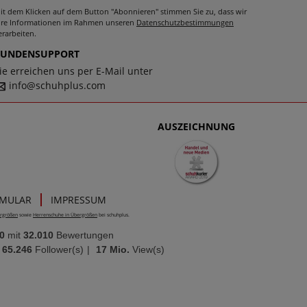
it dem Klicken auf dem Button "Abonnieren" stimmen Sie zu, dass wir
hre Informationen im Rahmen unseren
Datenschutzbestimmungen
erarbeiten.
KUNDENSUPPORT
ie erreichen uns per E-Mail unter
info@schuhplus.com
AUSZEICHNUNG
RMULAR
IMPRESSUM
rgrößen
sowie
Herrenschuhe in Übergrößen
bei schuhplus.
0
mit
32.010
Bewertungen
65.246
Follower(s)
|
17 Mio.
View(s)