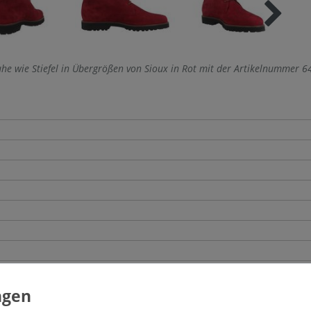
he wie Stiefel in Übergrößen von Sioux in Rot mit der Artikelnummer 6