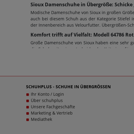
Sioux Damenschuhe in Übergröße: Schicke g
Modische Damenschuhe von Sioux in großen Größen 
auch bei diesem Schuh aus der Kategorie Stiefel i
der Innenbereich aus Velourfutter. Übergrößen-Sc
Komfort trifft auf Vielfalt: Modell 64786 R
Große Damenschuhe von Sioux haben eine sehr gute
die Schuhweite ein entscheidendes Kriterium für d
ein Blockabsatz mit einer Höhe von designt wo
anderen Schuhart sollte stets auch die Sohle de
Wechselfußbett: Ja. Schuhe sollen stets Wegbegle
Kundensupport, denn es ist unsere Mission, Sie mi
für Damen schlichtweg passen und dabei stets zu 
SCHUHPLUS - SCHUHE IN ÜBERGRÖSSEN
Ihr Konto / Login
Über schuhplus
Unsere Fachgeschäfte
Marketing & Vertrieb
Mediathek