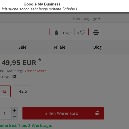
Select Language
▼
Login
0
0
Sale
Filiale
Blog
*
149,95 EUR
 inkl. MwSt. zzgl.
Versandkosten
röße:
42
42
42.5
In den Warenkorb
ieferfrist 1 bis 3 Werktage.