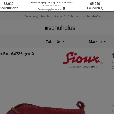
Europas größter Fachhändler für Schuhe in großen Größen
Zubehör
Marken
n Rot 64786 große
*
G
L