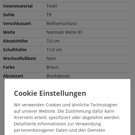
Innenmaterial
Textil
Sohle
TR
Verschlussart
Reißverschluss
Weite
Normale Weite (F)
Absatzhöhe
7,0 cm
Schafthöhe
11,0 cm
Wechselfußbett
Nein
Farbe
Braun
Absatzart
Blockabsatz
Passende Pflegemittel und Einlegesohlen
Wir verwenden Cookies und ähnliche Technologien
14640
auf unserer Website. Die Zustimmung dafür kann
Ihrerseits erteilt, spezifiziert oder abgelehnt werden.
Detaillierte Informationen zur Verwendung
personenbezogener Daten und den Diensten