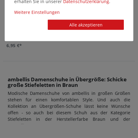
erhalten Sie in unserer
Daten­schutz­erklärung
.
Weitere Einstellungen
Alle akzeptieren
pedag - Cleansing Kit - Tuch und
Bürste
6,95 €*
ambellis Damenschuhe in Übergröße: Schicke
große Stiefeletten in Braun
Modische Damenschuhe von ambellis in großen Größen
stehen für einen komfortablen Style. Und auch die
Kollektion an Übergrößen-Schuhe lässt keine Wünsche
offen - so auch bei diesem Schuh aus der Kategorie
Stiefeletten in der Herstellerfarbe Braun und der
Hersteller-Nummer AB1786091AH-A-17. Das
Außenmaterial ist aus Synthetik hergestellt, der