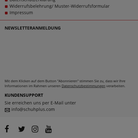
AB1786091AH-A-17 kontaktieren Sie gerne den
Widerrufsbelehrung/ Muster-Widerrufsformular
Kundensupport, denn es ist unsere Mission, Sie mit
Impressum
einzigartigen Damenschuhen in großen Größen glücklich
zu machen, denn schließlich sollen große Schuhe von
NEWSLETTERANMELDUNG
ambellis für Damen schlichtweg passen und dabei stets zu
einem echten Trageerlebnis werden.
Mit dem Klicken auf dem Button "Abonnieren" stimmen Sie zu, dass wir Ihre
Informationen im Rahmen unseren
Datenschutzbestimmungen
verarbeiten.
KUNDENSUPPORT
Sie erreichen uns per E-Mail unter
info@schuhplus.com