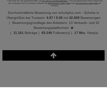
* Alle Preise inkl. der gesetzlichen MwSt. und
zzgl. Service- und Versandkosten.
** Die durchgestrichenen Preise entsprechen
dem bisherigen Preis bei schuhplus. Entdecken Sie
Damenschuhe in Übergrößen
sowie
Herrenschuhe in Übergrößen
bei
schuhplus.
Durchschnittliche Bewertung von
schuhplus.com - Schuhe in
Übergrößen
bei Trustami:
4.97
/
5.00
mit
32.009
Bewertungen
|
Bewertungsgrundlage des Anbieters: 13 Verkaufs- und 32
Bewertungsplattformen
|
11.161
Beiträge
|
65.246
Follower(s)
|
17 Mio.
View(s)