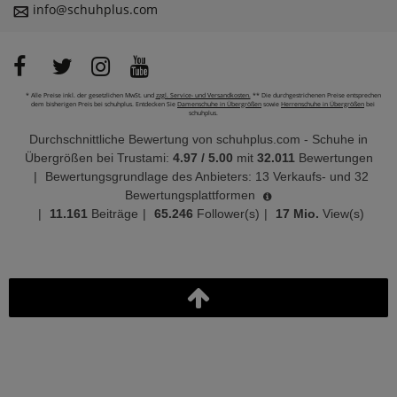
info@schuhplus.com
* Alle Preise inkl. der gesetzlichen MwSt. und
zzgl. Service- und Versandkosten.
** Die durchgestrichenen Preise entsprechen
dem bisherigen Preis bei schuhplus. Entdecken Sie
Damenschuhe in Übergrößen
sowie
Herrenschuhe in Übergrößen
bei
schuhplus.
Durchschnittliche Bewertung von
schuhplus.com - Schuhe in
Übergrößen
bei Trustami:
4.97
/
5.00
mit
32.011
Bewertungen
|
Bewertungsgrundlage des Anbieters: 13 Verkaufs- und 32
Bewertungsplattformen
|
11.161
Beiträge
|
65.246
Follower(s)
|
17 Mio.
View(s)