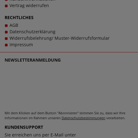
Verschlussart: Schließe, Wechselfußbett: Nein. Schuhe
Vertrag widerrufen
sollen stets Wegbegleiter sein - und das im wahrsten
Sinne des Wortes. Bei Fragen zu dem Artikel 64302-354-
RECHTLICHES
100 kontaktieren Sie gerne den Kundensupport, denn es
AGB
ist unsere Mission, Sie mit einzigartigen Damenschuhen in
Datenschutzerklärung
großen Größen glücklich zu machen, denn schließlich
Widerrufsbelehrung/ Muster-Widerrufsformular
sollen große Schuhe von Josef Seibel für Damen
Impressum
schlichtweg passen und dabei stets zu einem echten
Trageerlebnis werden.
NEWSLETTERANMELDUNG
Mit dem Klicken auf dem Button "Abonnieren" stimmen Sie zu, dass wir Ihre
Informationen im Rahmen unseren
Datenschutzbestimmungen
verarbeiten.
KUNDENSUPPORT
Sie erreichen uns per E-Mail unter