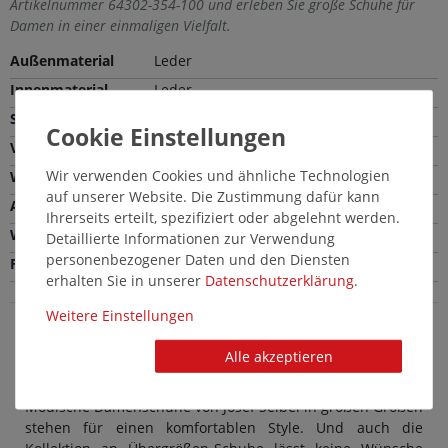
Artikelnummer 64302-354-100 und erleben Sie große Schuhe für
Damen in einer einmaligen Vielfalt.
Außenmaterial
Leder
Innenmaterial
Leder
Sohle
EVA
Verschlussart
Schließe
Wir verwenden Cookies und ähnliche Technologien
Weite
Bequeme Weite (G)
auf unserer Website. Die Zustimmung dafür kann
Absatzhöhe
2,0 cm
Ihrerseits erteilt, spezifiziert oder abgelehnt werden.
Wechselfußbett
Nein
Detaillierte Informationen zur Verwendung
personenbezogener Daten und den Diensten
Farbe
Schwarz
erhalten Sie in unserer
Daten­schutz­erklärung
.
Weitere Einstellungen
Alle akzeptieren
Josef Seibel Damenschuhe in Übergröße:
Schicke große Zehentrenner in Schwarz
Modische Damenschuhe von Josef Seibel in großen Größen
stehen für einen komfortablen Style. Und auch die