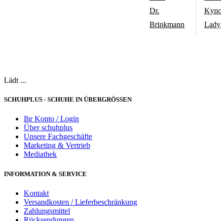
Dr.
Kyn
Brinkmann
Lady
Lädt ...
SCHUHPLUS - SCHUHE IN ÜBERGRÖSSEN
Ihr Konto / Login
Über schuhplus
Unsere Fachgeschäfte
Marketing & Vertrieb
Mediathek
INFORMATION & SERVICE
Kontakt
Versandkosten / Lieferbeschränkung
Zahlungsmittel
Rücksendungen