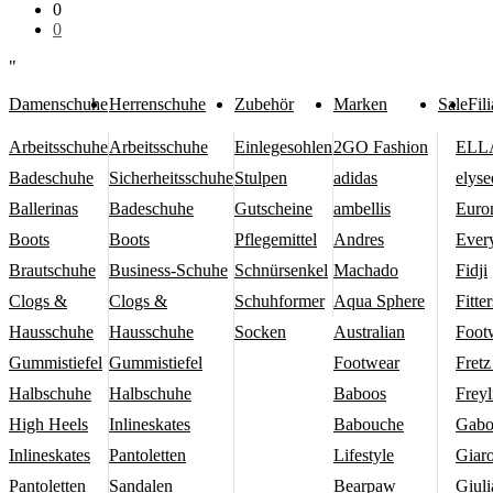
0
0
"
Damenschuhe
Herrenschuhe
Zubehör
Marken
Sale
Fili
Arbeitsschuhe
Arbeitsschuhe
Einlegesohlen
2GO Fashion
ELLA
Badeschuhe
Sicherheitsschuhe
Stulpen
adidas
elyse
Ballerinas
Badeschuhe
Gutscheine
ambellis
Euro
Boots
Boots
Pflegemittel
Andres
Ever
Brautschuhe
Business-Schuhe
Schnürsenkel
Machado
Fidji
Clogs &
Clogs &
Schuhformer
Aqua Sphere
Fitter
Hausschuhe
Hausschuhe
Socken
Australian
Foot
Gummistiefel
Gummistiefel
Footwear
Fret
Halbschuhe
Halbschuhe
Baboos
Freyl
High Heels
Inlineskates
Babouche
Gabo
Inlineskates
Pantoletten
Lifestyle
Giar
Pantoletten
Sandalen
Bearpaw
Giuli