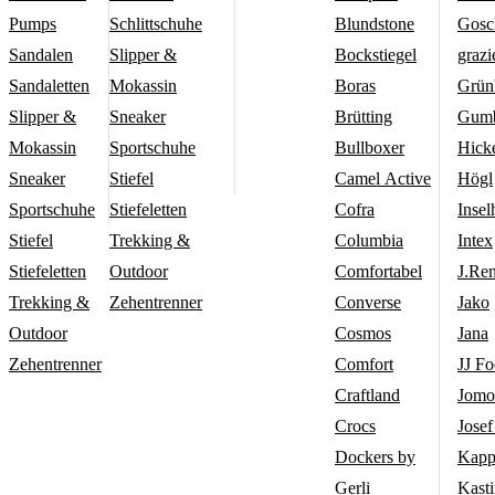
Pumps
Schlittschuhe
Blundstone
Gosc
Sandalen
Slipper &
Bockstiegel
grazi
Sandaletten
Mokassin
Boras
Grün
Slipper &
Sneaker
Brütting
Gumb
Mokassin
Sportschuhe
Bullboxer
Hick
Sneaker
Stiefel
Camel Active
Högl
Sportschuhe
Stiefeletten
Cofra
Insel
Stiefel
Trekking &
Columbia
Intex
Stiefeletten
Outdoor
Comfortabel
J.Re
Trekking &
Zehentrenner
Converse
Jako
Outdoor
Cosmos
Jana
Zehentrenner
Comfort
JJ F
Craftland
Jomo
Crocs
Josef
Dockers by
Kapp
Gerli
Kasti