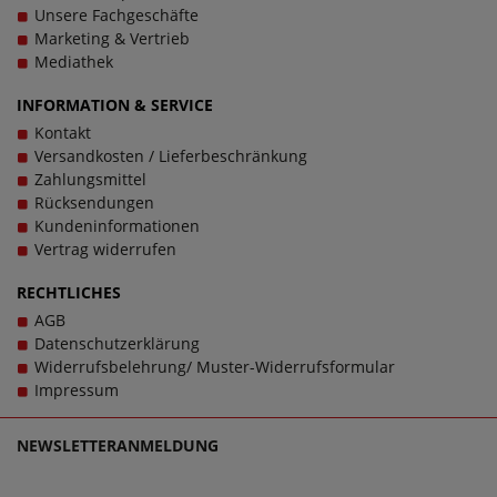
Bambuszellstoff, 20% Polyester, 5% Elasthan. Diese
Unsere Fachgeschäfte
Zusammensetzung ermöglicht bestes Wohlgefühl an den
Marketing & Vertrieb
Füßen.
Mediathek
Tragekomfort durch komfortablen Gummibund
INFORMATION & SERVICE
Ein weiteres Merkmal dieser Qualitätssocken von Panther
Kontakt
ist der komfortable Gummibund. Dieser ist so konzipiert,
Versandkosten / Lieferbeschränkung
dass er sicher sitzt, ohne dabei die Haut einzuschneiden.
Zahlungsmittel
Das gewährleistet Tragekomfort über den ganzen Tag. Der
Rücksendungen
Gummibund sorgt dafür, dass die Socken perfekt am Fuß
Kundeninformationen
bleiben ohne zu rutschen.
Vertrag widerrufen
RECHTLICHES
AGB
Datenschutzerklärung
Widerrufsbelehrung/ Muster-Widerrufsformular
Impressum
NEWSLETTERANMELDUNG