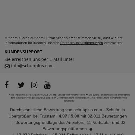
Mit dem Klicken auf dem Button "Abonnieren" stimmen Sie zu, dass wir Ihre
Informationen im Rahmen unseren
Datenschutzbestimmungen
verarbeiten.
KUNDENSUPPORT
Sie erreichen uns per E-Mail unter
info@schuhplus.com
* Alle Preise inkl. der gesetzlichen MwSt. und
zzgl. Service- und Versandkosten.
** Die durchgestrichenen Preise entsprechen
dem bisherigen Preis bei schuhplus. Entdecken Sie
Damenschuhe in Übergrößen
sowie
Herrenschuhe in Übergrößen
bei
schuhplus.
Durchschnittliche Bewertung von
schuhplus.com - Schuhe in
Übergrößen
bei Trustami:
4.97
/
5.00
mit
32.011
Bewertungen
|
Bewertungsgrundlage des Anbieters: 13 Verkaufs- und 32
Bewertungsplattformen
|
17.972
Beiträge
|
65.231
Follower(s)
|
17 Mio.
View(s)