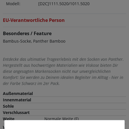
Modell:
[D2C]1111.5020/1011.5020
EU-Verantwortliche Person
Besonderes / Feature
Bambus-Socke, Panther Bamboo
Entdecke das ultimative Trageerlebnis mit den Socken von Panther.
Hergestellt aus hochwertigen Materialien wie Viskose bieten Dir
diese angesagten Markensocken nicht nur unvergleichlichen
Komfort: Sie werden zu Deinem idealen Begleiter im Alltag - hier in
der Farbe Schwarz im 2er Pack.
Außenmaterial
Innenmaterial
Sohle
Verschlussart
Weite
Normale Weite (F)
Wechselfußbett
Nein