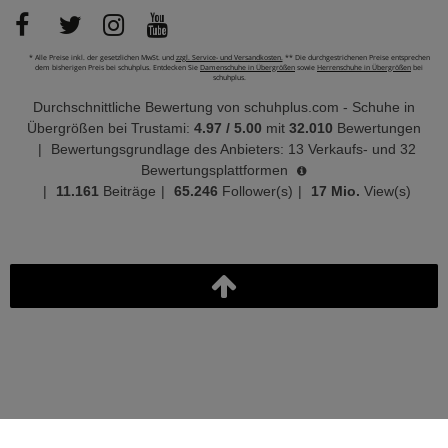
* Alle Preise inkl. der gesetzlichen MwSt. und
zzgl. Service- und Versandkosten.
** Die durchgestrichenen Preise entsprechen
dem bisherigen Preis bei schuhplus. Entdecken Sie
Damenschuhe in Übergrößen
sowie
Herrenschuhe in Übergrößen
bei
schuhplus.
Durchschnittliche Bewertung von
schuhplus.com - Schuhe in
Übergrößen
bei Trustami:
4.97
/
5.00
mit
32.010
Bewertungen
|
Bewertungsgrundlage des Anbieters: 13 Verkaufs- und 32
Bewertungsplattformen
|
11.161
Beiträge
|
65.246
Follower(s)
|
17 Mio.
View(s)