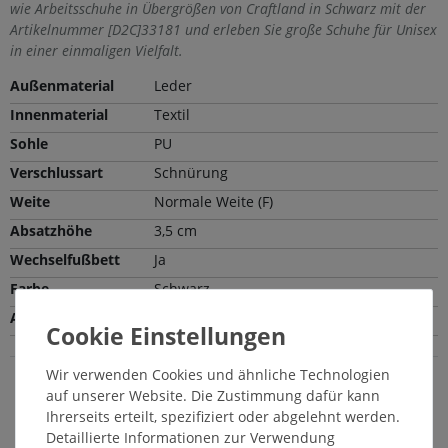
wie Arbeitsschuhe in Übergrößen von Craftland in Schwarz mit der
Artikelnummer [D2C]33181 und erleben Sie große Schuhe für Unisex
in einer einmaligen Vielfalt.
Außenmaterial
Leder
Innenmaterial
Textil
Sohle
PU
Verschlussart
Schnürung
Weite
Normale Weite (F)
Absatzhöhe
3,5 cm
Wechselfußbett
Ja
Farbe
Schwarz
Absatzart
Blockabsatz
Wir verwenden Cookies und ähnliche Technologien
auf unserer Website. Die Zustimmung dafür kann
Craftland Unisexschuhe in Übergröße: Schicke
Ihrerseits erteilt, spezifiziert oder abgelehnt werden.
große Arbeitsschuhe in Schwarz
Detaillierte Informationen zur Verwendung