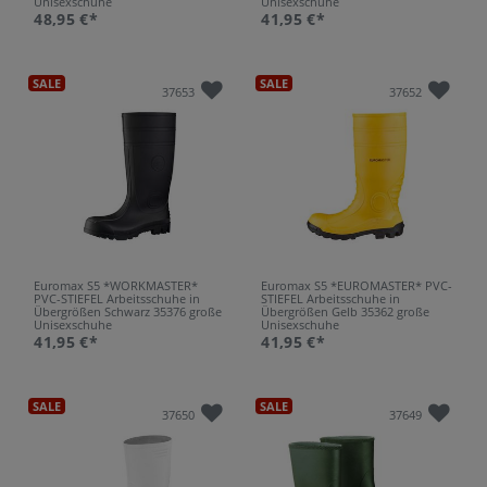
Unisexschuhe
Unisexschuhe
48,95 €*
41,95 €*
SALE
SALE
37653
37652
Euromax S5 *WORKMASTER*
Euromax S5 *EUROMASTER* PVC-
PVC-STIEFEL Arbeitsschuhe in
STIEFEL Arbeitsschuhe in
Übergrößen Schwarz 35376 große
Übergrößen Gelb 35362 große
Unisexschuhe
Unisexschuhe
41,95 €*
41,95 €*
SALE
SALE
37650
37649