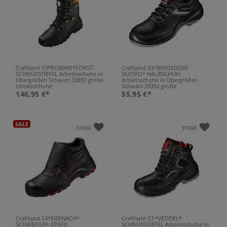
Craftland S3*ROBINIE*FORST-
Craftland S3*BERGEDORF
SCHNÜRSTIEFEL Arbeitsschuhe in
NUOVO* HALBSCHUH
Übergrößen Schwarz 33850 große
Arbeitsschuhe in Übergrößen
Unisexschuhe
Schwarz 33352 große
Unisexschuhe
146,95 €*
55,95 €*
SALE
37699
37698
Craftland S3*EISENACH*
Craftland S3 *VEDDEL*
SCHWEISSER-STIEFE
SCHNÜRSTIEFEL Arbeitsschuhe in