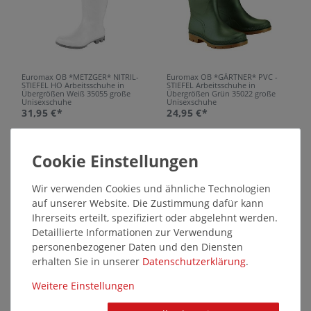
Euromax OB *METZGER* NITRIL-
Euromax OB *GÄRTNER* PVC -
STIEFEL HO Arbeitsschuhe in
STIEFEL Arbeitsschuhe in
Übergrößen Weiß 35055 große
Übergrößen Grün 35022 große
Unisexschuhe
Unisexschuhe
31,95 €*
24,95 €*
SALE
SALE
37648
37597
Wir verwenden Cookies und ähnliche Technologien
auf unserer Website. Die Zustimmung dafür kann
Ihrerseits erteilt, spezifiziert oder abgelehnt werden.
Detaillierte Informationen zur Verwendung
personenbezogener Daten und den Diensten
erhalten Sie in unserer
Daten­schutz­erklärung
.
Euromax OB *RANCHER* PVC -
Lavoro *DORSTEN* ASPHALT-
Weitere Einstellungen
STIEFEL Arbeitsschuhe in
STIEFEL Arbeitsschuhe in
Übergrößen Schwarz 35020 große
Übergrößen Schwarz 34737 große
Unisexschuhe
Unisexschuhe