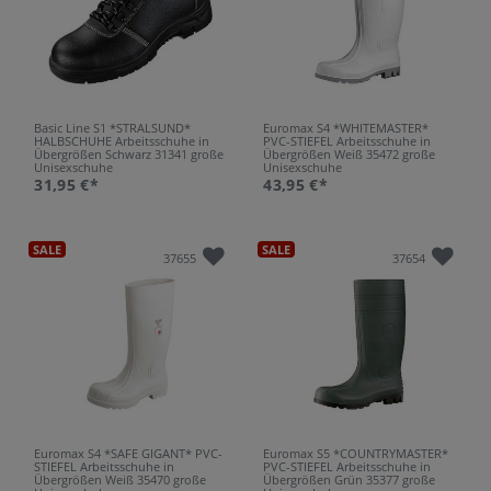
Basic Line S1 *STRALSUND*
Euromax S4 *WHITEMASTER*
HALBSCHUHE Arbeitsschuhe in
PVC-STIEFEL Arbeitsschuhe in
Übergrößen Schwarz 31341 große
Übergrößen Weiß 35472 große
Unisexschuhe
Unisexschuhe
31,95 €*
43,95 €*
SALE
SALE
37655
37654
Euromax S4 *SAFE GIGANT* PVC-
Euromax S5 *COUNTRYMASTER*
STIEFEL Arbeitsschuhe in
PVC-STIEFEL Arbeitsschuhe in
Übergrößen Weiß 35470 große
Übergrößen Grün 35377 große