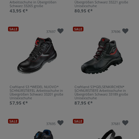
Arbeitsschuhe in Übergrößen
Übergrößen Schwarz 33221 große
Schwarz 33265 große
Unisexschuhe
Unisexschuhe
43,95 €*
80,95 €*
SALE
SALE
37697
37696
Craftland S3 *WEDEL NUOVO*
Craftland S3*GELSENKIRCHEN*
SCHNÜRSTIEFEL Arbeitsschuhe in
SCHNÜRSTIEFE Arbeitsschuhe in
Übergrößen Schwarz 33201 große
Übergrößen Schwarz 33189 große
Unisexschuhe
Unisexschuhe
57,95 €*
87,95 €*
SALE
SALE
37695
37681