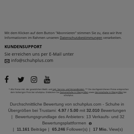
Mit dem Klicken auf dem Button "Abonnieren" stimmen Sie zu, dass wir Ihre
Informationen im Rahmen unseren
Datenschutzbestimmungen
verarbeiten.
KUNDENSUPPORT
Sie erreichen uns per E-Mail unter
info@schuhplus.com
* Alle Preise inkl. der gesetzlichen MwSt. und
zzgl. Service- und Versandkosten.
** Die durchgestrichenen Preise entsprechen
dem bisherigen Preis bei schuhplus. Entdecken Sie
Damenschuhe in Übergrößen
sowie
Herrenschuhe in Übergrößen
bei
schuhplus.
Durchschnittliche Bewertung von
schuhplus.com - Schuhe in
Übergrößen
bei Trustami:
4.97
/
5.00
mit
32.010
Bewertungen
|
Bewertungsgrundlage des Anbieters: 13 Verkaufs- und 32
Bewertungsplattformen
|
11.161
Beiträge
|
65.246
Follower(s)
|
17 Mio.
View(s)