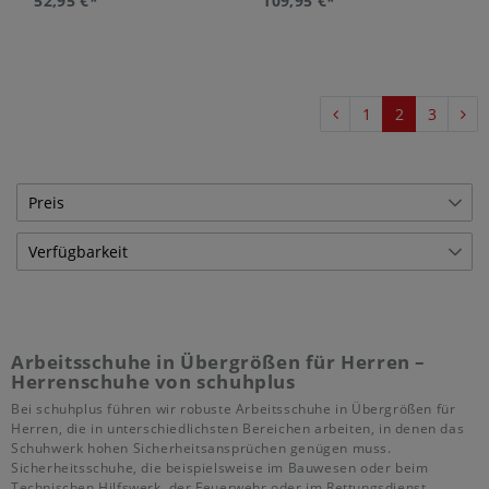
52,95 €*
109,95 €*
1
2
3
Preis
Verfügbarkeit
€
―
€
Lagerware
30
Übernehmen
Bestellware
126
Arbeitsschuhe in Übergrößen für Herren –
Herrenschuhe von schuhplus
Bei schuhplus führen wir robuste Arbeitsschuhe in Übergrößen für
Herren, die in unterschiedlichsten Bereichen arbeiten, in denen das
Schuhwerk hohen Sicherheitsansprüchen genügen muss.
Sicherheitsschuhe, die beispielsweise im Bauwesen oder beim
Technischen Hilfswerk, der Feuerwehr oder im Rettungsdienst