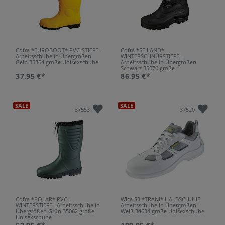
Cofra *EUROBOOT* PVC-STIEFEL
Cofra *SEILAND*
Arbeitsschuhe in Übergrößen
WINTERSCHNÜRSTIEFEL
Gelb 35364 große Unisexschuhe
Arbeitsschuhe in Übergrößen
Schwarz 35070 große
Unisexschuhe
37,95 €*
86,95 €*
SALE
SALE
37553
37520
Cofra *POLAR* PVC-
Wica S3 *TRANI* HALBSCHUHE
WINTERSTIEFEL Arbeitsschuhe in
Arbeitsschuhe in Übergrößen
Übergrößen Grün 35062 große
Weiß 34634 große Unisexschuhe
Unisexschuhe