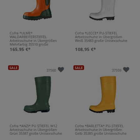
Cofra *ULME*
Cofra *LECCE* PU-STIEFEL
WALDARBEITERSTIEFEL
Arbeitsschuhe in Übergrößen
Arbeitsschuhe in Übergrößen
Weiß 35483 große Unisexschuhe
Mehrfarbig 35510 große
Unisexschuhe
165,95 €*
108,95 €*
SALE
SALE
37560
37559
Cofra *ANZI* PU STIEFEL W12
Cofra *BARLETTA* PU-STIEFEL
Arbeitsschuhe in Übergrößen
Arbeitsschuhe in Übergrößen
Grün 35387 große Unisexschuhe
Gelb 35385 große Unisexschuhe