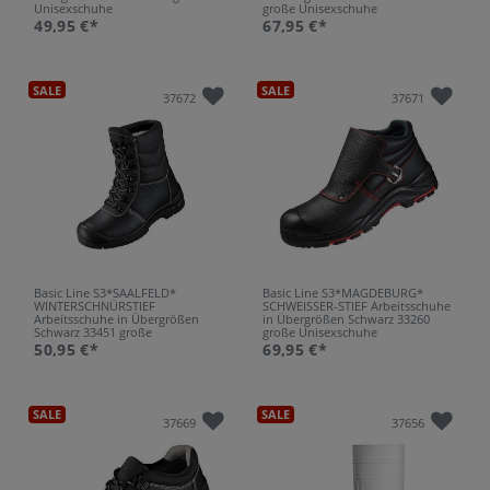
Unisexschuhe
große Unisexschuhe
49,95 €*
67,95 €*
SALE
SALE
37672
37671
Basic Line S3*SAALFELD*
Basic Line S3*MAGDEBURG*
WINTERSCHNÜRSTIEF
SCHWEISSER-STIEF Arbeitsschuhe
Arbeitsschuhe in Übergrößen
in Übergrößen Schwarz 33260
Schwarz 33451 große
große Unisexschuhe
Unisexschuhe
50,95 €*
69,95 €*
SALE
SALE
37669
37656