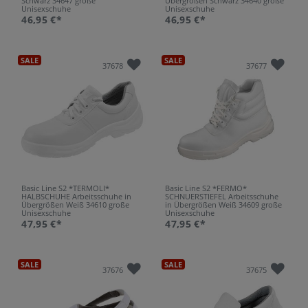
Schwarz 34647 große
Übergrößen Schwarz 34640 große
Unisexschuhe
Unisexschuhe
46,95 €*
46,95 €*
SALE
SALE
37678
37677
Basic Line S2 *TERMOLI*
Basic Line S2 *FERMO*
HALBSCHUHE Arbeitsschuhe in
SCHNUERSTIEFEL Arbeitsschuhe
Übergrößen Weiß 34610 große
in Übergrößen Weiß 34609 große
Unisexschuhe
Unisexschuhe
47,95 €*
47,95 €*
SALE
SALE
37676
37675