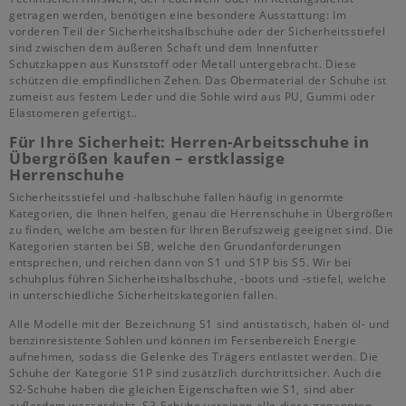
getragen werden, benötigen eine besondere Ausstattung: Im
vorderen Teil der Sicherheitshalbschuhe oder der Sicherheitsstiefel
sind zwischen dem äußeren Schaft und dem Innenfutter
Schutzkappen aus Kunststoff oder Metall untergebracht. Diese
schützen die empfindlichen Zehen. Das Obermaterial der Schuhe ist
zumeist aus festem Leder und die Sohle wird aus PU, Gummi oder
Elastomeren gefertigt..
Für Ihre Sicherheit: Herren-Arbeitsschuhe in
Übergrößen kaufen – erstklassige
Herrenschuhe
Sicherheitsstiefel und -halbschuhe fallen häufig in genormte
Kategorien, die Ihnen helfen, genau die Herrenschuhe in Übergrößen
zu finden, welche am besten für Ihren Berufszweig geeignet sind. Die
Kategorien starten bei SB, welche den Grundanforderungen
entsprechen, und reichen dann von S1 und S1P bis S5. Wir bei
schuhplus führen Sicherheitshalbschuhe, -boots und -stiefel, welche
in unterschiedliche Sicherheitskategorien fallen.
Alle Modelle mit der Bezeichnung S1 sind antistatisch, haben öl- und
benzinresistente Sohlen und können im Fersenbereich Energie
aufnehmen, sodass die Gelenke des Trägers entlastet werden. Die
Schuhe der Kategorie S1P sind zusätzlich durchtrittsicher. Auch die
S2-Schuhe haben die gleichen Eigenschaften wie S1, sind aber
außerdem wasserdicht. S3-Schuhe vereinen alle diese genannten