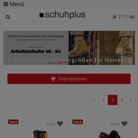
Menü
0
Arbeitsschuhe in Übergrößen für Herren
Filteroptionen
1
2
3
SALE
SALE
37702
37700