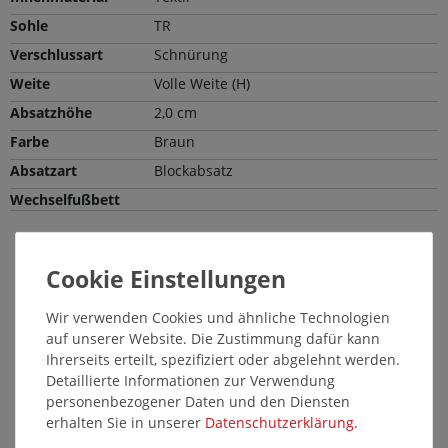
Sohle
TR
Verschlussart
Schnürung
Weite
Volle Weite (H)
Absatzhöhe
2,0 cm
Farbe
Braun
Absatzart
Blockabsatz
Wechselfußbett
Passende Pflegemittel und Einlegesohlen
14640
Wir verwenden Cookies und ähnliche Technologien
auf unserer Website. Die Zustimmung dafür kann
Ihrerseits erteilt, spezifiziert oder abgelehnt werden.
Detaillierte Informationen zur Verwendung
personenbezogener Daten und den Diensten
erhalten Sie in unserer
Daten­schutz­erklärung
.