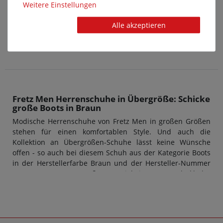
Weitere Einstellungen
pedag - Cleansing Kit - Tuch und
Alle akzeptieren
Bürste
6,95 €*
Fretz Men Herrenschuhe in Übergröße: Schicke
große Boots in Braun
Modische Herrenschuhe von Fretz Men in großen Größen
stehen für einen komfortablen Style. Und auch die
Kollektion an Übergrößen-Schuhe lässt keine Wünsche
offen - so auch bei diesem Schuh aus der Kategorie Boots
in der Herstellerfarbe Braun und der Hersteller-Nummer
1309.1416-38. Das Außenmaterial ist aus Nubukleder
hergestellt, der Innenbereich aus Textil. Übergrößen-
Schuhe für Herren von Fretz Men überzeugen stets durch
Design und Qualität: Das macht diese Marke so
unverkennbar.