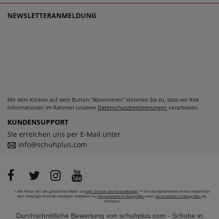
echten Trageerlebnis werden.
NEWSLETTERANMELDUNG
Mit dem Klicken auf dem Button "Abonnieren" stimmen Sie zu, dass wir Ihre
Informationen im Rahmen unseren
Datenschutzbestimmungen
verarbeiten.
KUNDENSUPPORT
Sie erreichen uns per E-Mail unter
info@schuhplus.com
* Alle Preise inkl. der gesetzlichen MwSt. und
zzgl. Service- und Versandkosten.
** Die durchgestrichenen Preise entsprechen
dem bisherigen Preis bei schuhplus. Entdecken Sie
Damenschuhe in Übergrößen
sowie
Herrenschuhe in Übergrößen
bei
schuhplus.
Durchschnittliche Bewertung von
schuhplus.com - Schuhe in