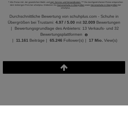
* Alle Preise inkl. der gesetzlichen MwSt. und
zzgl. Service- und Versandkosten.
** Die durchgestrichenen Preise entsprechen
dem bisherigen Preis bei schuhplus. Entdecken Sie
Damenschuhe in Übergrößen
sowie
Herrenschuhe in Übergrößen
bei
schuhplus.
Durchschnittliche Bewertung von
schuhplus.com - Schuhe in
Übergrößen
bei Trustami:
4.97
/
5.00
mit
32.009
Bewertungen
|
Bewertungsgrundlage des Anbieters: 13 Verkaufs- und 32
Bewertungsplattformen
|
11.161
Beiträge
|
65.246
Follower(s)
|
17 Mio.
View(s)