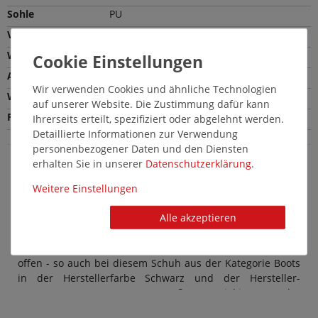
Sohle
PU
Verschlussart
Schnürung
Weite
Volle Weite (H)
Absatzhöhe
2,5 cm
Wir verwenden Cookies und ähnliche Technologien
Wechselfußbett
Ja
auf unserer Website. Die Zustimmung dafür kann
Farbe
Schwarz
Ihrerseits erteilt, spezifiziert oder abgelehnt werden.
Detaillierte Informationen zur Verwendung
personenbezogener Daten und den Diensten
erhalten Sie in unserer
Daten­schutz­erklärung
.
Jomos Herrenschuhe in Übergröße: Schicke
Weitere Einstellungen
große Boots in Schwarz
Alle akzeptieren
Modische Herrenschuhe von Jomos in großen Größen
stehen für einen komfortablen Style. Und auch die
Kollektion an Übergrößen-Schuhe lässt keine Wünsche
offen - so auch bei diesem Schuh aus der Kategorie Boots
in der Herstellerfarbe Schwarz und der Hersteller-
Nummer 456510 383 000. Das Außenmaterial ist aus Leder
hergestellt, der Innenbereich aus Lammfell. Übergrößen-