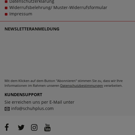
Datenschutzerklärung
zu machen, denn schließlich sollen große Schuhe von
Widerrufsbelehrung/ Muster-Widerrufsformular
Jomos für Herren schlichtweg passen und dabei stets zu
Impressum
einem echten Trageerlebnis werden.
NEWSLETTERANMELDUNG
Mit dem Klicken auf dem Button "Abonnieren" stimmen Sie zu, dass wir Ihre
Informationen im Rahmen unseren
Datenschutzbestimmungen
verarbeiten.
KUNDENSUPPORT
Sie erreichen uns per E-Mail unter
info@schuhplus.com