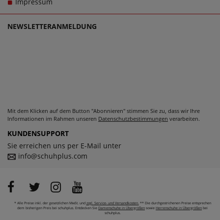
Impressum
einem echten Trageerlebnis werden.
NEWSLETTERANMELDUNG
Mit dem Klicken auf dem Button "Abonnieren" stimmen Sie zu, dass wir Ihre
Informationen im Rahmen unseren
Datenschutzbestimmungen
verarbeiten.
KUNDENSUPPORT
Sie erreichen uns per E-Mail unter
info@schuhplus.com
* Alle Preise inkl. der gesetzlichen MwSt. und
zzgl. Service- und Versandkosten.
** Die durchgestrichenen Preise entsprechen
dem bisherigen Preis bei schuhplus. Entdecken Sie
Damenschuhe in Übergrößen
sowie
Herrenschuhe in Übergrößen
bei
schuhplus.