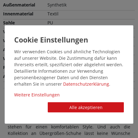
Außenmaterial
Synthetik
Innenmaterial
Textil
Sohle
PU
Verschlussart
Schnürung
Weite
Bequeme Weite (G)
Absatzhöhe
2,5 cm
Wir verwenden Cookies und ähnliche Technologien
auf unserer Website. Die Zustimmung dafür kann
Wechselfußbett
Nein
Ihrerseits erteilt, spezifiziert oder abgelehnt werden.
Farbe
Braun
Detaillierte Informationen zur Verwendung
Absatzart
Blockabsatz
personenbezogener Daten und den Diensten
erhalten Sie in unserer
Daten­schutz­erklärung
.
Weitere Einstellungen
Mavins Herrenschuhe in Übergröße: Schicke
Alle akzeptieren
große Boots in Braun
Modische Herrenschuhe von Mavins in großen Größen
stehen für einen komfortablen Style. Und auch die
Kollektion an Übergrößen-Schuhe lässt keine Wünsche