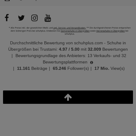
* Alle Preise inkl. der gesetzlichen MwSt. und
zzgl. Service- und Versandkosten.
** Die durchgestrichenen Preise entsprechen
dem bisherigen Preis bei schuhplus. Entdecken Sie
Damenschuhe in Übergrößen
sowie
Herrenschuhe in Übergrößen
bei
schuhplus.
Durchschnittliche Bewertung von
schuhplus.com - Schuhe in
Übergrößen
bei Trustami:
4.97
/
5.00
mit
32.009
Bewertungen
|
Bewertungsgrundlage des Anbieters: 13 Verkaufs- und 32
Bewertungsplattformen
|
11.161
Beiträge
|
65.246
Follower(s)
|
17 Mio.
View(s)