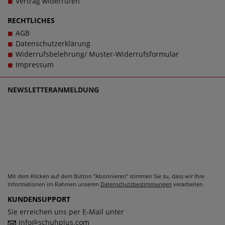
Vertrag widerrufen
wurde eine PU-Sohle verwendet. Zusätzlich gilt:
Verschlussart: Schnürung, Wechselfußbett: Nein. Schuhe
RECHTLICHES
sollen stets Wegbegleiter sein - und das im wahrsten
AGB
Sinne des Wortes. Bei Fragen zu dem Artikel 3HH0180203
Datenschutzerklärung
3500 D.Brown PU Nubuck kontaktieren Sie gerne den
Widerrufsbelehrung/ Muster-Widerrufsformular
Kundensupport, denn es ist unsere Mission, Sie mit
Impressum
einzigartigen Herrenschuhen in großen Größen glücklich
zu machen, denn schließlich sollen große Schuhe von
NEWSLETTERANMELDUNG
Mavins für Herren schlichtweg passen und dabei stets zu
einem echten Trageerlebnis werden.
Mit dem Klicken auf dem Button "Abonnieren" stimmen Sie zu, dass wir Ihre
Informationen im Rahmen unseren
Datenschutzbestimmungen
verarbeiten.
KUNDENSUPPORT
Sie erreichen uns per E-Mail unter
info@schuhplus.com