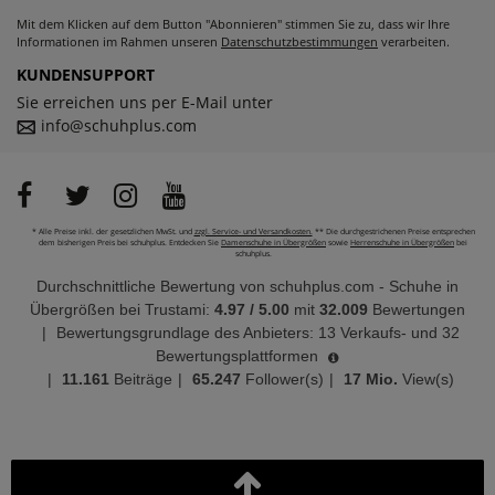
Mit dem Klicken auf dem Button "Abonnieren" stimmen Sie zu, dass wir Ihre
Informationen im Rahmen unseren
Datenschutzbestimmungen
verarbeiten.
KUNDENSUPPORT
Sie erreichen uns per E-Mail unter
info@schuhplus.com
* Alle Preise inkl. der gesetzlichen MwSt. und
zzgl. Service- und Versandkosten.
** Die durchgestrichenen Preise entsprechen
dem bisherigen Preis bei schuhplus. Entdecken Sie
Damenschuhe in Übergrößen
sowie
Herrenschuhe in Übergrößen
bei
schuhplus.
Durchschnittliche Bewertung von
schuhplus.com - Schuhe in
Übergrößen
bei Trustami:
4.97
/
5.00
mit
32.009
Bewertungen
|
Bewertungsgrundlage des Anbieters: 13 Verkaufs- und 32
Bewertungsplattformen
|
11.161
Beiträge
|
65.247
Follower(s)
|
17 Mio.
View(s)