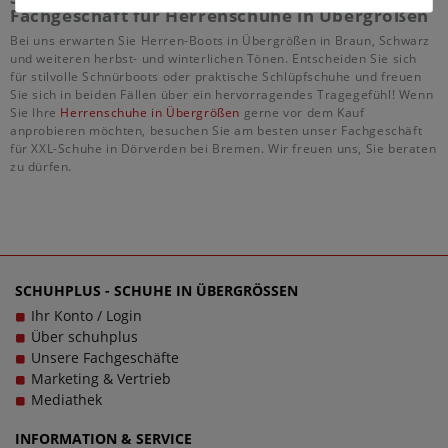
Fachgeschäft für Herrenschuhe in Übergrößen
Bei uns erwarten Sie Herren-Boots in Übergrößen in Braun, Schwarz
und weiteren herbst- und winterlichen Tönen. Entscheiden Sie sich
für stilvolle Schnürboots oder praktische Schlüpfschuhe und freuen
Sie sich in beiden Fällen über ein hervorragendes Tragegefühl! Wenn
Sie Ihre
Herrenschuhe in Übergrößen
gerne vor dem Kauf
anprobieren möchten, besuchen Sie am besten unser Fachgeschäft
für XXL-Schuhe in Dörverden bei Bremen. Wir freuen uns, Sie beraten
zu dürfen.
SCHUHPLUS - SCHUHE IN ÜBERGRÖSSEN
Ihr Konto / Login
Über schuhplus
Unsere Fachgeschäfte
Marketing & Vertrieb
Mediathek
INFORMATION & SERVICE