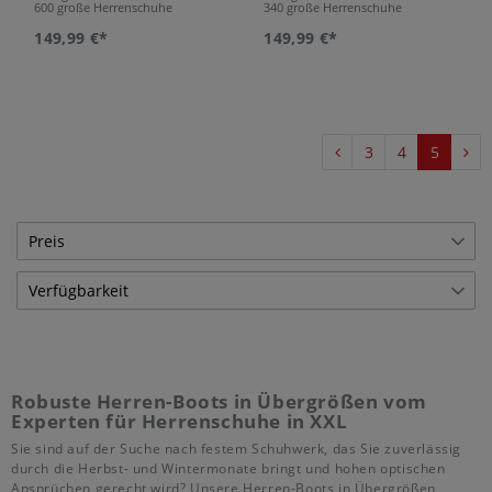
600 große Herrenschuhe
340 große Herrenschuhe
149,99 €*
149,99 €*
3
4
5
Preis
Verfügbarkeit
€
―
€
Lagerware
119
Übernehmen
Bestellware
69
Robuste Herren-Boots in Übergrößen vom
Experten für Herrenschuhe in XXL
Sie sind auf der Suche nach festem Schuhwerk, das Sie zuverlässig
durch die Herbst- und Wintermonate bringt und hohen optischen
Ansprüchen gerecht wird? Unsere Herren-Boots in Übergrößen