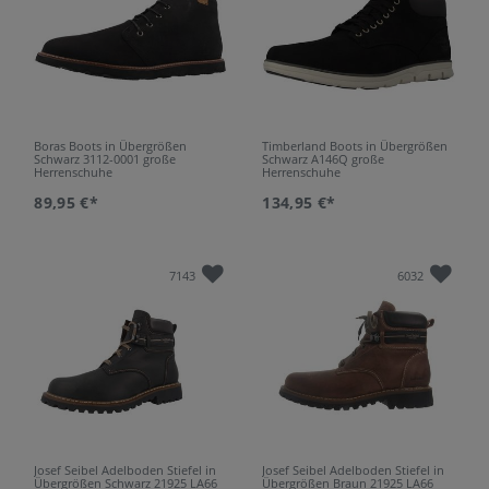
Boras Boots in Übergrößen
Timberland Boots in Übergrößen
Schwarz 3112-0001 große
Schwarz A146Q große
Herrenschuhe
Herrenschuhe
89,95 €*
134,95 €*
7143
6032
Josef Seibel Adelboden Stiefel in
Josef Seibel Adelboden Stiefel in
Übergrößen Schwarz 21925 LA66
Übergrößen Braun 21925 LA66