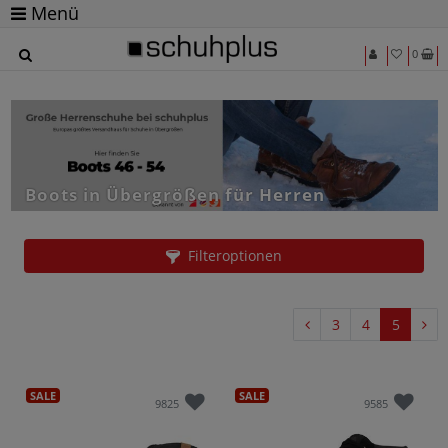
Menü
0
Boots in Übergrößen für Herren
Filteroptionen
3
4
5
SALE
SALE
9825
9585