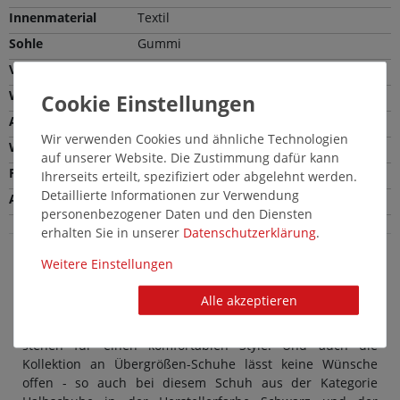
Innenmaterial
Textil
Sohle
Gummi
Verschlussart
Schnürung
Weite
Normale Weite (F)
Absatzhöhe
3,5 cm
Wir verwenden Cookies und ähnliche Technologien
Wechselfußbett
Nein
auf unserer Website. Die Zustimmung dafür kann
Farbe
Schwarz
Ihrerseits erteilt, spezifiziert oder abgelehnt werden.
Detaillierte Informationen zur Verwendung
Absatzart
Blockabsatz
personenbezogener Daten und den Diensten
erhalten Sie in unserer
Daten­schutz­erklärung
.
Weitere Einstellungen
Fretz Men Herrenschuhe in Übergröße: Schicke
Alle akzeptieren
große Halbschuhe in Schwarz
Modische Herrenschuhe von Fretz Men in großen Größen
stehen für einen komfortablen Style. Und auch die
Kollektion an Übergrößen-Schuhe lässt keine Wünsche
offen - so auch bei diesem Schuh aus der Kategorie