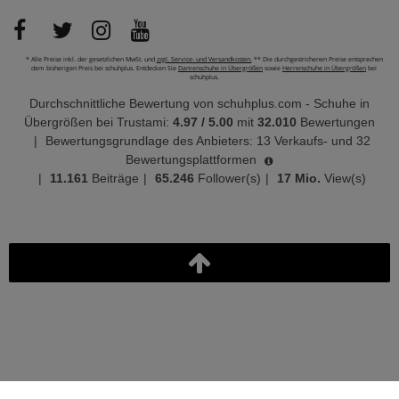
* Alle Preise inkl. der gesetzlichen MwSt. und
zzgl. Service- und Versandkosten.
** Die durchgestrichenen Preise entsprechen
dem bisherigen Preis bei schuhplus. Entdecken Sie
Damenschuhe in Übergrößen
sowie
Herrenschuhe in Übergrößen
bei
schuhplus.
Durchschnittliche Bewertung von
schuhplus.com - Schuhe in
Übergrößen
bei Trustami:
4.97
/
5.00
mit
32.010
Bewertungen
|
Bewertungsgrundlage des Anbieters: 13 Verkaufs- und 32
Bewertungsplattformen
|
11.161
Beiträge
|
65.246
Follower(s)
|
17 Mio.
View(s)