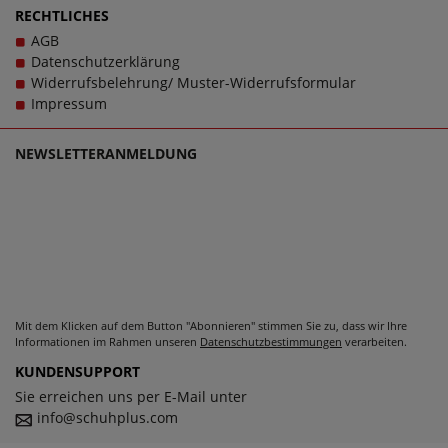
sollen stets Wegbegleiter sein - und das im wahrsten
RECHTLICHES
Sinne des Wortes. Bei Fragen zu dem Artikel 1830.6413-51
AGB
kontaktieren Sie gerne den Kundensupport, denn es ist
Datenschutzerklärung
unsere Mission, Sie mit einzigartigen Herrenschuhen in
Widerrufsbelehrung/ Muster-Widerrufsformular
großen Größen glücklich zu machen, denn schließlich
Impressum
sollen große Schuhe von Fretz Men für Herren schlichtweg
passen und dabei stets zu einem echten Trageerlebnis
NEWSLETTERANMELDUNG
werden.
Mit dem Klicken auf dem Button "Abonnieren" stimmen Sie zu, dass wir Ihre
Informationen im Rahmen unseren
Datenschutzbestimmungen
verarbeiten.
KUNDENSUPPORT
Sie erreichen uns per E-Mail unter
info@schuhplus.com