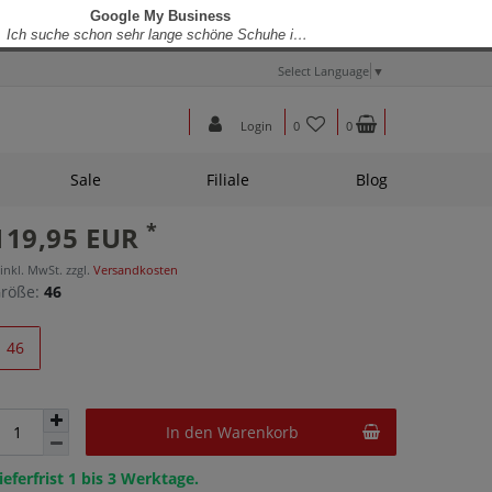
Select Language
▼
Login
0
0
Sale
Filiale
Blog
*
119,95 EUR
 inkl. MwSt. zzgl.
Versandkosten
röße:
46
46
In den Warenkorb
ieferfrist 1 bis 3 Werktage.