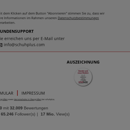
it dem Klicken auf dem Button "Abonnieren" stimmen Sie zu, dass wir
hre Informationen im Rahmen unseren
Datenschutzbestimmungen
erarbeiten.
KUNDENSUPPORT
ie erreichen uns per E-Mail unter
info@schuhplus.com
AUSZEICHNUNG
RMULAR
IMPRESSUM
rgrößen
sowie
Herrenschuhe in Übergrößen
bei schuhplus.
0
mit
32.009
Bewertungen
65.246
Follower(s)
|
17 Mio.
View(s)