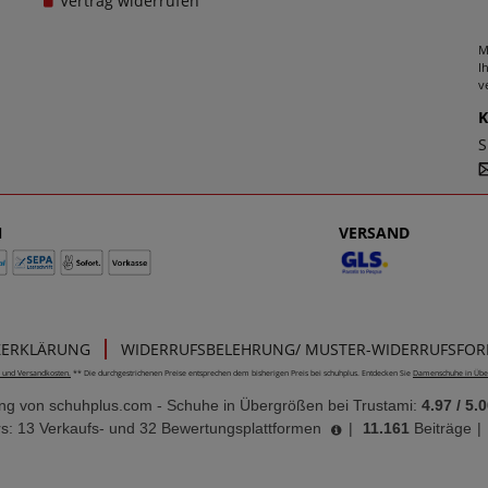
Vertrag widerrufen
M
I
v
S
N
VERSAND
ZERKLÄRUNG
WIDERRUFSBELEHRUNG/ MUSTER-WIDERRUFSFO
e- und Versandkosten.
** Die durchgestrichenen Preise entsprechen dem bisherigen Preis bei schuhplus. Entdecken Sie
Damenschuhe in Übe
ung von
schuhplus.com - Schuhe in Übergrößen
bei Trustami:
4.97
/
5.0
s: 13 Verkaufs- und 32 Bewertungsplattformen
|
11.161
Beiträge
|