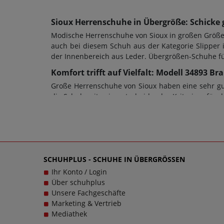
Sioux Herrenschuhe in Übergröße: Schicke 
Modische Herrenschuhe von Sioux in großen Größen
auch bei diesem Schuh aus der Kategorie Slipper 
der Innenbereich aus Leder. Übergrößen-Schuhe fü
Komfort trifft auf Vielfalt: Modell 34893 B
Große Herrenschuhe von Sioux haben eine sehr gut
die Schuhweite ein entscheidendes Kriterium für d
ein Blockabsatz mit einer Höhe von 1 cm designt
anderen Schuhart sollte stets auch die Sohle d
Schlupfschuh, Wechselfußbett: Ja. Schuhe sollen s
Sie gerne den Kundensupport, denn es ist unsere 
Schuhe von Sioux für Herren schlichtweg passen u
SCHUHPLUS - SCHUHE IN ÜBERGRÖSSEN
Ihr Konto / Login
Über schuhplus
Unsere Fachgeschäfte
Marketing & Vertrieb
Mediathek