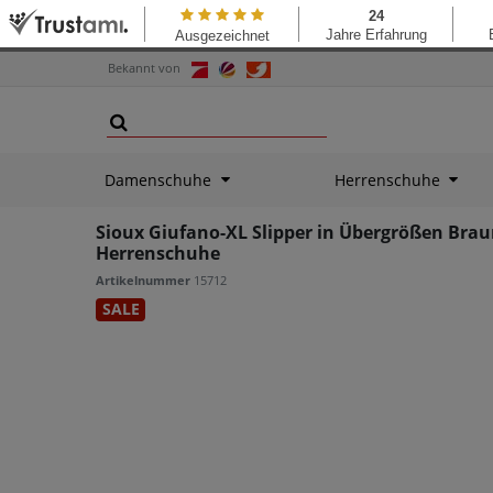
Bekannt von
Damenschuhe
Herrenschuhe
Sioux Giufano-XL Slipper in Übergrößen Brau
Herrenschuhe
Artikelnummer
15712
SALE