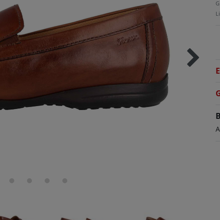
G
L
E
G
B
A