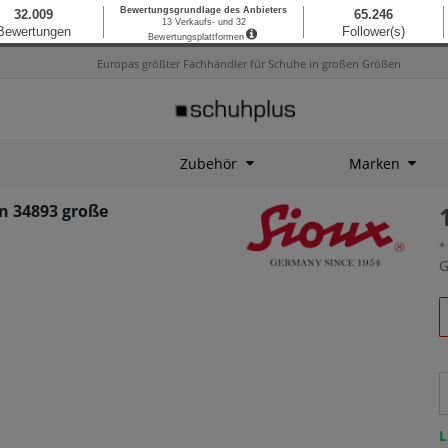
Europas größter Fachhändler für Schuhe in großen Größen
Zubehör
Marken
n 34893 große
*
G
L