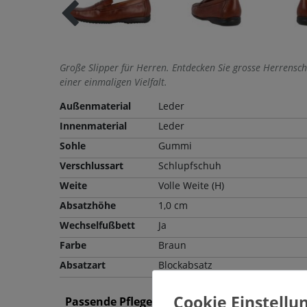
Große Slipper für Herren. Entdecken Sie grosse Herrensc
einer einmaligen Vielfalt.
Außenmaterial
Leder
Innenmaterial
Leder
Sohle
Gummi
Verschlussart
Schlupfschuh
Weite
Volle Weite (H)
Absatzhöhe
1,0 cm
Wechselfußbett
Ja
Farbe
Braun
Absatzart
Blockabsatz
Passende Pflegemittel und Einlegesohlen