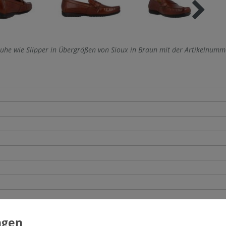
huhe wie Slipper in Übergrößen von Sioux in Braun mit der Artikelnumm