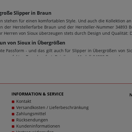
große Slipper in Braun
 stehen für einen komfortablen Style. Und auch die Kollektion an
in der Herstellerfarbe Braun und der Hersteller-Nummer 34893 Bra
r Herren von Sioux überzeugen stets durch Design und Qualität: 
raun von Sioux in Übergrößen
e Passform - und das gilt auch für Slipper in Übergrößen von Si
en perfekten Tragekomfort. Bei diesem Modell 34893 Braun kann ein
 worden. Doch ob Damenschuhe in Übergrößen oder Herrenschuhe 
em Zweck dienen; bei diesem Modell wurde eine Gummi-Sohle-S
tets Wegbegleiter sein - und das im wahrsten Sinne des Wortes. 
Mission, Sie mit einzigartigen Herrenschuhen in großen Größen g
nd dabei stets zu einem echten Trageerlebnis werden.
INFORMATION & SERVICE
Kontakt
Versandkosten / Lieferbeschränkung
Zahlungsmittel
Rücksendungen
Kundeninformationen