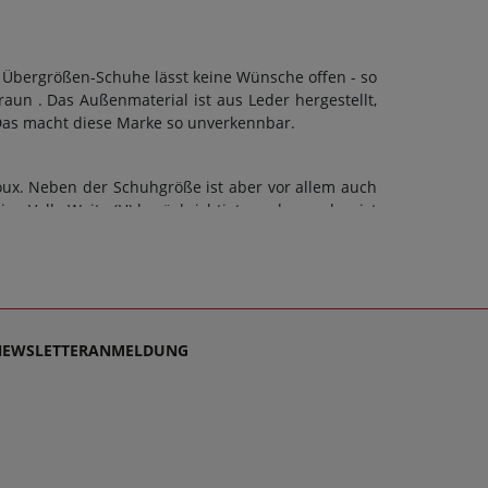
 Übergrößen-Schuhe lässt keine Wünsche offen - so
un . Das Außenmaterial ist aus Leder hergestellt,
Das macht diese Marke so unverkennbar.
oux. Neben der Schuhgröße ist aber vor allem auch
e Volle Weite (H) berücksichtigt werden und es ist
in Übergrößen. Beim Kauf von Slipper sowie jeder
ohle verwendet. Zusätzlich gilt: Verschlussart:
Bei Fragen zu dem Artikel 34893 Braun kontaktieren
lücklich zu machen, denn schließlich sollen große
NEWSLETTERANMELDUNG