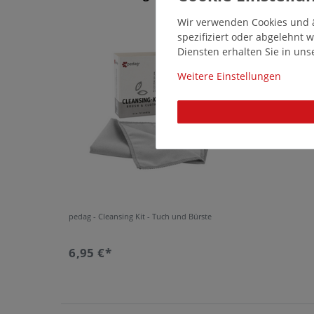
Wir verwenden Cookies und ä
14640
spezifiziert oder abgelehnt
Diensten erhalten Sie in un
Weitere Einstellungen
pedag - Cleansing Kit - Tuch und Bürste
6,95 €*