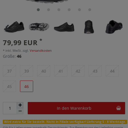
*
79,99 EUR
* inkl. MwSt. zzgl.
Versandkosten
Größe:
46
37
39
40
41
42
43
44
45
46
In den Warenkorb
Wird extra für Sie bestellt. Nicht in Filiale verfügbar! Lieferung 5 - 8 Werktage.
Gilt für Lieferungen innerhalb Deutschlands. Zur Berechnung der Lieferfrist sowie