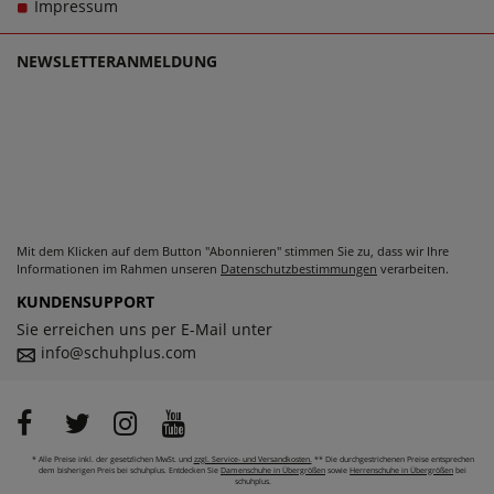
Impressum
echten Trageerlebnis werden.
NEWSLETTERANMELDUNG
Mit dem Klicken auf dem Button "Abonnieren" stimmen Sie zu, dass wir Ihre
Informationen im Rahmen unseren
Datenschutzbestimmungen
verarbeiten.
KUNDENSUPPORT
Sie erreichen uns per E-Mail unter
info@schuhplus.com
* Alle Preise inkl. der gesetzlichen MwSt. und
zzgl. Service- und Versandkosten.
** Die durchgestrichenen Preise entsprechen
dem bisherigen Preis bei schuhplus. Entdecken Sie
Damenschuhe in Übergrößen
sowie
Herrenschuhe in Übergrößen
bei
schuhplus.