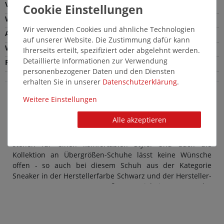
Verschlussart
Schlupfschuh
Weite
Normale Weite (F)
Wir verwenden Cookies und ähnliche Technologien
Absatzhöhe
3,5 cm
auf unserer Website. Die Zustimmung dafür kann
Wechselfußbett
Ja
Ihrerseits erteilt, spezifiziert oder abgelehnt werden.
Detaillierte Informationen zur Verwendung
Farbe
Schwarz
personenbezogener Daten und den Diensten
erhalten Sie in unserer
Daten­schutz­erklärung
.
Weitere Einstellungen
Brütting Herrenschuhe in Übergröße: Schicke
Alle akzeptieren
große Sneaker in Schwarz
Modische Herrenschuhe von Brütting in großen Größen
stehen für einen komfortablen Style. Und auch die
Kollektion an Übergrößen-Schuhe lässt keine Wünsche
offen - so auch bei diesem Schuh aus der Kategorie
Sneaker in der Herstellerfarbe Schwarz und der Hersteller-
Nummer 121037. Das Außenmaterial ist aus Leder
hergestellt, der Innenbereich aus Textil. Übergrößen-
Schuhe für Herren von Brütting überzeugen stets durch
Design und Qualität: Das macht diese Marke so