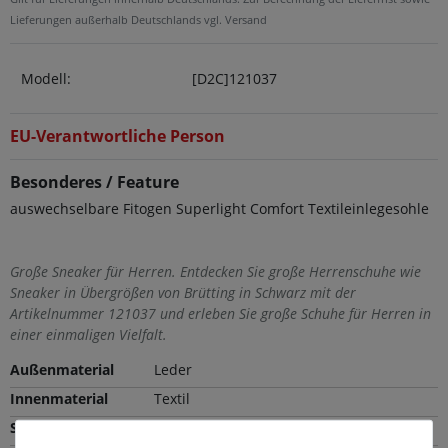
Lieferungen außerhalb Deutschlands vgl. Versand
Modell:
[D2C]121037
EU-Verantwortliche Person
Besonderes / Feature
auswechselbare Fitogen Superlight Comfort Textileinlegesohle
Große Sneaker für Herren. Entdecken Sie große Herrenschuhe wie
Sneaker in Übergrößen von Brütting in Schwarz mit der
Artikelnummer 121037 und erleben Sie große Schuhe für Herren in
einer einmaligen Vielfalt.
Außenmaterial
Leder
Innenmaterial
Textil
Sohle
CME